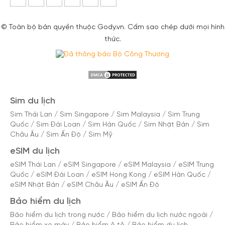
© Toàn bộ bản quyền thuộc Gody.vn. Cấm sao chép dưới mọi hình
thức.
Sim du lịch
Sim Thái Lan
/
Sim Singapore
/
Sim Malaysia
/
Sim Trung
Quốc
/
Sim Đài Loan
/
Sim Hàn Quốc
/
Sim Nhật Bản
/
Sim
Châu Âu
/
Sim Ấn Độ
/
Sim Mỹ
eSIM du lịch
eSIM Thái Lan
/
eSIM Singapore
/
eSIM Malaysia
/
eSIM Trung
Quốc
/
eSIM Đài Loan
/
eSIM Hong Kong
/
eSIM Hàn Quốc
/
eSIM Nhật Bản
/
eSIM Châu Âu
/
eSIM Ấn Độ
Bảo hiểm du lịch
Bảo hiểm du lịch trong nước
/
Bảo hiểm du lịch nước ngoài
/