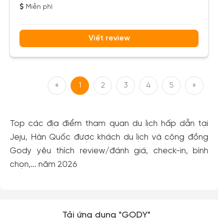
Miễn phí
Viết review
«
1
2
3
4
5
»
Top các địa điểm tham quan du lịch hấp dẫn tại
Jeju, Hàn Quốc được khách du lịch và cộng đồng
Gody yêu thích review/đánh giá, check-in, bình
chọn,... năm 2026
Tải ứng dụng "GODY"