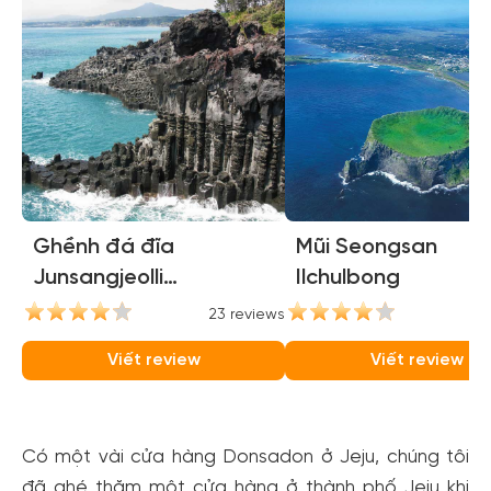
Ghềnh đá đĩa
Mũi Seongsan
Junsangjeolli
Ilchulbong
(Jusangjeolli Cliffs)
23 reviews
21
Viết review
Viết review
Có một vài cửa hàng Donsadon ở Jeju, chúng tôi
đã ghé thăm một cửa hàng ở thành phố Jeju khi