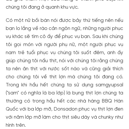
chúng tôi đang ở quanh khu vực.
Có một nữ bồi bàn nói được bảy thứ tiếng nên nếu
bạn lo lắng về rào cản ngôn ngữ, những người phục
vụ khác sẽ tìm cô ấy để phục vụ bạn. Sau khi chúng
tôi gọi món với người phụ nữ, một người phục vụ
nam trẻ tuổi phục vụ chúng tôi suốt đêm, anh ấy
giúp chúng tôi nấu thịt, nói với chúng tôi rằng chúng
ta nên ăn thịt với nước sốt nào và cũng giải thích
cho chúng tôi về thịt lợn mà chúng tôi đang có.
Trong khi hầu hết chúng ta sử dụng samgyupsal
("sam" có nghĩa là ba lớp) là bụng thịt lợn chúng ta
thường có trong hầu hết các nhà hàng BBQ Hàn
Quốc với ba lớp mỡ, Donsadon phục vụ thịt lợn đen
với năm lớp mỡ làm cho thịt siêu dày và chunky như
hình trên.