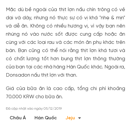
Mặc dù bề ngoài của thịt lợn nấu chín trông có vẻ
Tạo tài khoản nhanh - nhận nhiều ưu
dai và dày, nhưng nó thực sự có vị khá "nhẹ & mịn"
đãi!
và dễ ăn. Không có nhiều hương vị, vì vậy bạn nên
Tạo tài khoản để có thể
nhận ngay các ưu đãi
hấp dẫn
nhúng nó vào nước sốt được cung cấp hoặc ăn
dành cho thành viên đến từ các đối tác của Gody.vn dành
cùng với các loại rau và các món ăn phụ khác trên
cho cộng đồng.
bàn. Bạn cũng có thể nói rằng thịt lợn khá tươi và
Đăng ký
có chất lượng tốt hơn bụng thịt lợn thông thường
Hoặc đăng nhập bằng
của bạn tại các nhà hàng Hàn Quốc khác. Ngoài ra,
Đăng nhập Facebook
Đăng nhập Google
Donsadon nấu thịt lợn với than.
Giá của bữa ăn là cao cấp, tổng chi phí khoảng
70.000 KRW cho bữa ăn.
Đã cập nhật vào ngày 05/12/2019
Châu Á
Hàn Quốc
Jeju