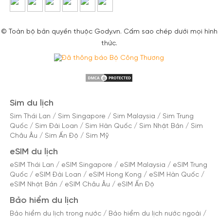
© Toàn bộ bản quyền thuộc Gody.vn. Cấm sao chép dưới mọi hình
thức.
Sim du lịch
Sim Thái Lan
/
Sim Singapore
/
Sim Malaysia
/
Sim Trung
Quốc
/
Sim Đài Loan
/
Sim Hàn Quốc
/
Sim Nhật Bản
/
Sim
Châu Âu
/
Sim Ấn Độ
/
Sim Mỹ
eSIM du lịch
eSIM Thái Lan
/
eSIM Singapore
/
eSIM Malaysia
/
eSIM Trung
Quốc
/
eSIM Đài Loan
/
eSIM Hong Kong
/
eSIM Hàn Quốc
/
eSIM Nhật Bản
/
eSIM Châu Âu
/
eSIM Ấn Độ
Bảo hiểm du lịch
Bảo hiểm du lịch trong nước
/
Bảo hiểm du lịch nước ngoài
/