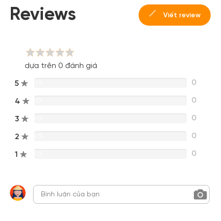
Reviews
Viết review
dựa trên 0 đánh giá
0
5
0%
0
4
0%
0
3
0%
0
2
0%
0
1
0%