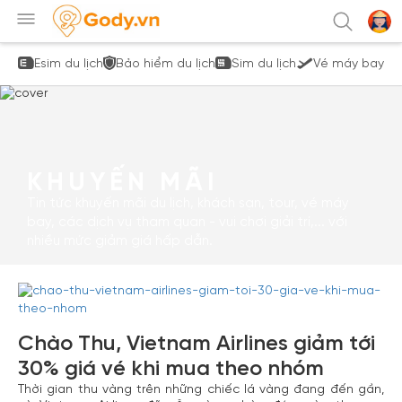
Esim du lịch
Bảo hiểm du lịch
Sim du lịch
Vé máy bay
KHUYẾN MÃI
Tin tức khuyến mãi du lịch, khách sạn, tour, vé máy
bay, các dịch vụ tham quan - vui chơi giải trí,... với
nhiều mức giảm giá hấp dẫn.
Chào Thu, Vietnam Airlines giảm tới
30% giá vé khi mua theo nhóm
Thời gian thu vàng trên những chiếc lá vàng đang đến gần,