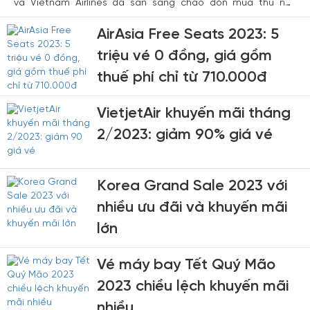
và Vietnam Airlines đã sẵn sàng chào đón mùa thu này
bằng chương trình ưu đãi hấp dẫn Chào Thu: giảm tới 30 giá
vé máy bay khi mua theo nhóm. Với những ưu đãi lớn, hãy
AirAsia Free Seats 2023: 5
cùng khám phá các điều kiện và lợi ích của chương trình để
bạn có thể trải nghiệm những chuyến bay tuyệt vời cùng
triệu vé 0 đồng, giá gồm
Vietnam Airlines.
thuế phí chỉ từ 710.000đ
VietjetAir khuyến mãi tháng
2/2023: giảm 90% giá vé
Korea Grand Sale 2023 với
nhiều ưu đãi và khuyến mãi
lớn
Vé máy bay Tết Quý Mão
2023 chiều lệch khuyến mãi
nhiều