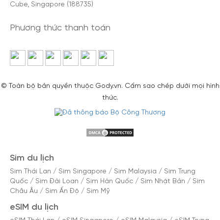
Cube, Singapore (188735)
Phương thức thanh toán
© Toàn bộ bản quyền thuộc Gody.vn. Cấm sao chép dưới mọi hình
thức.
Sim du lịch
Sim Thái Lan
/
Sim Singapore
/
Sim Malaysia
/
Sim Trung
Quốc
/
Sim Đài Loan
/
Sim Hàn Quốc
/
Sim Nhật Bản
/
Sim
Châu Âu
/
Sim Ấn Độ
/
Sim Mỹ
eSIM du lịch