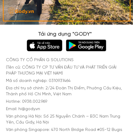
Tải ứng dụng "GODY"
CÔNG TY CỔ PHẦN G SOLUTIONS
(Tên cũ: CÔNG TY CP TƯ VẤN ĐẦU TƯ VÀ PHÁT TRIỂN GIẢI
PHÁP THƯƠNG MẠI VIỆT NAM)
Mã số doanh nghiệp: 0310931464
Địa chỉ trụ sở chính: 2/24 Đoàn Thị Điểm, Phường Cầu Kiệu,
Thành phố Hồ Chí Minh, Việt Nam
Hotline: 0938.002.969
Email: hi@gody.vn
Văn phòng Hà Nội: Số 25 Nguyễn Chánh – B3C Nam Trung
Yên, Cầu Giấy, Hà Nội
Văn phòng Singapore: 470 North Bridge Road #05-12 Bugis