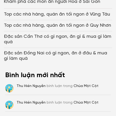
Khám phá các món ăn người Hoa ở Sài Gòn
Top các nhà hàng, quán ăn tối ngon ở Vũng Tàu
Tạo tài khoản nhanh - nhận nhiều ưu
Top các nhà hàng, quán ăn tối ngon ở Quy Nhơn
đãi!
Đặc sản Cần Thơ có gì ngon, ăn gì & mua gì làm
Tạo tài khoản để có thể
nhận ngay các ưu đãi
hấp dẫn
quà
dành cho thành viên đến từ các đối tác của Gody.vn dành
Đặc sản Đồng Nai có gì ngon, ăn ở đâu & mua
cho cộng đồng.
gì làm quà
Đăng ký
Hoặc đăng nhập bằng
Đăng nhập
Bình luận mới nhất
Đăng nhập Google
Facebook
Thu Hiền Nguyễn
bình luận trong
Chùa Một Cột
Thu Hiền Nguyễn
bình luận trong
Chùa Một Cột