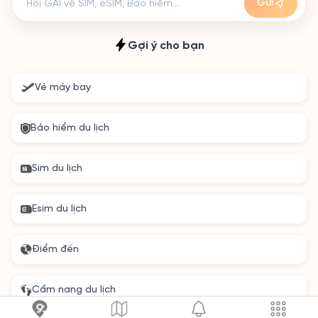
Gửi
Gợi ý cho bạn
Vé máy bay
Bảo hiểm du lịch
Sim du lịch
Esim du lịch
Điểm đến
Cẩm nang du lịch