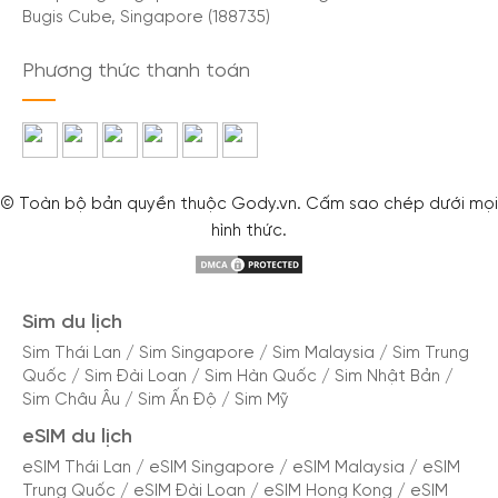
Bugis Cube, Singapore (188735)
đi của mình.
Phương thức thanh toán
Tại sao nên dùng eSIM khi du lịch Ấn Độ
Du lịch Ấn Độ mang lại trải nghiệm tuyệt vời với
các điểm đến độc đáo, văn hóa đa dạng và ẩm
thực phong phú. Để đảm bảo chuyến đi trọn vẹn,
© Toàn bộ bản quyền thuộc Gody.vn. Cấm sao chép dưới mọi
hình thức.
eSIM khi du lịch Ấn Độ là giải pháp hoàn hảo cho
kết nối internet tiện lợi, tiết kiệm và an toàn. Dưới
đây là những lý do bạn nên sử dụng eSIM khi du lịch
Sim du lịch
Ấn Độ:
Sim Thái Lan
/
Sim Singapore
/
Sim Malaysia
/
Sim Trung
Quốc
/
Sim Đài Loan
/
Sim Hàn Quốc
/
Sim Nhật Bản
/
Tiện lợi: Mua và kích hoạt dễ dàng, sử dụng linh
Sim Châu Âu
/
Sim Ấn Độ
/
Sim Mỹ
hoạt.
eSIM du lịch
Tiết kiệm: Tiết kiệm chi phí và thời gian
eSIM Thái Lan
/
eSIM Singapore
/
eSIM Malaysia
/
eSIM
Trung Quốc
/
eSIM Đài Loan
/
eSIM Hong Kong
/
eSIM