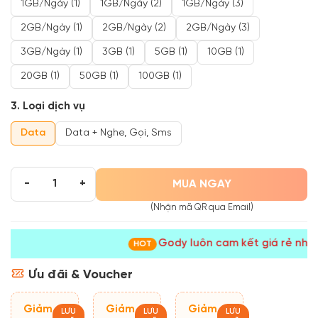
1GB/ngày (1)
1GB/ngày (2)
1GB/ngày (3)
2GB/ngày (1)
2GB/ngày (2)
2GB/ngày (3)
3GB/ngày (1)
3GB (1)
5GB (1)
10GB (1)
20GB (1)
50GB (1)
100GB (1)
3. Loại dịch vụ
Data
Data + Nghe, Gọi, Sms
MUA NGAY
-
+
(Nhận mã QR qua Email)
Gody luôn cam kết giá rẻ nhất
HOT
Ưu đãi & Voucher
Giảm
Giảm
Giảm
LƯU
LƯU
LƯU