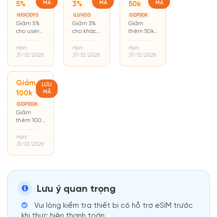
MÃ
MÃ
MÃ
5%
3%
50k
HIGODY5
ILUVGD
GDP50K
Giảm 5%
Giảm 3%
Giảm
cho user
cho khách
thêm 50k
mới mua
hàng cũ
cho đơn từ
hàng lần
500k
Hạn:
Hạn:
Hạn:
đầu
31/12/2026
31/12/2026
31/12/2026
Giảm
LƯU
MÃ
100k
GDP100K
Giảm
thêm 100k
cho đơn từ
500k
Hạn:
31/12/2026
Lưu ý quan trọng
Vui lòng kiểm tra thiết bị có hỗ trợ eSIM trước
khi thực hiện thanh toán.