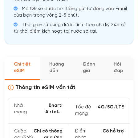
Mã QR sẽ được hệ thống gửi tự động vào Email
của bạn trong vòng 2-5 phút.
Thời gian sử dụng được tính theo chu kỳ 24h kể
từ thời điểm kích hoạt tại nước sở tại.
Chi tiết
Hướng
Đánh
Hỏi
eSIM
dẫn
giá
đáp
Thông tin eSIM vắn tắt
Nhà
Bharti
Tốc độ
4G/5G/LTE
mạng
Airtel、
mạng
vodafone、
idea、Jio,
Cuộc
Chỉ có thông
Điểm
Có hỗ trợ
JIO, orange
gọi/SMS
qua ứng
phát