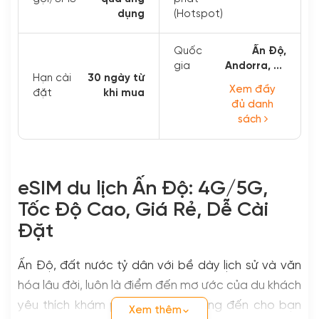
dụng
(Hotspot)
Quốc
Ấn Độ,
gia
Andorra, Bồ
Hạn cài
30 ngày từ
Đào Nha...
Xem đầy
đặt
khi mua
đủ danh
sách
eSIM du lịch Ấn Độ: 4G/5G,
Tốc Độ Cao, Giá Rẻ, Dễ Cài
Đặt
Ấn Độ, đất nước tỷ dân với bề dày lịch sử và văn
hóa lâu đời, luôn là điểm đến mơ ước của du khách
yêu thích khám phá. Nơi đây mang đến cho bạn
Xem thêm