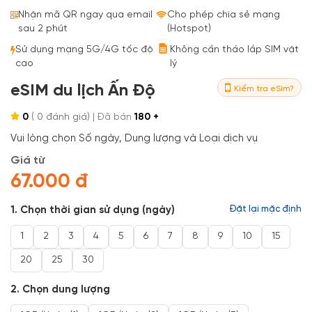
Bestseller
Nhận mã QR ngay qua email
Cho phép chia sẻ mạng
sau 2 phút
(Hotspot)
Sử dụng mạng 5G/4G tốc độ
Không cần tháo lắp SIM vật
cao
lý
eSIM du lịch Ấn Độ
Kiểm tra eSim?
0
(
0
đánh giá)
| Đã bán
180 +
Vui lòng chọn Số ngày, Dung lượng và Loại dịch vụ
Giá từ
67.000 đ
1. Chọn thời gian sử dụng (ngày)
Đặt lại mặc định
1
2
3
4
5
6
7
8
9
10
15
20
25
30
2. Chọn dung lượng