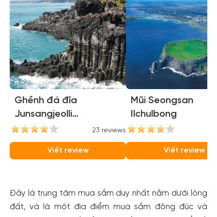
Ghềnh đá đĩa
Mũi Seongsan
Junsangjeolli
Ilchulbong
(Jusangjeolli Cliffs)
23 reviews
21
Viết review
Viết review
Đây là trung tâm mua sắm duy nhất nằm dưới lòng
đất, và là một địa điểm mua sắm đông đúc và