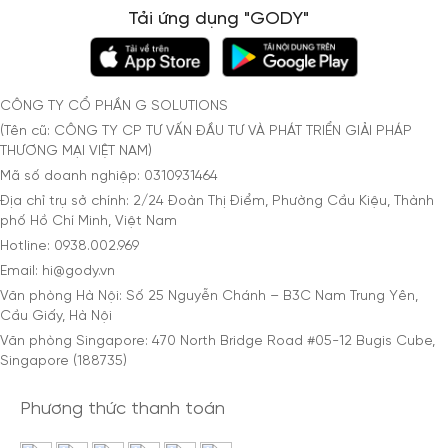
Tải ứng dụng "GODY"
CÔNG TY CỔ PHẦN G SOLUTIONS
(Tên cũ: CÔNG TY CP TƯ VẤN ĐẦU TƯ VÀ PHÁT TRIỂN GIẢI PHÁP
THƯƠNG MẠI VIỆT NAM)
Mã số doanh nghiệp: 0310931464
Địa chỉ trụ sở chính: 2/24 Đoàn Thị Điểm, Phường Cầu Kiệu, Thành
phố Hồ Chí Minh, Việt Nam
Hotline: 0938.002.969
Email: hi@gody.vn
Văn phòng Hà Nội: Số 25 Nguyễn Chánh – B3C Nam Trung Yên,
Cầu Giấy, Hà Nội
Văn phòng Singapore: 470 North Bridge Road #05-12 Bugis Cube,
Singapore (188735)
Phương thức thanh toán