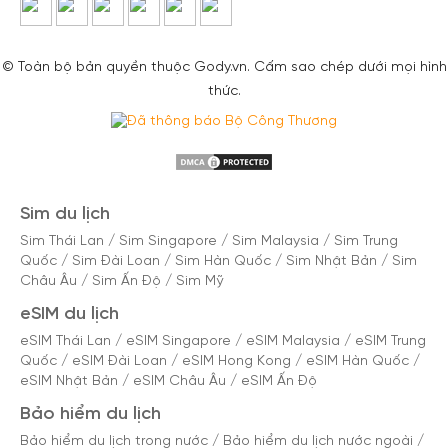
© Toàn bộ bản quyền thuộc Gody.vn. Cấm sao chép dưới mọi hình
thức.
Sim du lịch
Sim Thái Lan
/
Sim Singapore
/
Sim Malaysia
/
Sim Trung
Quốc
/
Sim Đài Loan
/
Sim Hàn Quốc
/
Sim Nhật Bản
/
Sim
Châu Âu
/
Sim Ấn Độ
/
Sim Mỹ
eSIM du lịch
eSIM Thái Lan
/
eSIM Singapore
/
eSIM Malaysia
/
eSIM Trung
Quốc
/
eSIM Đài Loan
/
eSIM Hong Kong
/
eSIM Hàn Quốc
/
eSIM Nhật Bản
/
eSIM Châu Âu
/
eSIM Ấn Độ
Bảo hiểm du lịch
Bảo hiểm du lịch trong nước
/
Bảo hiểm du lịch nước ngoài
/