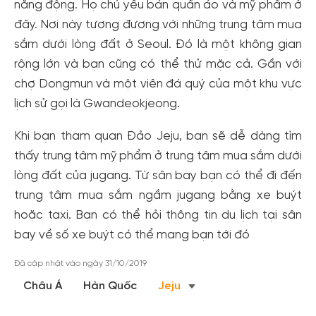
năng động. Họ chủ yếu bán quần áo và mỹ phẩm ở
đây. Nơi này tương đương với những trung tâm mua
sắm dưới lòng đất ở Seoul. Đó là một không gian
rộng lớn và bạn cũng có thể thử mặc cả. Gần với
chợ Dongmun và một viên đá quý của một khu vực
lịch sử gọi là Gwandeokjeong.
Khi bạn tham quan Đảo Jeju, bạn sẽ dễ dàng tìm
thấy trung tâm mỹ phẩm ở trung tâm mua sắm dưới
lòng đất của jugang. Từ sân bay bạn có thể đi đến
Tạo tài khoản nhanh - nhận nhiều ưu
trung tâm mua sắm ngầm jugang bằng xe buýt
đãi!
hoặc taxi. Bạn có thể hỏi thông tin du lịch tại sân
Tạo tài khoản để có thể
nhận ngay các ưu đãi
hấp dẫn
bay về số xe buýt có thể mang bạn tới đó
dành cho thành viên đến từ các đối tác của Gody.vn dành
cho cộng đồng.
Đã cập nhật vào ngày 31/10/2019
Châu Á
Hàn Quốc
Jeju
Đăng ký
Hoặc đăng nhập bằng