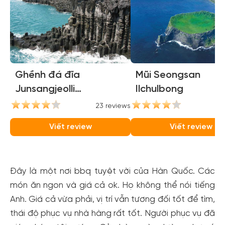
Ghềnh đá đĩa
Mũi Seongsan
Junsangjeolli
Ilchulbong
(Jusangjeolli Cliffs)
23 reviews
21
Viết review
Viết review
Đây là một nơi bbq tuyệt vời của Hàn Quốc. Các
món ăn ngon và giá cả ok. Họ không thể nói tiếng
Anh. Giá cả vừa phải, vị trí vẫn tương đối tốt để tìm,
thái độ phục vụ nhà hàng rất tốt. Người phục vụ đã