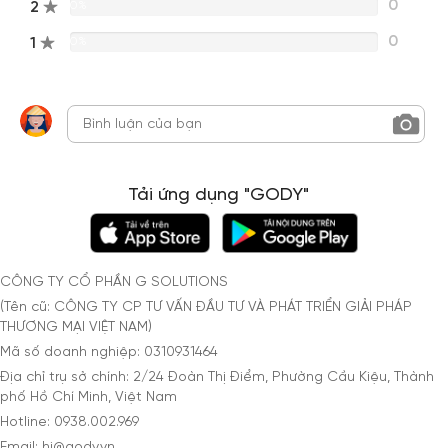
0
2
0%
0
1
0%
Tải ứng dụng "GODY"
CÔNG TY CỔ PHẦN G SOLUTIONS
(Tên cũ: CÔNG TY CP TƯ VẤN ĐẦU TƯ VÀ PHÁT TRIỂN GIẢI PHÁP
THƯƠNG MẠI VIỆT NAM)
Mã số doanh nghiệp: 0310931464
Địa chỉ trụ sở chính: 2/24 Đoàn Thị Điểm, Phường Cầu Kiệu, Thành
phố Hồ Chí Minh, Việt Nam
Hotline: 0938.002.969
Email: hi@gody.vn