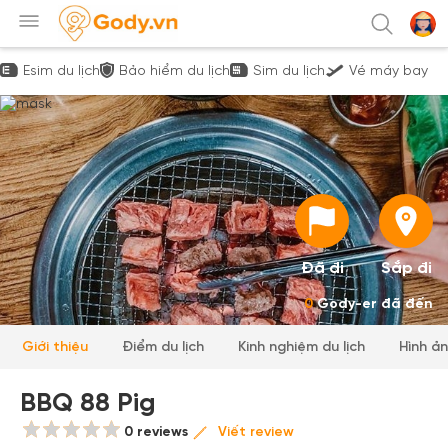
Esim du lịch
Bảo hiểm du lịch
Sim du lịch
Vé máy bay
Đã đi
Sắp đi
0
Gody-er đã đến
Giới thiệu
Điểm du lịch
Kinh nghiệm du lịch
Hình ả
BBQ 88 Pig
0 reviews
Viết review