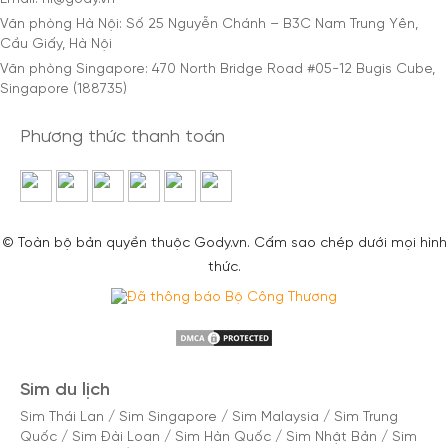
Văn phòng Hà Nội: Số 25 Nguyễn Chánh – B3C Nam Trung Yên,
Cầu Giấy, Hà Nội
Văn phòng Singapore: 470 North Bridge Road #05-12 Bugis Cube,
Singapore (188735)
Phương thức thanh toán
© Toàn bộ bản quyền thuộc Gody.vn. Cấm sao chép dưới mọi hình
thức.
Sim du lịch
Sim Thái Lan
/
Sim Singapore
/
Sim Malaysia
/
Sim Trung
Quốc
/
Sim Đài Loan
/
Sim Hàn Quốc
/
Sim Nhật Bản
/
Sim