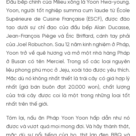
Đầu bếp chính của Milieu xông là Yoon Hwa-young.
Yoon, người tốt nghiệp summa cum laude từ École
Supérieure de Cuisine Française (ESCF), được đào
tạo dưới sự chỉ đạo của đầu bếp Alain Ducasse,
Jean-François Piège và Éric Briffard, cánh tay phải
của Joel Robuchon. Sau 12 năm kinh nghiệm ở Pháp,
Yoon trở về quê hương và mở một nhà hàng Pháp
Tạo tài khoản nhanh - nhận nhiều ưu
ở Busan có tên Merciel. Trong số các loại nguyên
đãi!
liệu phong phú mọc ở Jeju, xoài táo được yêu thích.
Tạo tài khoản để có thể
nhận ngay các ưu đãi
hấp dẫn
Mặc dù nó không nhất thiết là trái cây có giá hợp lý
dành cho thành viên đến từ các đối tác của Gody.vn dành
nhất (giá bán buôn đạt 20.000 won), chất lượng
cho cộng đồng.
của trái cây được coi là một trong những loại tốt
Đăng ký
nhất trên thế giới.
Hoặc đăng nhập bằng
Đăng nhập Facebook
Đăng nhập Google
Tóm lại, nấu ăn Pháp Yoon Yoon hấp dẫn như nó
được và vượt quá mọi mong đợi. Và hãy thành thật,
mặc dù sự nổi tiếng của họ, thịt lợn đen BBQ và