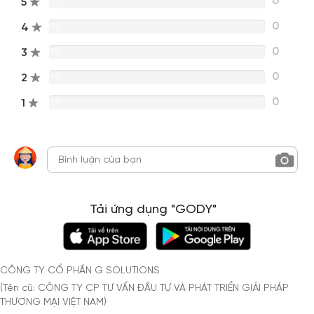
0
5
0%
0
4
0%
0
3
0%
0
2
0%
0
1
0%
Tải ứng dụng "GODY"
CÔNG TY CỔ PHẦN G SOLUTIONS
(Tên cũ: CÔNG TY CP TƯ VẤN ĐẦU TƯ VÀ PHÁT TRIỂN GIẢI PHÁP
THƯƠNG MẠI VIỆT NAM)