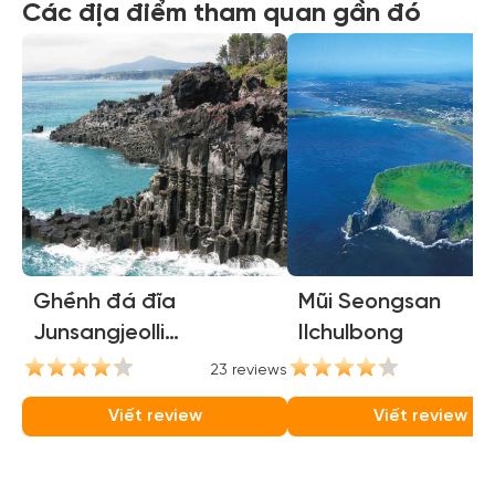
Các địa điểm tham quan gần đó
Ghềnh đá đĩa
Mũi Seongsan
Junsangjeolli
Ilchulbong
(Jusangjeolli Cliffs)
23 reviews
21
Viết review
Viết review