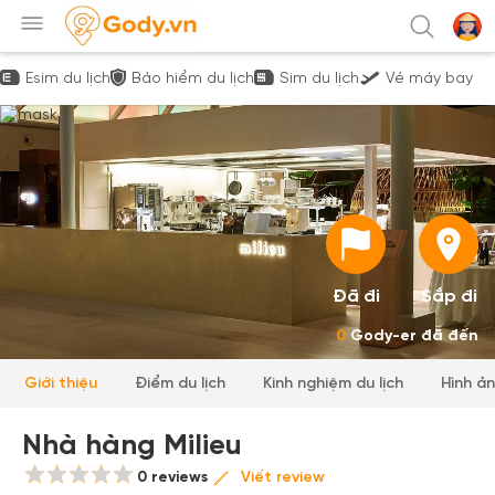
Esim du lịch
Bảo hiểm du lịch
Sim du lịch
Vé máy bay
Đã đi
Sắp đi
0
Gody-er đã đến
Giới thiệu
Điểm du lịch
Kinh nghiệm du lịch
Hình ả
Nhà hàng Milieu
0 reviews
Viết review