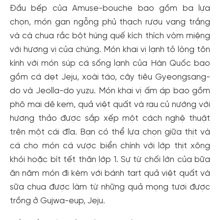
Đầu bếp của Amuse-bouche bao gồm ba lựa
chọn, món gan ngỗng phủ thạch rượu vang trắng
và cà chua rắc bột húng quế kích thích vòm miệng
với hương vị của chúng. Món khai vị lạnh tỏ lòng tôn
kính với món súp cá sống lạnh của Hàn Quốc bao
gồm cá dẹt Jeju, xoài táo, cây tiêu Gyeongsang-
do và Jeolla-do yuzu. Món khai vị ấm áp bao gồm
phô mai dê kem, quả việt quất và rau củ nướng với
hương thảo được sắp xếp một cách nghệ thuật
trên một cái đĩa. Bạn có thể lựa chọn giữa thịt và
cá cho món cá vược biển chính với lớp thịt xông
khói hoặc bít tết thăn lớp 1. Sự từ chối lớn của bữa
ăn năm món đi kèm với bánh tart quả việt quất và
sữa chua được làm từ những quả mọng tươi được
trồng ở Gujwa-eup, Jeju.