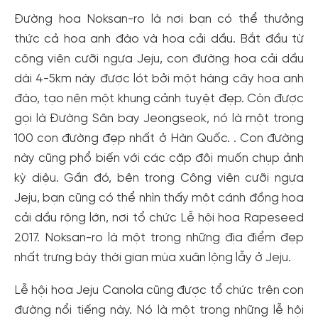
Đường hoa Noksan-ro là nơi bạn có thể thưởng
thức cả hoa anh đào và hoa cải dầu. Bắt đầu từ
công viên cưỡi ngựa Jeju, con đường hoa cải dầu
dài 4-5km này được lót bởi một hàng cây hoa anh
đào, tạo nên một khung cảnh tuyệt đẹp. Còn được
gọi là Đường Sân bay Jeongseok, nó là một trong
100 con đường đẹp nhất ở Hàn Quốc. . Con đường
này cũng phổ biến với các cặp đôi muốn chụp ảnh
kỳ diệu. Gần đó, bên trong Công viên cưỡi ngựa
Jeju, bạn cũng có thể nhìn thấy một cánh đồng hoa
cải dầu rộng lớn, nơi tổ chức Lễ hội hoa Rapeseed
2017. Noksan-ro là một trong những địa điểm đẹp
nhất trưng bày thời gian mùa xuân lộng lẫy ở Jeju.
Lễ hội hoa Jeju Canola cũng được tổ chức trên con
Tạo tài khoản nhanh - nhận nhiều ưu
đường nổi tiếng này. Nó là một trong những lễ hội