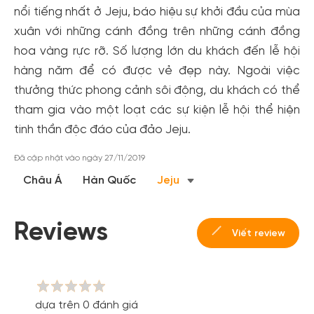
đãi!
nổi tiếng nhất ở Jeju, báo hiệu sự khởi đầu của mùa
Tạo tài khoản để có thể
nhận ngay các ưu đãi
hấp dẫn
xuân với những cánh đồng trên những cánh đồng
dành cho thành viên đến từ các đối tác của Gody.vn dành
hoa vàng rực rỡ. Số lượng lớn du khách đến lễ hội
cho cộng đồng.
hàng năm để có được vẻ đẹp này. Ngoài việc
Đăng ký
thưởng thức phong cảnh sôi động, du khách có thể
Hoặc đăng nhập bằng
tham gia vào một loạt các sự kiện lễ hội thể hiện
Đăng nhập Facebook
Đăng nhập Google
tinh thần độc đáo của đảo Jeju.
Đã cập nhật vào ngày 27/11/2019
Châu Á
Hàn Quốc
Jeju
Reviews
Viết review
dựa trên 0 đánh giá