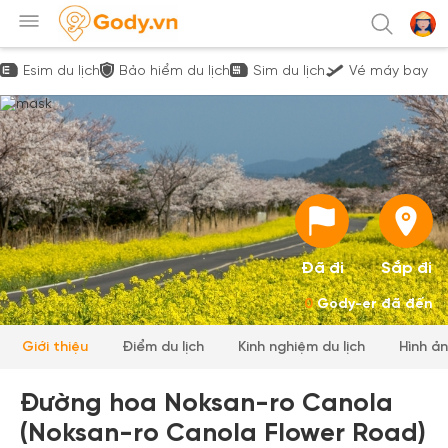
Esim du lịch
Bảo hiểm du lịch
Sim du lịch
Vé máy bay
Đã đi
Sắp đi
0
Gody-er đã đến
Giới thiệu
Điểm du lịch
Kinh nghiệm du lịch
Hình ả
Đường hoa Noksan-ro Canola
(Noksan-ro Canola Flower Road)