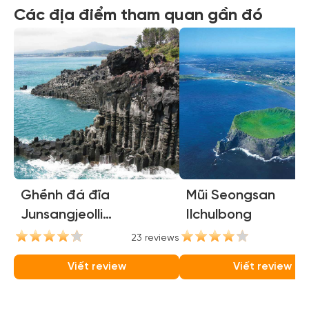
Các địa điểm tham quan gần đó
Ghềnh đá đĩa
Mũi Seongsan
Junsangjeolli
Ilchulbong
(Jusangjeolli Cliffs)
23 reviews
21
Viết review
Viết review