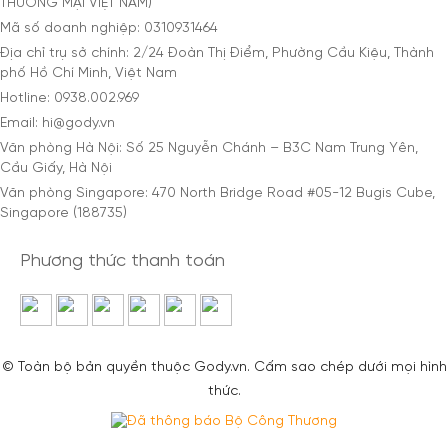
THƯƠNG MẠI VIỆT NAM)
Mã số doanh nghiệp: 0310931464
Địa chỉ trụ sở chính: 2/24 Đoàn Thị Điểm, Phường Cầu Kiệu, Thành
phố Hồ Chí Minh, Việt Nam
Hotline: 0938.002.969
Email: hi@gody.vn
Văn phòng Hà Nội: Số 25 Nguyễn Chánh – B3C Nam Trung Yên,
Cầu Giấy, Hà Nội
Văn phòng Singapore: 470 North Bridge Road #05-12 Bugis Cube,
Singapore (188735)
Phương thức thanh toán
© Toàn bộ bản quyền thuộc Gody.vn. Cấm sao chép dưới mọi hình
thức.