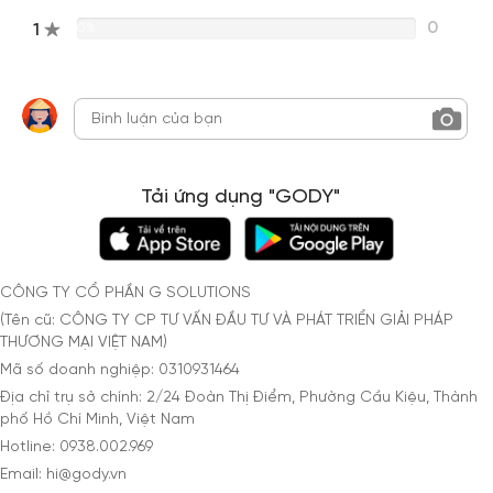
0
1
0%
Tải ứng dụng "GODY"
CÔNG TY CỔ PHẦN G SOLUTIONS
(Tên cũ: CÔNG TY CP TƯ VẤN ĐẦU TƯ VÀ PHÁT TRIỂN GIẢI PHÁP
THƯƠNG MẠI VIỆT NAM)
Mã số doanh nghiệp: 0310931464
Địa chỉ trụ sở chính: 2/24 Đoàn Thị Điểm, Phường Cầu Kiệu, Thành
phố Hồ Chí Minh, Việt Nam
Hotline: 0938.002.969
Email: hi@gody.vn