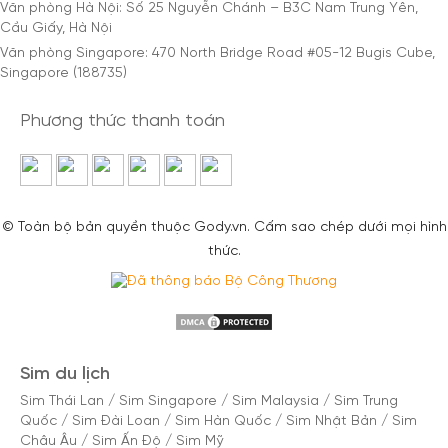
Văn phòng Hà Nội: Số 25 Nguyễn Chánh – B3C Nam Trung Yên,
Cầu Giấy, Hà Nội
Văn phòng Singapore: 470 North Bridge Road #05-12 Bugis Cube,
Singapore (188735)
Phương thức thanh toán
© Toàn bộ bản quyền thuộc Gody.vn. Cấm sao chép dưới mọi hình
thức.
Sim du lịch
Sim Thái Lan
/
Sim Singapore
/
Sim Malaysia
/
Sim Trung
Quốc
/
Sim Đài Loan
/
Sim Hàn Quốc
/
Sim Nhật Bản
/
Sim
Châu Âu
/
Sim Ấn Độ
/
Sim Mỹ