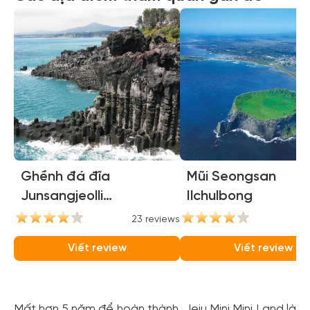
Ghềnh đá đĩa
Mũi Seongsan
Junsangjeolli
Ilchulbong
(Jusangjeolli Cliffs)
23 reviews
21
Viết review
Viết review
Mất hơn 5 năm để hoàn thành, Jeju Mini Mini Land là