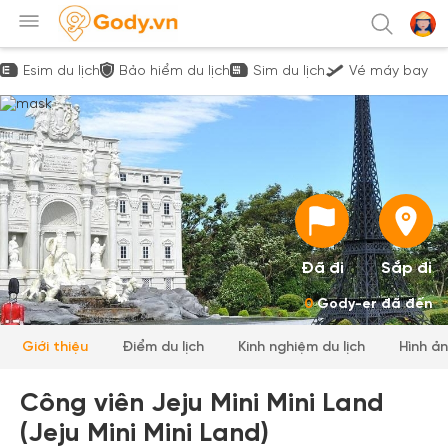
Esim du lịch
Bảo hiểm du lịch
Sim du lịch
Vé máy bay
Đã đi
Sắp đi
0
Gody-er đã đến
Giới thiệu
Điểm du lịch
Kinh nghiệm du lịch
Hình ả
Công viên Jeju Mini Mini Land
(Jeju Mini Mini Land)