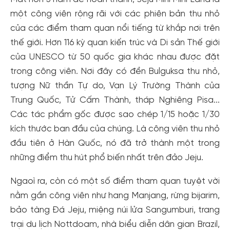
một công viên rộng rãi với các phiên bản thu nhỏ
của các điểm tham quan nổi tiếng từ khắp nơi trên
thế giới. Hơn 116 kỳ quan kiến trúc và Di sản Thế giới
của UNESCO từ 50 quốc gia khác nhau được đặt
trong công viên. Nơi đây có đền Bulguksa thu nhỏ,
tượng Nữ thần Tự do, Vạn Lý Trường Thành của
Trung Quốc, Tử Cấm Thành, tháp Nghiêng Pisa...
Các tác phẩm gốc được sao chép 1/15 hoặc 1/30
kích thước ban đầu của chúng. Là công viên thu nhỏ
đầu tiên ở Hàn Quốc, nó đã trở thành một trong
những điểm thu hút phổ biến nhất trên đảo Jeju.
Tạo tài khoản nhanh - nhận nhiều ưu
Ngaoì ra, còn có một số điểm tham quan tuyệt vời
đãi!
nằm gần công viên như hang Manjang, rừng bijarim,
bảo tàng Đá Jeju, miệng núi lửa Sangumburi, trang
Tạo tài khoản để có thể
nhận ngay các ưu đãi
hấp dẫn
dành cho thành viên đến từ các đối tác của Gody.vn dành
trại du lịch Nottdoam, nhà biểu diễn dân gian Brazil,