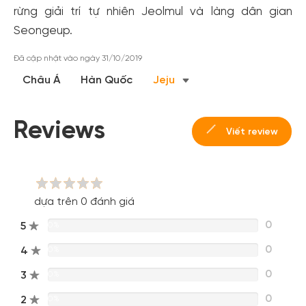
cho cộng đồng.
rừng giải trí tự nhiên Jeolmul và làng dân gian
Seongeup.
Đăng ký
Hoặc đăng nhập bằng
Đã cập nhật vào ngày 31/10/2019
Đăng nhập Facebook
Đăng nhập Google
Châu Á
Hàn Quốc
Jeju
Reviews
Viết review
dựa trên 0 đánh giá
0
5
0%
0
4
0%
0
3
0%
0
2
0%