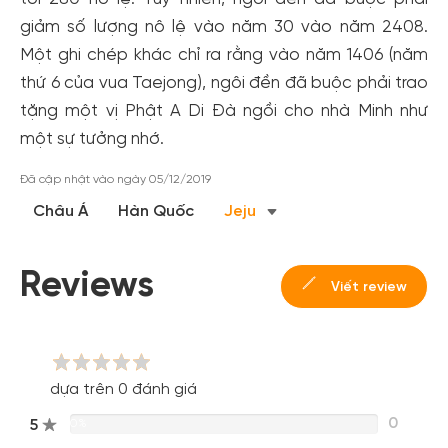
giảm số lượng nô lệ vào năm 30 vào năm 2408.
Một ghi chép khác chỉ ra rằng vào năm 1406 (năm
thứ 6 của vua Taejong), ngôi đền đã buộc phải trao
tặng một vị Phật A Di Đà ngồi cho nhà Minh như
một sự tưởng nhớ.
Đã cập nhật vào ngày 05/12/2019
Châu Á
Hàn Quốc
Jeju
Reviews
Viết review
dựa trên 0 đánh giá
0
5
0%