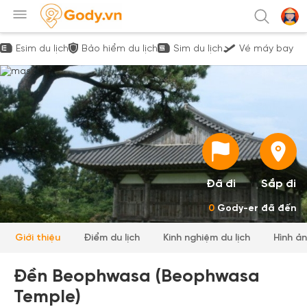
Esim du lịch
Bảo hiểm du lịch
Sim du lịch
Vé máy bay
Đã đi
Sắp đi
0
Gody-er đã đến
Giới thiệu
Điểm du lịch
Kinh nghiệm du lịch
Hình ả
Đền Beophwasa (Beophwasa
Temple)