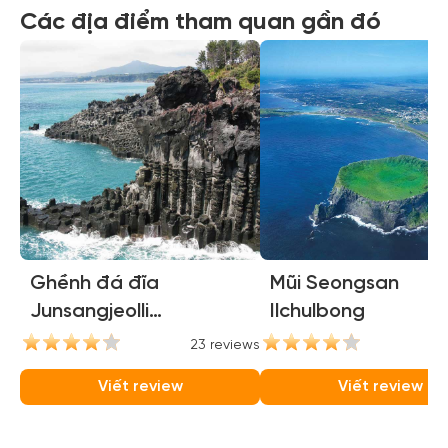
Các địa điểm tham quan gần đó
Ghềnh đá đĩa
Mũi Seongsan
Junsangjeolli
Ilchulbong
(Jusangjeolli Cliffs)
23 reviews
21
Viết review
Viết review