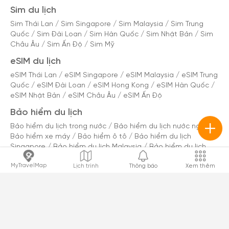
Sim du lịch
Sim Thái Lan
/
Sim Singapore
/
Sim Malaysia
/
Sim Trung
Quốc
/
Sim Đài Loan
/
Sim Hàn Quốc
/
Sim Nhật Bản
/
Sim
Châu Âu
/
Sim Ấn Độ
/
Sim Mỹ
eSIM du lịch
eSIM Thái Lan
/
eSIM Singapore
/
eSIM Malaysia
/
eSIM Trung
Quốc
/
eSIM Đài Loan
/
eSIM Hong Kong
/
eSIM Hàn Quốc
/
eSIM Nhật Bản
/
eSIM Châu Âu
/
eSIM Ấn Độ
Bảo hiểm du lịch
Bảo hiểm du lịch trong nước
/
Bảo hiểm du lịch nước ngoài
/
Bảo hiểm xe máy
/
Bảo hiểm ô tô
/
Bảo hiểm du lịch
Singapore
/
Bảo hiểm du lịch Malaysia
/
Bảo hiểm du lịch
Thái Lan
/
Bảo hiểm du lịch Trung Quốc
/
Bảo hiểm du lịch
MyTravelMap
Lịch trình
Thông báo
Xem thêm
Đài Loan
/
Bảo hiểm du lịch Hàn Quốc
/
Bảo hiểm du lịch
Nhật Bản
/
Bảo hiểm du lịch Châu Âu
/
Bảo hiểm du lịch Mỹ
/
Bảo hiểm du lịch Úc