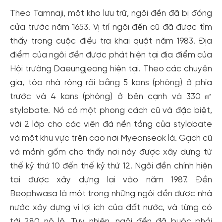
Theo Tamnaji, một kho lưu trữ, ngôi đền đã bị đóng
cửa trước năm 1653. Vị trí ngôi đền cũ đã được tìm
thấy trong cuộc điều tra khai quật năm 1983. Địa
điểm của ngôi đền được phát hiện tại địa điểm của
Hội trường Daeungjeong hiện tại. Theo các chuyên
gia, tòa nhà rộng rãi bằng 5 kans (phòng) ở phía
trước và 4 kans (phòng) ở bên cạnh và 330㎡
stylobate. Nó có một phong cách cũ và đặc biệt,
với 2 lớp cho các viên đá nền tảng của stylobate
và một khu vực trên cao nơi Myeonseok là. Gạch cũ
và mảnh gốm cho thấy nơi này được xây dựng từ
thế kỷ thứ 10 đến thế kỷ thứ 12. Ngôi đền chính hiện
tại được xây dựng lại vào năm 1987. Đền
Beophwasa là một trong những ngôi đền được nhà
nước xây dựng vì lợi ích của đất nước, và từng có
tới 280 nô lệ. Tuy nhiên, ngôi đền đã buộc phải