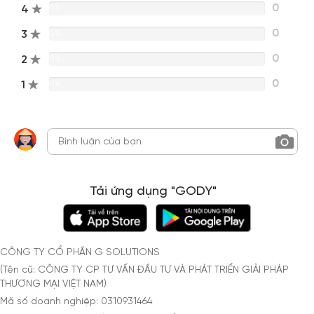
0
4
0%
0
3
0%
0
2
0%
0
1
0%
Tải ứng dụng "GODY"
CÔNG TY CỔ PHẦN G SOLUTIONS
(Tên cũ: CÔNG TY CP TƯ VẤN ĐẦU TƯ VÀ PHÁT TRIỂN GIẢI PHÁP
THƯƠNG MẠI VIỆT NAM)
Mã số doanh nghiệp: 0310931464