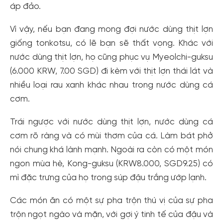
áp đảo.
Vì vậy, nếu bạn đang mong đợi nước dùng thịt lợn
giống tonkotsu, có lẽ bạn sẽ thất vọng. Khác với
nước dùng thịt lợn, họ cũng phục vụ Myeolchi-guksu
(6.000 KRW, 7.00 SGD) đi kèm với thịt lợn thái lát và
nhiều loại rau xanh khác nhau trong nước dùng cá
cơm.
Tạo tài khoản nhanh - nhận nhiều ưu
Trái ngược với nước dùng thịt lợn, nước dùng cá
đãi!
cơm rõ ràng và có mùi thơm của cá. Làm bát phở
Tạo tài khoản để có thể
nhận ngay các ưu đãi
hấp dẫn
dành cho thành viên đến từ các đối tác của Gody.vn dành
nói chung khá lành mạnh. Ngoài ra còn có một món
cho cộng đồng.
ngon mùa hè, Kong-guksu (KRW8.000, SGD9.25) có
mì đặc trưng của họ trong súp đậu trắng ướp lạnh.
Đăng ký
Hoặc đăng nhập bằng
Các món ăn có một sự pha trộn thú vị của sự pha
Đăng nhập Facebook
Đăng nhập Google
trộn ngọt ngào và mặn, với gợi ý tinh tế của đậu và