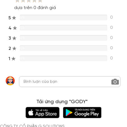
dựa trên 0 đánh giá
0
5
0%
0
4
0%
0
3
0%
0
2
0%
0
1
0%
Tải ứng dụng "GODY"
CÔNG TY CỔ PHẦN G SOLUTIONS