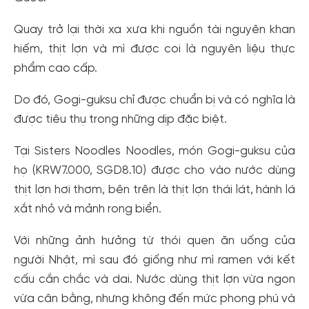
Quay trở lại thời xa xưa khi nguồn tài nguyên khan
hiếm, thịt lợn và mì được coi là nguyên liệu thực
phẩm cao cấp.
Do đó, Gogi-guksu chỉ được chuẩn bị và có nghĩa là
được tiêu thụ trong những dịp đặc biệt.
Tại Sisters Noodles Noodles, món Gogi-guksu của
họ (KRW7.000, SGD8.10) được cho vào nước dùng
thịt lợn hơi thơm, bên trên là thịt lợn thái lát, hành lá
xắt nhỏ và mảnh rong biển.
Với những ảnh hưởng từ thói quen ăn uống của
người Nhật, mì sau đó giống như mì ramen với kết
cấu cắn chắc và dai. Nước dùng thịt lợn vừa ngon
vừa cân bằng, nhưng không đến mức phong phú và