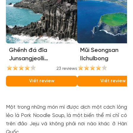
Ghềnh đá đĩa
Mũi Seongsan
Junsangjeolli
Ilchulbong
(Jusangjeolli Cliffs)
23 reviews
21
Viết review
Viết review
Một trong những món mì được dịch một cách lỏng
lẻo là Pork Noodle Soup, là một biến thể mì chỉ có
trên đảo Jeju và không phải nơi nào khác ở Hàn
Quốc.