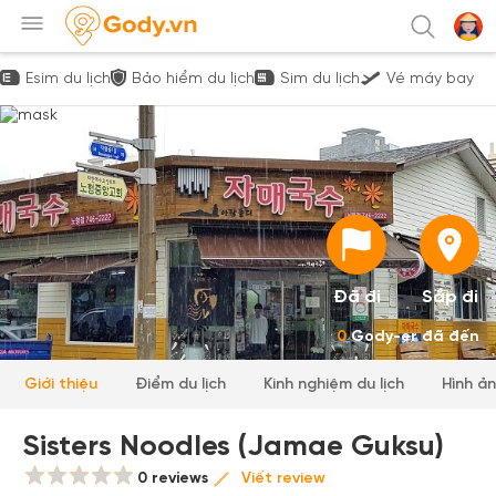
Esim du lịch
Bảo hiểm du lịch
Sim du lịch
Vé máy bay
Đã đi
Sắp đi
0
Gody-er đã đến
Giới thiệu
Điểm du lịch
Kinh nghiệm du lịch
Hình ả
Sisters Noodles (Jamae Guksu)
0 reviews
Viết review