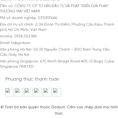
(Tên cũ: CÔNG TY CP TƯ VẤN ĐẦU TƯ VÀ PHÁT TRIỂN GIẢI PHÁP
THƯƠNG MẠI VIỆT NAM)
Mã số doanh nghiệp: 0310931464
Địa chỉ trụ sở chính: 2/24 Đoàn Thị Điểm, Phường Cầu Kiệu, Thành
phố Hồ Chí Minh, Việt Nam
Hotline: 0938.002.969
Email: hi@gody.vn
Văn phòng Hà Nội: Số 25 Nguyễn Chánh – B3C Nam Trung Yên,
Cầu Giấy, Hà Nội
Văn phòng Singapore: 470 North Bridge Road #05-12 Bugis Cube,
Singapore (188735)
Phương thức thanh toán
© Toàn bộ bản quyền thuộc Gody.vn. Cấm sao chép dưới mọi hình
thức.