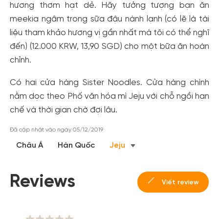
hương thơm hạt dẻ. Hãy tưởng tượng bạn ăn
meekia ngâm trong sữa đậu nành lạnh (có lẽ là tài
liệu tham khảo hương vị gần nhất mà tôi có thể nghĩ
đến) (12.000 KRW, 13,90 SGD) cho một bữa ăn hoàn
chỉnh.
Có hai cửa hàng Sister Noodles. Cửa hàng chính
nằm dọc theo Phố văn hóa mì Jeju với chỗ ngồi hạn
chế và thời gian chờ đợi lâu.
Đã cập nhật vào ngày 05/12/2019
Châu Á
Hàn Quốc
Jeju
Reviews
Viết review