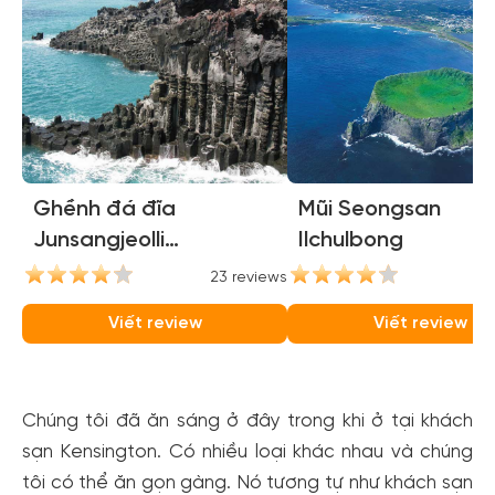
Ghềnh đá đĩa
Mũi Seongsan
Junsangjeolli
Ilchulbong
(Jusangjeolli Cliffs)
23 reviews
21
Viết review
Viết review
Chúng tôi đã ăn sáng ở đây trong khi ở tại khách
sạn Kensington. Có nhiều loại khác nhau và chúng
tôi có thể ăn gọn gàng. Nó tương tự như khách sạn