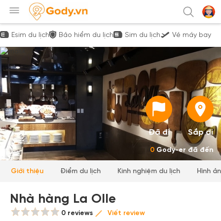
Esim du lịch
Bảo hiểm du lịch
Sim du lịch
Vé máy bay
Đã đi
Sắp đi
0
Gody-er đã đến
Giới thiệu
Điểm du lịch
Kinh nghiệm du lịch
Hình ả
Nhà hàng La Olle
0 reviews
Viết review