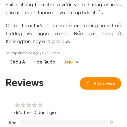
Shilla, nhưng tầm nhìn ra vườn và xu hướng phục vụ
của nhân viên thoải mái và ấm áp hơn nhiều.
Có một vài thực đơn cho trẻ em, nhưng nó rất dễ
thương và ngon miệng. Nếu bạn đang ở
Kensington, hãy nhớ ghé qua.
Tạo tài khoản nhanh - nhận nhiều ưu
Đã cập nhật vào ngày 02/12/2019
đãi!
Châu Á
Hàn Quốc
Jeju
Tạo tài khoản để có thể
nhận ngay các ưu đãi
hấp dẫn
dành cho thành viên đến từ các đối tác của Gody.vn dành
cho cộng đồng.
Reviews
Viết review
Đăng ký
Hoặc đăng nhập bằng
Đăng nhập Facebook
Đăng nhập Google
dựa trên 0 đánh giá
0
5
0%