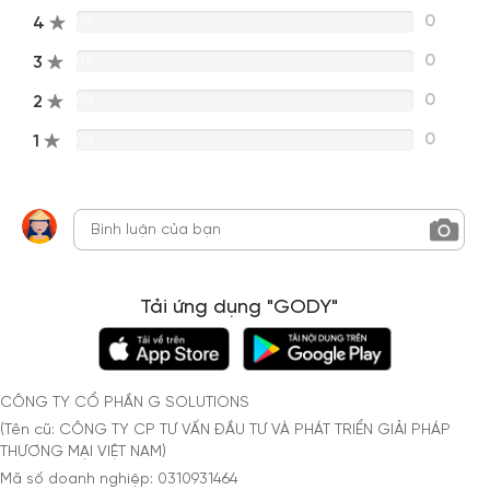
0
4
0%
0
3
0%
0
2
0%
0
1
0%
Tải ứng dụng "GODY"
CÔNG TY CỔ PHẦN G SOLUTIONS
(Tên cũ: CÔNG TY CP TƯ VẤN ĐẦU TƯ VÀ PHÁT TRIỂN GIẢI PHÁP
THƯƠNG MẠI VIỆT NAM)
Mã số doanh nghiệp: 0310931464