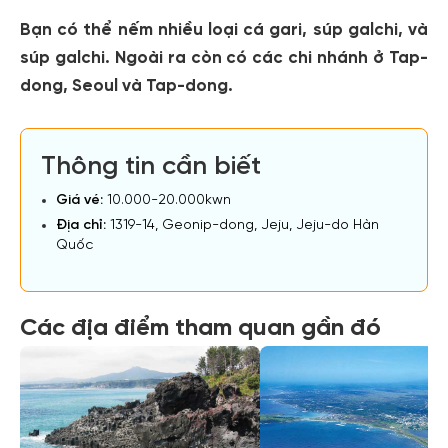
Bạn có thể nếm nhiều loại cá gari, súp galchi, và
súp galchi. Ngoài ra còn có các chi nhánh ở Tap-
dong, Seoul và Tap-dong.
Thông tin cần biết
Giá vé:
10.000-20.000kwn
Địa chỉ:
1319-14, Geonip-dong, Jeju, Jeju-do Hàn
Quốc
Các địa điểm tham quan gần đó