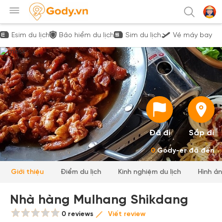
Esim du lịch
Bảo hiểm du lịch
Sim du lịch
Vé máy bay
Đã đi
Sắp đi
0
Gody-er đã đến
Giới thiệu
Điểm du lịch
Kinh nghiệm du lịch
Hình ả
Nhà hàng Mulhang Shikdang
0 reviews
Viết review