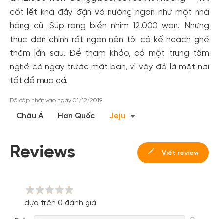
cốt lết khá đầy đặn và nướng ngon như một nhà
hàng cũ. Súp rong biển nhím 12.000 won. Nhưng
thực đơn chính rất ngon nên tôi có kế hoạch ghé
thăm lần sau. Để tham khảo, có một trung tâm
nghề cá ngay trước mặt bạn, vì vậy đó là một nơi
tốt để mua cá.
Tạo tài khoản nhanh - nhận nhiều ưu
Đã cập nhật vào ngày 01/12/2019
đãi!
Châu Á
Hàn Quốc
Jeju
Tạo tài khoản để có thể
nhận ngay các ưu đãi
hấp dẫn
dành cho thành viên đến từ các đối tác của Gody.vn dành
cho cộng đồng.
Reviews
Viết review
Đăng ký
Hoặc đăng nhập bằng
Đăng nhập Facebook
Đăng nhập Google
dựa trên 0 đánh giá