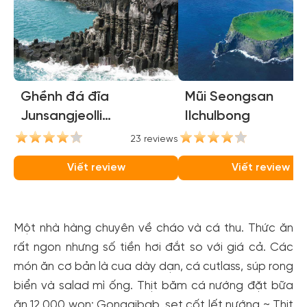
Ghềnh đá đĩa
Mũi Seongsan
Junsangjeolli
Ilchulbong
(Jusangjeolli Cliffs)
23 reviews
21
Viết review
Viết review
Một nhà hàng chuyên về cháo và cá thu. Thức ăn
rất ngon nhưng số tiền hơi đắt so với giá cả. Các
món ăn cơ bản là cua dày dạn, cá cutlass, súp rong
biển và salad mì ống. Thịt băm cá nướng đặt bữa
ăn 12.000 won: Gonggibab, set cốt lết nướng ~ Thịt