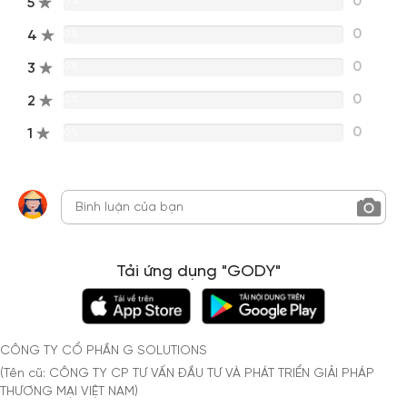
0
5
0%
0
4
0%
0
3
0%
0
2
0%
0
1
0%
Tải ứng dụng "GODY"
CÔNG TY CỔ PHẦN G SOLUTIONS
(Tên cũ: CÔNG TY CP TƯ VẤN ĐẦU TƯ VÀ PHÁT TRIỂN GIẢI PHÁP
THƯƠNG MẠI VIỆT NAM)