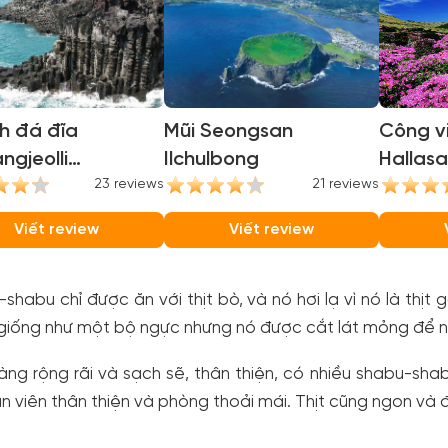
h đá đĩa
Mũi Seongsan
Công vi
ngjeolli
Ilchulbong
Hallasa
gjeolli Cliffs)
23 reviews
21 reviews
Nationa
Viết review
Viết review
shabu chỉ được ăn với thịt bò, và nó hơi lạ vì nó là thịt 
giống như một bộ ngực nhưng nó được cắt lát mỏng để nó
ng rộng rãi và sạch sẽ, thân thiện, có nhiều shabu-sha
n viên thân thiện và phòng thoải mái. Thịt cũng ngon và 