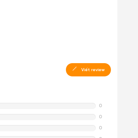
Viết review
0
0
0