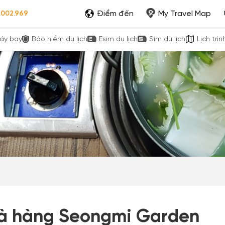
Điểm đến
My Travel Map
.002.969
áy bay
Bảo hiểm du lịch
Esim du lịch
Sim du lịch
Lịch trìn
à hàng Seongmi Garden