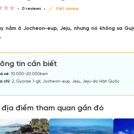
0 reviews
Viết review
ày nằm ở Jocheon-eup, Jeju, nhưng nó không xa Gu
.
ông tin cần biết
á vé:
10.000-20.000kwn
a chỉ:
2, Gyorae 1-gil, Jocheon-eup, Jeju, Jeju-do Hàn Quốc
 địa điểm tham quan gần đó