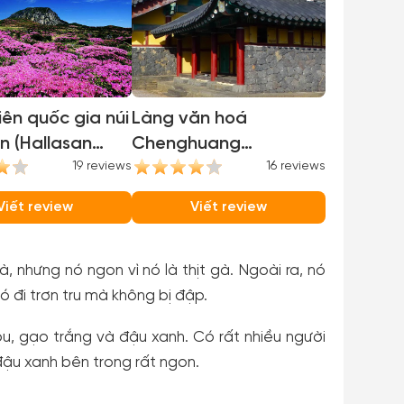
ên quốc gia núi
Làng văn hoá
n (Hallasan
Chenghuang
l Park)
19 reviews
(Chenghuang Folk
16 reviews
Village)
Viết review
Viết review
gà, nhưng nó ngon vì nó là thịt gà. Ngoài ra, nó
 đi trơn tru mà không bị đập.
bu, gạo trắng và đậu xanh. Có rất nhiều người
đậu xanh bên trong rất ngon.