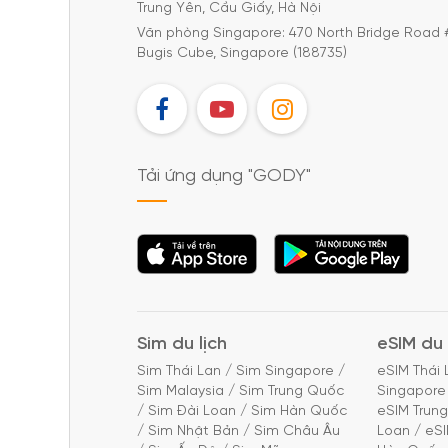
Trung Yên, Cầu Giấy, Hà Nội
Văn phòng Singapore: 470 North Bridge Road 
Bugis Cube, Singapore (188735)
FB
YT
IG
Tải ứng dụng "GODY"
Tải ứng dụng
Tải ứng dụng
"GODY"
"GODY"
Sim du lịch
eSIM du 
Sim Thái Lan
/
Sim Singapore
/
eSIM Thái 
Sim Malaysia
/
Sim Trung Quốc
Singapore
/
Sim Đài Loan
/
Sim Hàn Quốc
eSIM Trun
/
Sim Nhật Bản
/
Sim Châu Âu
Loan
/
eS