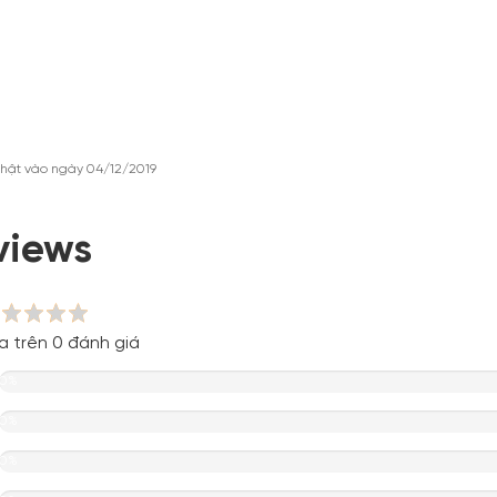
hật vào ngày 04/12/2019
views
a trên 0 đánh giá
0%
0%
0%