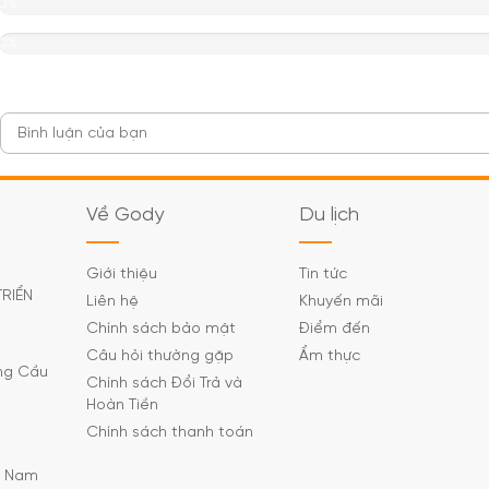
0%
0%
Về Gody
Du lịch
Giới thiệu
Tin tức
TRIỂN
Liên hệ
Khuyến mãi
Chính sách bảo mật
Điểm đến
Câu hỏi thường gặp
Ẩm thực
ờng Cầu
Chính sách Đổi Trả và
Hoàn Tiền
Chính sách thanh toán
C Nam