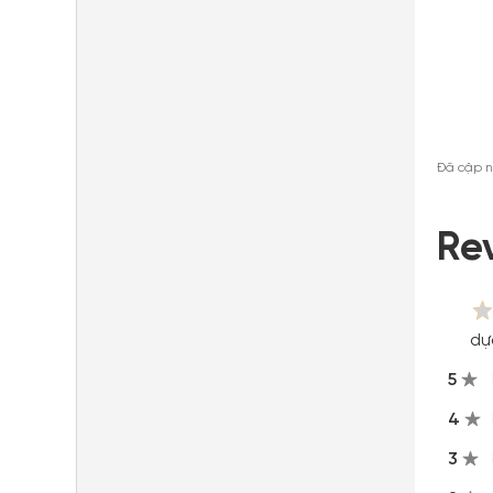
Đã cập n
Re
dự
5
4
3