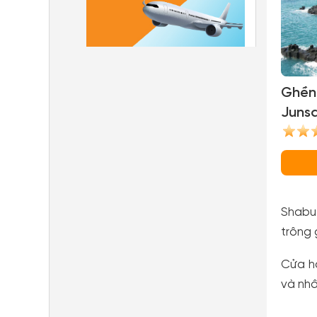
Ghền
Junsa
(Jusan
Shabu-
trông 
Cửa hà
và nhâ