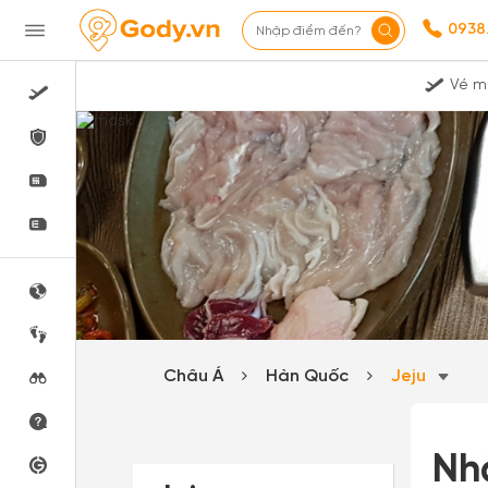
0938
Nhập điểm đến?
Vé m
Châu Á
Hàn Quốc
Jeju
Nh