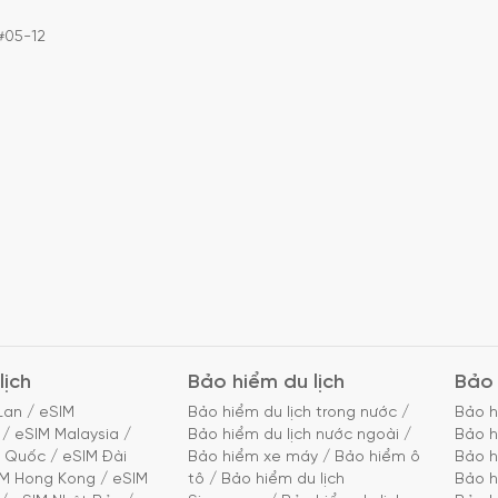
#05-12
lịch
Bảo hiểm du lịch
Bảo 
Lan
/
eSIM
Bảo hiểm du lịch trong nước
/
Bảo h
/
eSIM Malaysia
/
Bảo hiểm du lịch nước ngoài
/
Bảo h
g Quốc
/
eSIM Đài
Bảo hiểm xe máy
/
Bảo hiểm ô
Bảo h
IM Hong Kong
/
eSIM
tô
/
Bảo hiểm du lịch
Bảo h