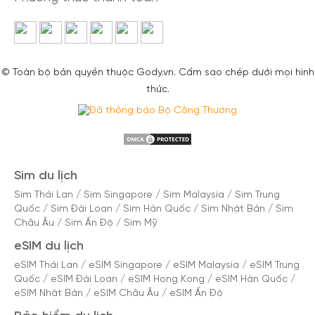
© Toàn bộ bản quyền thuộc Gody.vn. Cấm sao chép dưới mọi hình
thức.
Sim du lịch
Sim Thái Lan
/
Sim Singapore
/
Sim Malaysia
/
Sim Trung
Quốc
/
Sim Đài Loan
/
Sim Hàn Quốc
/
Sim Nhật Bản
/
Sim
Châu Âu
/
Sim Ấn Độ
/
Sim Mỹ
eSIM du lịch
eSIM Thái Lan
/
eSIM Singapore
/
eSIM Malaysia
/
eSIM Trung
Quốc
/
eSIM Đài Loan
/
eSIM Hong Kong
/
eSIM Hàn Quốc
/
eSIM Nhật Bản
/
eSIM Châu Âu
/
eSIM Ấn Độ