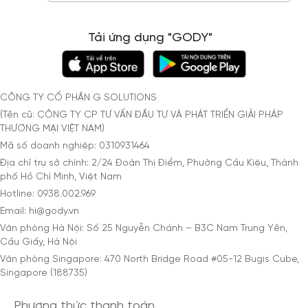
Tải ứng dụng "GODY"
CÔNG TY CỔ PHẦN G SOLUTIONS
(Tên cũ: CÔNG TY CP TƯ VẤN ĐẦU TƯ VÀ PHÁT TRIỂN GIẢI PHÁP
THƯƠNG MẠI VIỆT NAM)
Mã số doanh nghiệp: 0310931464
Địa chỉ trụ sở chính: 2/24 Đoàn Thị Điểm, Phường Cầu Kiệu, Thành
phố Hồ Chí Minh, Việt Nam
Hotline: 0938.002.969
Email: hi@gody.vn
Văn phòng Hà Nội: Số 25 Nguyễn Chánh – B3C Nam Trung Yên,
Cầu Giấy, Hà Nội
Văn phòng Singapore: 470 North Bridge Road #05-12 Bugis Cube,
Singapore (188735)
Phương thức thanh toán