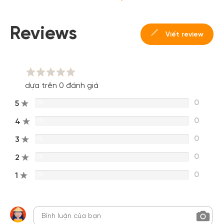
Hoặc đăng nhập bằng
Đăng nhập Facebook
Đăng nhập Google
Reviews
Viết review
dựa trên 0 đánh giá
0
5
0%
0
4
0%
0
3
0%
0
2
0%
0
1
0%