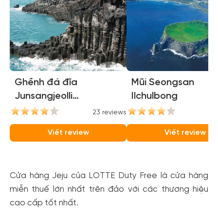
Ghềnh đá đĩa
Mũi Seongsan
Junsangjeolli
Ilchulbong
(Jusangjeolli Cliffs)
23 reviews
21
Viết review
Viết review
Cửa hàng Jeju của LOTTE Duty Free là cửa hàng
miễn thuế lớn nhất trên đảo với các thương hiệu
cao cấp tốt nhất.