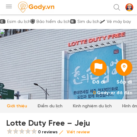
Esim du lịch
Bảo hiểm du lịch
Sim du lịch
Vé máy bay
Đã đi
Sắp đi
0
Gody-er đã đến
Giới thiệu
Điểm du lịch
Kinh nghiệm du lịch
Hình ả
Lotte Duty Free – Jeju
0 reviews
Viết review