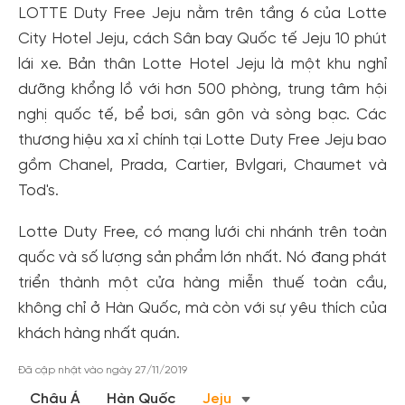
LOTTE Duty Free Jeju nằm trên tầng 6 của Lotte
City Hotel Jeju, cách Sân bay Quốc tế Jeju 10 phút
lái xe. Bản thân Lotte Hotel Jeju là một khu nghỉ
dưỡng khổng lồ với hơn 500 phòng, trung tâm hội
nghị quốc tế, bể bơi, sân gôn và sòng bạc. Các
thương hiệu xa xỉ chính tại Lotte Duty Free Jeju bao
gồm Chanel, Prada, Cartier, Bvlgari, Chaumet và
Tod's.
Lotte Duty Free, có mạng lưới chi nhánh trên toàn
Tạo tài khoản nhanh - nhận nhiều ưu
quốc và số lượng sản phẩm lớn nhất. Nó đang phát
triển thành một cửa hàng miễn thuế toàn cầu,
đãi!
không chỉ ở Hàn Quốc, mà còn với sự yêu thích của
Tạo tài khoản để có thể
nhận ngay các ưu đãi
hấp dẫn
khách hàng nhất quán.
dành cho thành viên đến từ các đối tác của Gody.vn dành
cho cộng đồng.
Đã cập nhật vào ngày 27/11/2019
Đăng ký
Châu Á
Hàn Quốc
Jeju