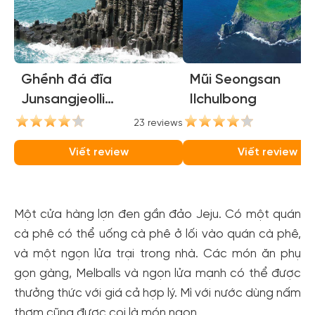
Ghềnh đá đĩa
Mũi Seongsan
Junsangjeolli
Ilchulbong
(Jusangjeolli Cliffs)
23 reviews
21
Viết review
Viết review
Một cửa hàng lợn đen gần đảo Jeju. Có một quán
cà phê có thể uống cà phê ở lối vào quán cà phê,
và một ngọn lửa trại trong nhà. Các món ăn phụ
gọn gàng, Melballs và ngọn lửa mạnh có thể được
thưởng thức với giá cả hợp lý. Mì với nước dùng nấm
thơm cũng được coi là món ngon.