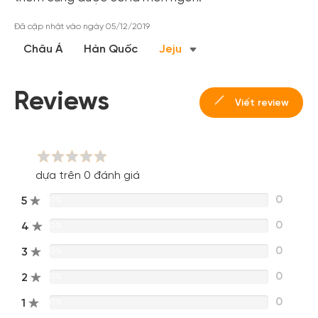
Đã cập nhật vào ngày 05/12/2019
Châu Á
Hàn Quốc
Jeju
Tạo tài khoản nhanh - nhận nhiều ưu
đãi!
Reviews
Viết review
Tạo tài khoản để có thể
nhận ngay các ưu đãi
hấp dẫn
dành cho thành viên đến từ các đối tác của Gody.vn dành
cho cộng đồng.
Đăng ký
dựa trên 0 đánh giá
Hoặc đăng nhập bằng
0
5
0%
Đăng nhập Facebook
Đăng nhập Google
0
4
0%
0
3
0%
0
2
0%
0
1
0%