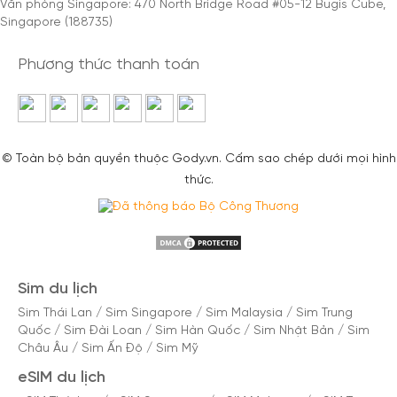
Văn phòng Singapore: 470 North Bridge Road #05-12 Bugis Cube,
Singapore (188735)
Phương thức thanh toán
© Toàn bộ bản quyền thuộc Gody.vn. Cấm sao chép dưới mọi hình
thức.
Sim du lịch
Sim Thái Lan
/
Sim Singapore
/
Sim Malaysia
/
Sim Trung
Quốc
/
Sim Đài Loan
/
Sim Hàn Quốc
/
Sim Nhật Bản
/
Sim
Châu Âu
/
Sim Ấn Độ
/
Sim Mỹ
eSIM du lịch