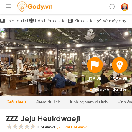
Esim du lịch
Bảo hiểm du lịch
Sim du lịch
Vé máy bay
Đã đi
Sắp đi
0
Gody-er đã đến
Giới thiệu
Điểm du lịch
Kinh nghiệm du lịch
Hình ả
ZZZ Jeju Heukdwaeji
0 reviews
Viết review