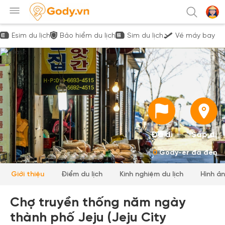
Esim du lịch
Bảo hiểm du lịch
Sim du lịch
Vé máy bay
Đã đi
Sắp đi
0
Gody-er đã đến
Giới thiệu
Điểm du lịch
Kinh nghiệm du lịch
Hình ả
Chợ truyền thống năm ngày
thành phố Jeju (Jeju City