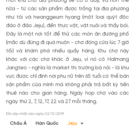
một khu chợ địa phương sẽ có ở đây, và hơn thế
nữa - từ các sản phẩm được trồng tại địa phương
như tỏi và hwanggeum hyang (một loại quýt độc
đáo ở đảo Jeju), đến thực vật, vật nuôi và thầy bói.
Đây là một nơi tốt để thử các món ăn đường phố
(mặc dù đừng đi quá muộn - chợ đóng cửa lúc 7 giờ
tối) và khám phá nhiều quầy hàng. Khu chợ này
khác với các chợ khác ở Jeju, vì nó có Halmang
Jangteo - nghĩa là market thị trường bà nội - là khu
vực được chỉ định nơi phụ nữ trên 65 tuổi có thể bán
Tạo tài khoản nhanh - nhận nhiều ưu
sản phẩm của mình mà không phải trả bất kỳ tiền
đãi!
thuê nào cho gian hàng. Ngày họp chợ vào các
Tạo tài khoản để có thể
nhận ngay các ưu đãi
hấp dẫn
ngày thứ 2, 7, 12, 17, 22 và 27 mỗi tháng.
dành cho thành viên đến từ các đối tác của Gody.vn dành
cho cộng đồng.
Đã cập nhật vào ngày 02/12/2019
Châu Á
Hàn Quốc
Jeju
Đăng ký
Hoặc đăng nhập bằng