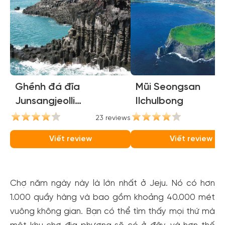
Ghềnh đá đĩa
Mũi Seongsan
Junsangjeolli
Ilchulbong
(Jusangjeolli Cliffs)
23 reviews
21
Viết review
Viết review
Chợ năm ngày này là lớn nhất ở Jeju. Nó có hơn
1.000 quầy hàng và bao gồm khoảng 40.000 mét
vuông không gian. Bạn có thể tìm thấy mọi thứ mà