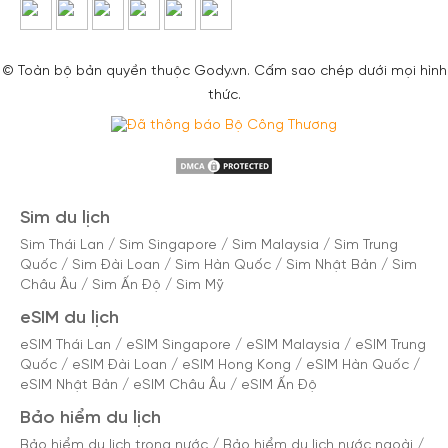
© Toàn bộ bản quyền thuộc Gody.vn. Cấm sao chép dưới mọi hình
thức.
Sim du lịch
Sim Thái Lan
/
Sim Singapore
/
Sim Malaysia
/
Sim Trung
Quốc
/
Sim Đài Loan
/
Sim Hàn Quốc
/
Sim Nhật Bản
/
Sim
Châu Âu
/
Sim Ấn Độ
/
Sim Mỹ
eSIM du lịch
eSIM Thái Lan
/
eSIM Singapore
/
eSIM Malaysia
/
eSIM Trung
Quốc
/
eSIM Đài Loan
/
eSIM Hong Kong
/
eSIM Hàn Quốc
/
eSIM Nhật Bản
/
eSIM Châu Âu
/
eSIM Ấn Độ
Bảo hiểm du lịch
Bảo hiểm du lịch trong nước
/
Bảo hiểm du lịch nước ngoài
/