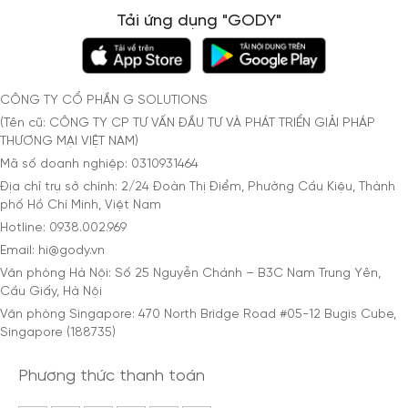
Tải ứng dụng "GODY"
CÔNG TY CỔ PHẦN G SOLUTIONS
(Tên cũ: CÔNG TY CP TƯ VẤN ĐẦU TƯ VÀ PHÁT TRIỂN GIẢI PHÁP
THƯƠNG MẠI VIỆT NAM)
Mã số doanh nghiệp: 0310931464
Địa chỉ trụ sở chính: 2/24 Đoàn Thị Điểm, Phường Cầu Kiệu, Thành
phố Hồ Chí Minh, Việt Nam
Hotline: 0938.002.969
Email: hi@gody.vn
Văn phòng Hà Nội: Số 25 Nguyễn Chánh – B3C Nam Trung Yên,
Cầu Giấy, Hà Nội
Văn phòng Singapore: 470 North Bridge Road #05-12 Bugis Cube,
Singapore (188735)
Phương thức thanh toán