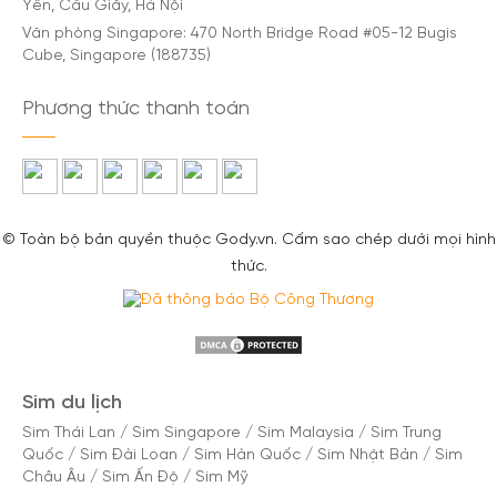
Yên, Cầu Giấy, Hà Nội
Văn phòng Singapore: 470 North Bridge Road #05-12 Bugis
Cube, Singapore (188735)
Phương thức thanh toán
© Toàn bộ bản quyền thuộc Gody.vn. Cấm sao chép dưới mọi hình
thức.
Sim du lịch
Sim Thái Lan
/
Sim Singapore
/
Sim Malaysia
/
Sim Trung
Quốc
/
Sim Đài Loan
/
Sim Hàn Quốc
/
Sim Nhật Bản
/
Sim
Châu Âu
/
Sim Ấn Độ
/
Sim Mỹ