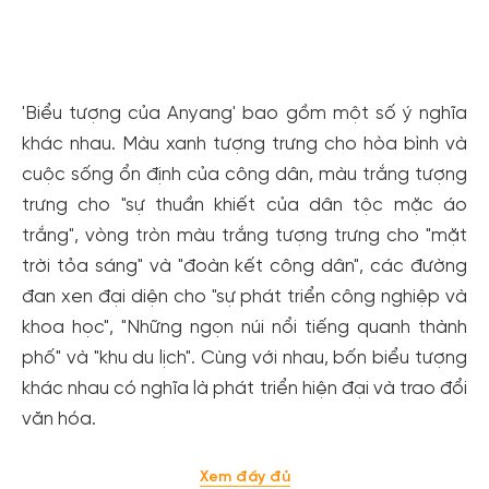
Xem tất cả ảnh
'Biểu tượng của Anyang' bao gồm một số ý nghĩa
khác nhau. Màu xanh tượng trưng cho hòa bình và
cuộc sống ổn định của công dân, màu trắng tượng
trưng cho "sự thuần khiết của dân tộc mặc áo
trắng", vòng tròn màu trắng tượng trưng cho "mặt
trời tỏa sáng" và "đoàn kết công dân", các đường
đan xen đại diện cho "sự phát triển công nghiệp và
khoa học", "Những ngọn núi nổi tiếng quanh thành
phố" và "khu du lịch". Cùng với nhau, bốn biểu tượng
khác nhau có nghĩa là phát triển hiện đại và trao đổi
văn hóa.
Xem đầy đủ