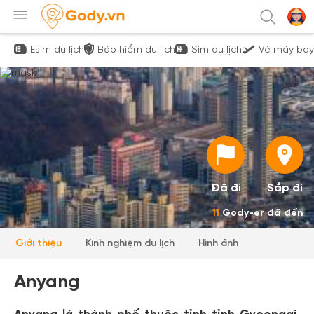
Esim du lịch
Bảo hiểm du lịch
Sim du lịch
Vé máy bay
Đã đi
Sắp đi
11
Gody-er đã đến
Giới thiệu
Kinh nghiệm du lịch
Hình ảnh
Anyang