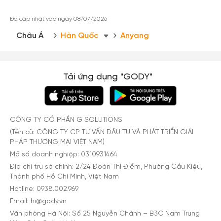
Đã cập nhật vào ngày 08/07/2026
Châu Á
Hàn Quốc
Anyang
Tải ứng dụng "GODY"
CÔNG TY CỔ PHẦN G SOLUTIONS
(Tên cũ: CÔNG TY CP TƯ VẤN ĐẦU TƯ VÀ PHÁT TRIỂN GIẢI
PHÁP THƯƠNG MẠI VIỆT NAM)
Mã số doanh nghiệp: 0310931464
Địa chỉ trụ sở chính: 2/24 Đoàn Thị Điểm, Phường Cầu Kiệu,
Thành phố Hồ Chí Minh, Việt Nam
Hotline: 0938.002.969
Email: hi@gody.vn
Văn phòng Hà Nội: Số 25 Nguyễn Chánh – B3C Nam Trung