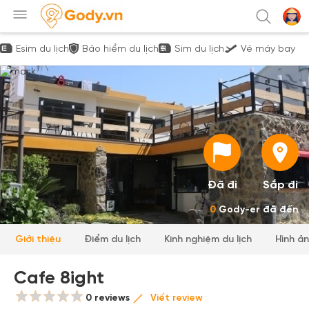
Esim du lịch
Bảo hiểm du lịch
Sim du lịch
Vé máy bay
Đã đi
Sắp đi
0
Gody-er đã đến
Giới thiệu
Điểm du lịch
Kinh nghiệm du lịch
Hình ả
Cafe 8ight
0 reviews
Viết review