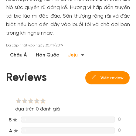
Nó sức quyến rũ đáng kể. Hương vị hấp dẫn truyền
tải bia lúa mì độc đáo. Sân thượng rộng rãi và đặc
biệt nếu bạn đến đây vào buổi tối và chờ đợi bạn
trong khi nghe nhạc.
Đã cập nhật vào ngày 30/11/2019
Tạo tài khoản nhanh - nhận nhiều ưu
Châu Á
Hàn Quốc
Jeju
đãi!
Tạo tài khoản để có thể
nhận ngay các ưu đãi
hấp dẫn
dành cho thành viên đến từ các đối tác của Gody.vn dành
Reviews
Viết review
cho cộng đồng.
Đăng ký
Hoặc đăng nhập bằng
Đăng nhập Facebook
dựa trên 0 đánh giá
Đăng nhập Google
0
5
0%
0
4
0%