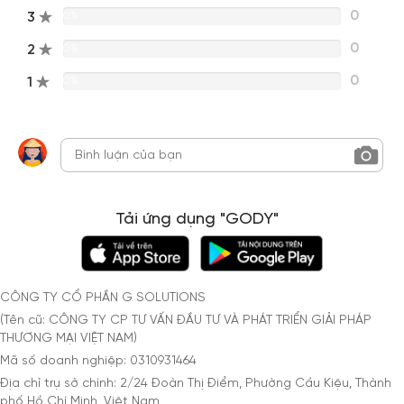
0
3
0%
0
2
0%
0
1
0%
Tải ứng dụng "GODY"
CÔNG TY CỔ PHẦN G SOLUTIONS
(Tên cũ: CÔNG TY CP TƯ VẤN ĐẦU TƯ VÀ PHÁT TRIỂN GIẢI PHÁP
THƯƠNG MẠI VIỆT NAM)
Mã số doanh nghiệp: 0310931464
Địa chỉ trụ sở chính: 2/24 Đoàn Thị Điểm, Phường Cầu Kiệu, Thành
phố Hồ Chí Minh, Việt Nam