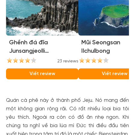
Ghềnh đá đĩa
Mũi Seongsan
Junsangjeolli
Ilchulbong
(Jusangjeolli Cliffs)
23 reviews
21
Viết review
Viết review
Quán cà phê này ở thành phố Jeju. Nó mang đến
một không gian rộng rãi. Có rất nhiều loại bia tôi
yêu thích. Ngoài ra còn có đồ ăn nhẹ ngon. Khi
chúng ta nghĩ về bia lúa mì Đức thì điều đầu tiên
xuất hiện trong tâm trí đó là một chiếc Biensteinfan.