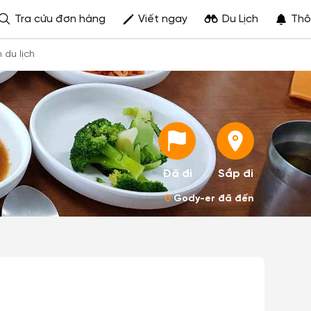
Tra cứu đơn hàng
Viết ngay
Du Lịch
Thô
h du lịch
Đã đi
Sắp đi
0
Gody-er đã đến