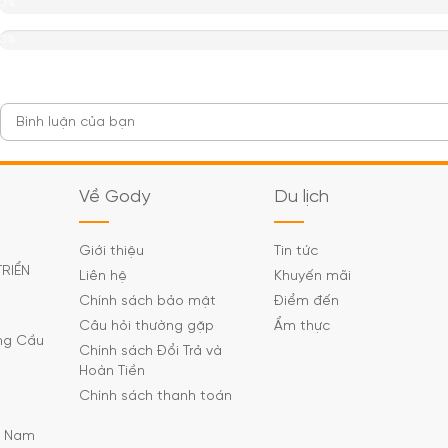
0%
0%
Về Gody
Du lịch
Giới thiệu
Tin tức
TRIỂN
Liên hệ
Khuyến mãi
Chính sách bảo mật
Điểm đến
Câu hỏi thường gặp
Ẩm thực
ờng Cầu
Chính sách Đổi Trả và
Hoàn Tiền
Chính sách thanh toán
C Nam