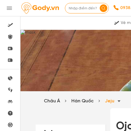
0938
Nhập điểm đến?
Vé m
Châu Á
Hàn Quốc
Jeju
Oj