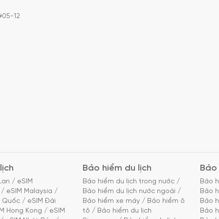
#05-12
lịch
Bảo hiểm du lịch
Bảo 
Lan
/
eSIM
Bảo hiểm du lịch trong nước
/
Bảo h
/
eSIM Malaysia
/
Bảo hiểm du lịch nước ngoài
/
Bảo h
g Quốc
/
eSIM Đài
Bảo hiểm xe máy
/
Bảo hiểm ô
Bảo h
IM Hong Kong
/
eSIM
tô
/
Bảo hiểm du lịch
Bảo h