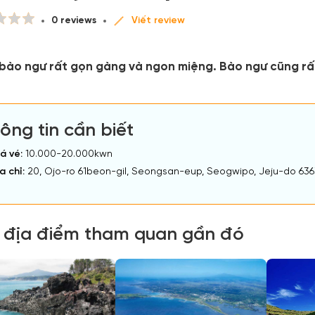
0 reviews
Viết review
bào ngư rất gọn gàng và ngon miệng. Bào ngư cũng rấ
ông tin cần biết
á vé:
10.000-20.000kwn
a chỉ:
20, Ojo-ro 61beon-gil, Seongsan-eup, Seogwipo, Jeju-do 63
 địa điểm tham quan gần đó