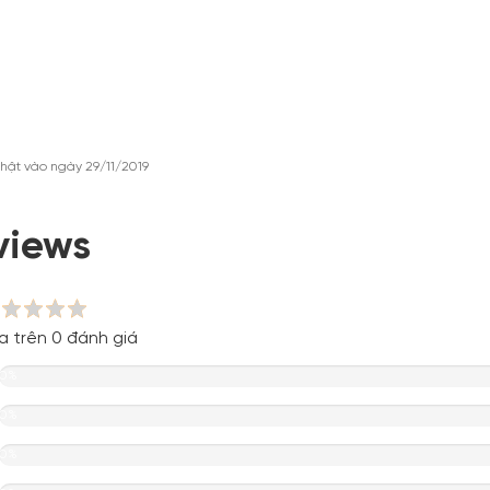
hật vào ngày 29/11/2019
views
a trên 0 đánh giá
0%
0%
0%