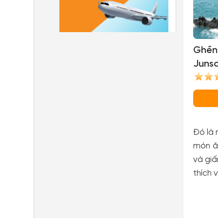
Ghền
Junsa
(Jusan
Đó là 
món ăn
và giấ
thích 