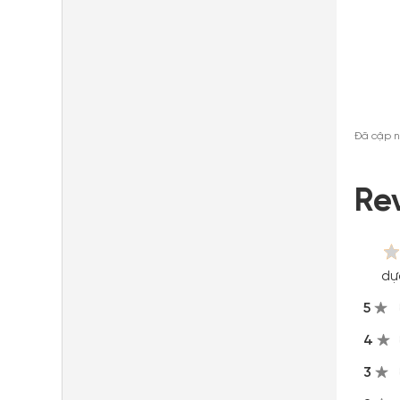
Đã cập n
Re
dự
5
4
3