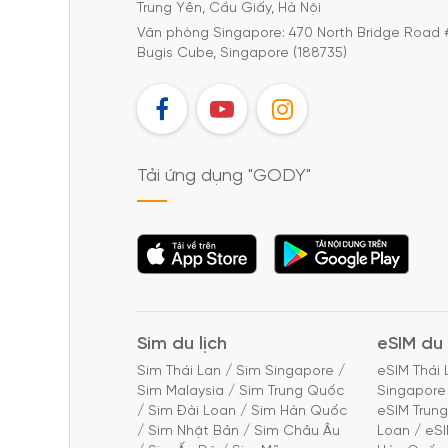
Trung Yên, Cầu Giấy, Hà Nội
Văn phòng Singapore: 470 North Bridge Road 
Bugis Cube, Singapore (188735)
FB
YT
IG
Tải ứng dụng "GODY"
Tải ứng dụng
Tải ứng dụng
"GODY"
"GODY"
Sim du lịch
eSIM du 
Sim Thái Lan
/
Sim Singapore
/
eSIM Thái 
Sim Malaysia
/
Sim Trung Quốc
Singapore
/
Sim Đài Loan
/
Sim Hàn Quốc
eSIM Trun
/
Sim Nhật Bản
/
Sim Châu Âu
Loan
/
eS