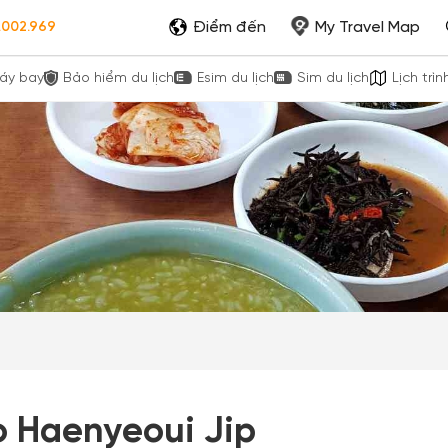
Điểm đến
My Travel Map
.002.969
áy bay
Bảo hiểm du lịch
Esim du lịch
Sim du lịch
Lịch trìn
o Haenyeoui Jip