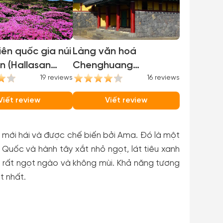
ên quốc gia núi
Làng văn hoá
n (Hallasan
Chenghuang
l Park)
19 reviews
(Chenghuang Folk
16 reviews
Village)
Viết review
Viết review
mới hái và được chế biến bởi Ama. Đó là một
 Quốc và hành tây xắt nhỏ ngọt, lát tiêu xanh
y rất ngọt ngào và không mùi. Khả năng tương
t nhất.