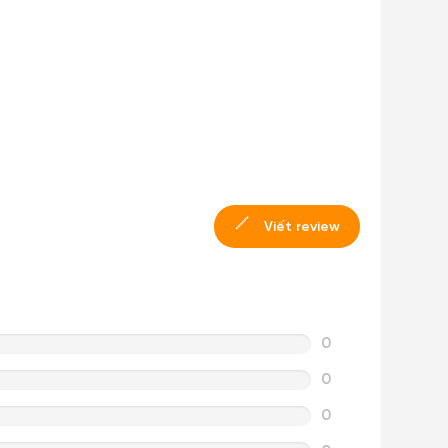
Viết review
0
0
0