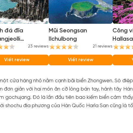
h đá đĩa
Mũi Seongsan
Công vi
ngjeolli
Ilchulbong
Hallasa
gjeolli Cliffs)
23 reviews
21 reviews
Nationa
Viết review
Viết review
một cửa hàng nhỏ nằm cạnh bãi biển Zhongwen. Sò điệp 
 đơn giản với hai món ăn cỡ lòng bàn tay, hành tây Hàn
m gochujang. Đó là lần đầu tiên bao kiếm biển cảm thấ
với shochu địa phương của Hàn Quốc Harla San cũng là tố