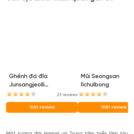
Ghềnh đá đĩa
Mũi Seongsan
Junsangjeolli
Ilchulbong
(Jusangjeolli Cliffs)
23 reviews
21
Viết review
Viết review
Một tượng đài Hamel và Trung tâm triển lãm tàu