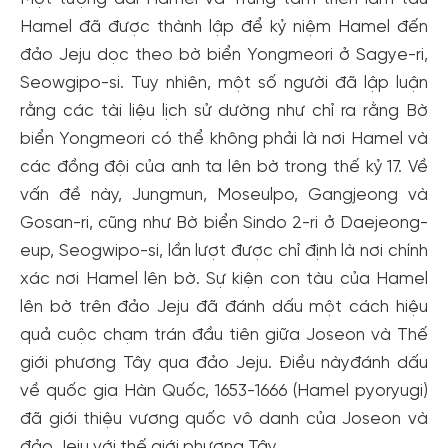
Hamel đã được thành lập để kỷ niệm Hamel đến
đảo Jeju dọc theo bờ biển Yongmeori ở Sagye-ri,
Seowgipo-si. Tuy nhiên, một số người đã lập luận
rằng các tài liệu lịch sử dường như chỉ ra rằng Bờ
biển Yongmeori có thể không phải là nơi Hamel và
các đồng đội của anh ta lên bờ trong thế kỷ 17. Về
vấn đề này, Jungmun, Moseulpo, Gangjeong và
Gosan-ri, cũng như Bờ biển Sindo 2-ri ở Daejeong-
eup, Seogwipo-si, lần lượt được chỉ định là nơi chính
xác nơi Hamel lên bờ. Sự kiện con tàu của Hamel
lên bờ trên đảo Jeju đã đánh dấu một cách hiệu
Tạo tài khoản nhanh - nhận nhiều ưu
quả cuộc chạm trán đầu tiên giữa Joseon và Thế
đãi!
giới phương Tây qua đảo Jeju. Điều nàyđánh dấu
Tạo tài khoản để có thể
nhận ngay các ưu đãi
hấp dẫn
về quốc gia Hàn Quốc, 1653-1666 (Hamel pyoryugi)
dành cho thành viên đến từ các đối tác của Gody.vn dành
đã giới thiệu vương quốc vô danh của Joseon và
cho cộng đồng.
đảo Jeju với thế giới phương Tây.