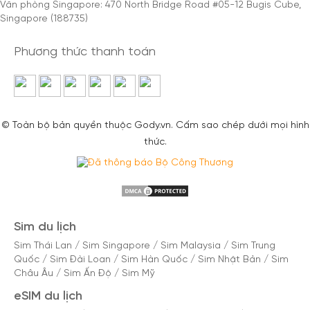
Văn phòng Singapore: 470 North Bridge Road #05-12 Bugis Cube,
Singapore (188735)
Phương thức thanh toán
© Toàn bộ bản quyền thuộc Gody.vn. Cấm sao chép dưới mọi hình
thức.
Sim du lịch
Sim Thái Lan
/
Sim Singapore
/
Sim Malaysia
/
Sim Trung
Quốc
/
Sim Đài Loan
/
Sim Hàn Quốc
/
Sim Nhật Bản
/
Sim
Châu Âu
/
Sim Ấn Độ
/
Sim Mỹ
eSIM du lịch