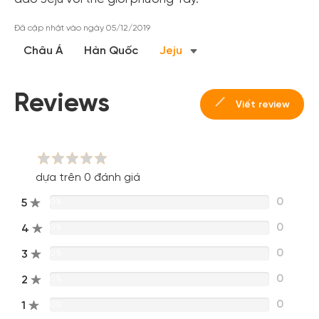
Đăng ký
Đã cập nhật vào ngày 05/12/2019
Hoặc đăng nhập bằng
Châu Á
Hàn Quốc
Jeju
Đăng nhập Facebook
Đăng nhập Google
Reviews
Viết review
dựa trên 0 đánh giá
0
5
0%
0
4
0%
0
3
0%
0
2
0%
0
1
0%