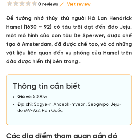
0 reviews
Viết review
Để tưởng nhớ thủy thủ người Hà Lan Hendrick
Hamel (1630 ~ 92) có tàu trôi dạt đến đảo Jeju,
một mô hình của con tàu De Sperwer, được chế
tạo ở Amsterdam, đã được chế tạo, và có những
vật liệu liên quan đến vụ phóng của Hamel trên
đảo được hiển thị bên trong .
Thông tin cần biết
Giá vé:
5000w
Địa chỉ:
Sagye-ri, Andeok-myeon, Seogwipo, Jeju-
do 699-922, Hàn Quốc
Các địa điểm tham quan gần đó