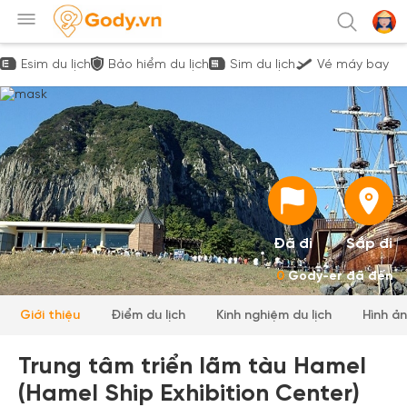
Esim du lịch
Bảo hiểm du lịch
Sim du lịch
Vé máy bay
Đã đi
Sắp đi
0
Gody-er đã đến
Giới thiệu
Điểm du lịch
Kinh nghiệm du lịch
Hình ả
Trung tâm triển lãm tàu Hamel
(Hamel Ship Exhibition Center)