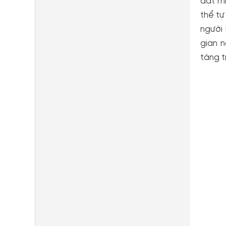
đặt mì
thể tự
người
gian 
tàng t