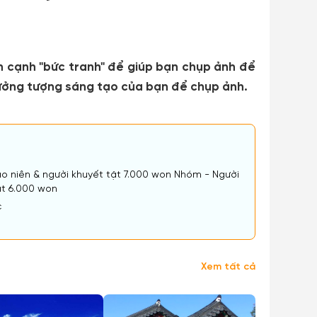
n cạnh "bức tranh" để giúp bạn chụp ảnh để
í tưởng tượng sáng tạo của bạn để chụp ảnh.
o niên & người khuyết tật 7.000 won Nhóm - Người
ật 6.000 won
c
Xem tất cả