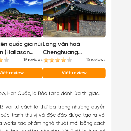
ên quốc gia núi
Làng văn hoá
n (Hallasan
Chenghuang
l Park)
19 reviews
(Chenghuang Folk
16 reviews
Village)
Viết review
Viết review
ẹp, Hàn Quốc, là Bảo tàng đánh lừa thị giác.
3 với tư cách là thứ ba trong nhượng quyền
ức tranh thú vị và độc đáo được tạo ra với
 ra works tác phẩm nghệ thuật mới bằng cách