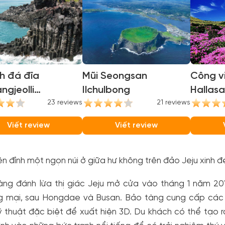
h đá đĩa
Mũi Seongsan
Công vi
ngjeolli
Ilchulbong
Hallasa
gjeolli Cliffs)
23 reviews
21 reviews
Nationa
Viết review
Viết review
ên đỉnh một ngọn núi ở giữa hư không trên đảo Jeju xinh đ
àng đánh lừa thị giác Jeju mở cửa vào tháng 1 năm 201
g mại, sau Hongdae và Busan. Bảo tàng cung cấp các b
ỹ thuật đặc biệt để xuất hiện 3D. Du khách có thể tạo