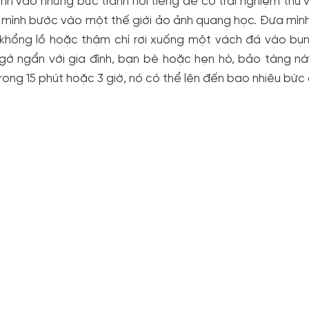
nh vào những bức tranh nổi tiếng để có trải nghiệm thú v
 mình bước vào một thế giới ảo ảnh quang học. Đưa mình
 khổng lồ hoặc thậm chí rơi xuống một vách đá vào bụn
ngớ ngẩn với gia đình, bạn bè hoặc hẹn hò, bảo tàng n
rong 15 phút hoặc 3 giờ, nó có thể lên đến bao nhiêu bứ