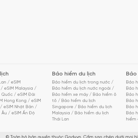
lịch
Bảo hiểm du lịch
Bảo 
Lan
/
eSIM
Bảo hiểm du lịch trong nước
/
Bảo h
/
eSIM Malaysia
/
Bảo hiểm du lịch nước ngoài
/
Bảo h
g Quốc
/
eSIM Đài
Bảo hiểm xe máy
/
Bảo hiểm ô
Bảo h
IM Hong Kong
/
eSIM
tô
/
Bảo hiểm du lịch
Bảo h
/
eSIM Nhật Bản
/
Singapore
/
Bảo hiểm du lịch
Bảo h
 Âu
/
eSIM Ấn Độ
Malaysia
/
Bảo hiểm du lịch
Bảo h
Thái Lan
hiểm 
© Toàn bộ bản quyền thuộc Gody.vn. Cấm sao chép dưới mọi hì