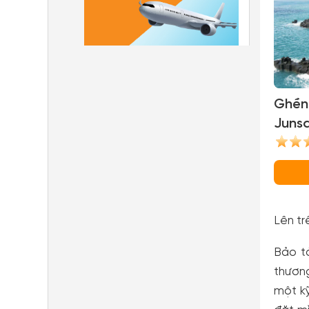
Ghền
Junsa
(Jusan
Lên tr
Bảo t
thươn
một k