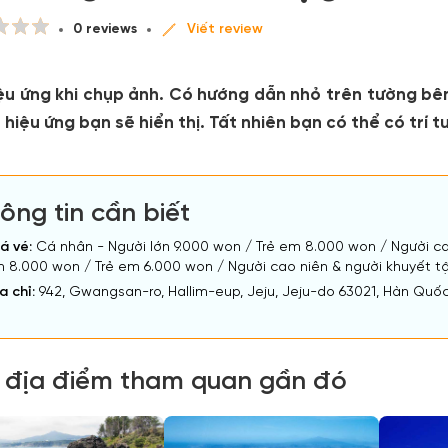
0 reviews
Viết review
iệu ứng khi chụp ảnh. Có hướng dẫn nhỏ trên tường bê
 hiệu ứng bạn sẽ hiển thị. Tất nhiên bạn có thể có tr
ông tin cần biết
á vé:
Cá nhân - Người lớn 9.000 won / Trẻ em 8.000 won / Người ca
n 8.000 won / Trẻ em 6.000 won / Người cao niên & người khuyết t
a chỉ:
942, Gwangsan-ro, Hallim-eup, Jeju, Jeju-do 63021, Hàn Quố
 địa điểm tham quan gần đó