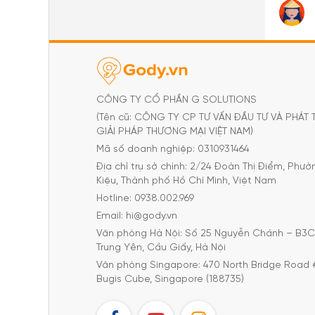
CÔNG TY CỔ PHẦN G SOLUTIONS
(Tên cũ: CÔNG TY CP TƯ VẤN ĐẦU TƯ VÀ PHÁT 
GIẢI PHÁP THƯƠNG MẠI VIỆT NAM)
Mã số doanh nghiệp: 0310931464
Địa chỉ trụ sở chính: 2/24 Đoàn Thị Điểm, Phư
Kiệu, Thành phố Hồ Chí Minh, Việt Nam
Hotline: 0938.002.969
Email: hi@gody.vn
Văn phòng Hà Nội: Số 25 Nguyễn Chánh – B3
Trung Yên, Cầu Giấy, Hà Nội
Văn phòng Singapore: 470 North Bridge Road 
Bugis Cube, Singapore (188735)