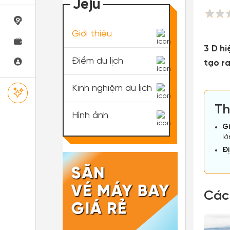
Jeju
Giới thiệu
3 D h
Điểm du lịch
tạo ra
Kinh nghiệm du lịch
Th
Hình ảnh
Gi
lớ
Đị
Các