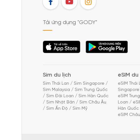
FB
YT
IG
Tải ứng dụng "GODY"
Tải ứng dụng
Tải ứng dụng
"GODY"
"GODY"
Sim du lịch
eSIM du 
Sim Thái Lan
/
Sim Singapore
/
eSIM Thái 
Sim Malaysia
/
Sim Trung Quốc
Singapore
/
Sim Đài Loan
/
Sim Hàn Quốc
eSIM Trun
/
Sim Nhật Bản
/
Sim Châu Âu
Loan
/
eS
/
Sim Ấn Độ
/
Sim Mỹ
Hàn Quốc
eSIM Châu