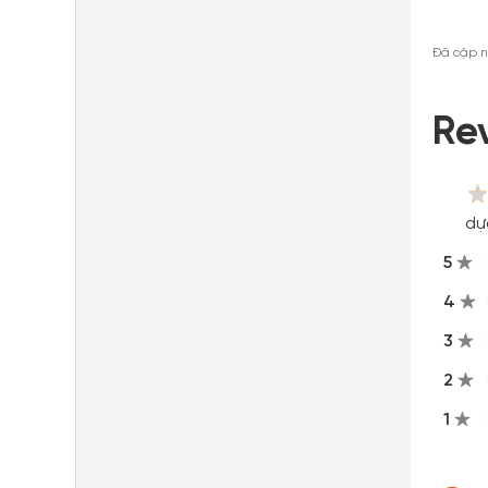
Đã cập n
Re
dự
5
4
3
2
1