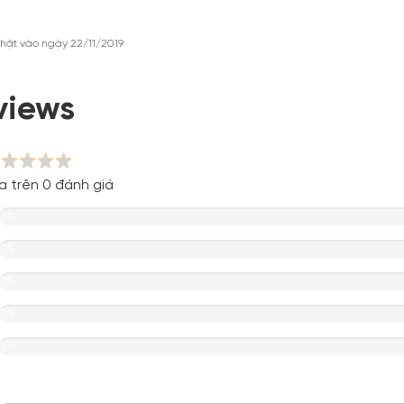
hật vào ngày 22/11/2019
views
a trên 0 đánh giá
0%
0%
0%
0%
0%