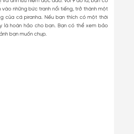
ị và ảnh lưu niệm độc đáo. Với 9 đô la, bạn có
 vào những bức tranh nổi tiếng, trở thành một
g của cá piranha. Nếu bạn thích có một thời
ày là hoàn hảo cho bạn. Bạn có thể xem bảo
c ảnh bạn muốn chụp.