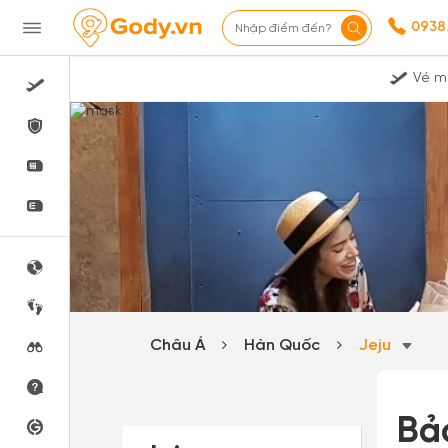
0938
Nhập điểm đến?
Vé m
Châu Á
Hàn Quốc
Jeju
Bả