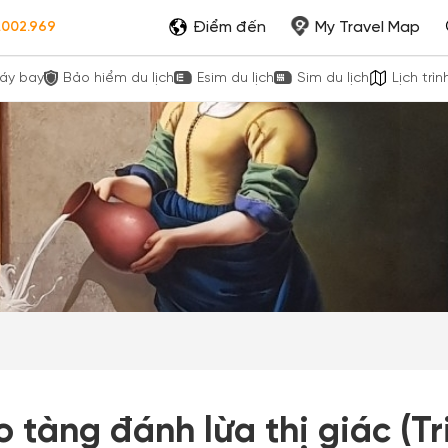
Điểm đến
My Travel Map
.002.969
áy bay
Bảo hiểm du lịch
Esim du lịch
Sim du lịch
Lịch trìn
o tàng đánh lừa thị giác (