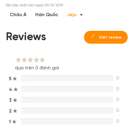
Đăng ký
Đã cập nhật vào ngày 05/12/2019
Hoặc đăng nhập bằng
Châu Á
Hàn Quốc
Jeju
Đăng nhập Facebook
Đăng nhập Google
Reviews
Viết review
dựa trên 0 đánh giá
0
5
0%
0
4
0%
0
3
0%
0
2
0%
0
1
0%