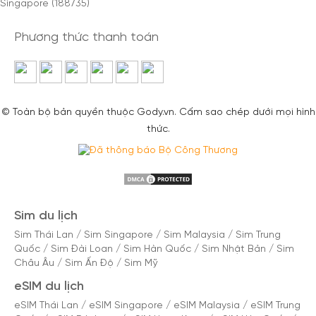
Singapore (188735)
Phương thức thanh toán
© Toàn bộ bản quyền thuộc Gody.vn. Cấm sao chép dưới mọi hình
thức.
Sim du lịch
Sim Thái Lan
/
Sim Singapore
/
Sim Malaysia
/
Sim Trung
Quốc
/
Sim Đài Loan
/
Sim Hàn Quốc
/
Sim Nhật Bản
/
Sim
Châu Âu
/
Sim Ấn Độ
/
Sim Mỹ
eSIM du lịch
eSIM Thái Lan
/
eSIM Singapore
/
eSIM Malaysia
/
eSIM Trung