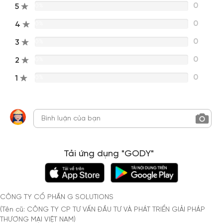
0
5
0%
0
4
0%
0
3
0%
0
2
0%
0
1
0%
Tải ứng dụng "GODY"
CÔNG TY CỔ PHẦN G SOLUTIONS
(Tên cũ: CÔNG TY CP TƯ VẤN ĐẦU TƯ VÀ PHÁT TRIỂN GIẢI PHÁP
THƯƠNG MẠI VIỆT NAM)