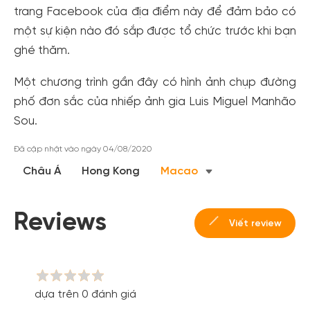
trang Facebook của địa điểm này để đảm bảo có
một sự kiện nào đó sắp được tổ chức trước khi bạn
ghé thăm.
Một chương trình gần đây có hình ảnh chụp đường
phố đơn sắc của nhiếp ảnh gia Luis Miguel Manhão
Sou.
Tạo tài khoản nhanh - nhận nhiều ưu
Đã cập nhật vào ngày 04/08/2020
đãi!
Châu Á
Hong Kong
Macao
Tạo tài khoản để có thể
nhận ngay các ưu đãi
hấp dẫn
dành cho thành viên đến từ các đối tác của Gody.vn dành
cho cộng đồng.
Reviews
Viết review
Đăng ký
Hoặc đăng nhập bằng
Đăng nhập Facebook
Đăng nhập Google
dựa trên 0 đánh giá