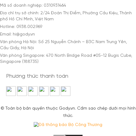
Mã số doanh nghiệp: 0310931464
Địa chỉ trụ sở chính: 2/24 Đoàn Thị Điểm, Phường Cầu Kiệu, Thành
phố Hồ Chí Minh, Việt Nam
Hotline: 0938.002.969
Email: hi@gody.vn
Văn phòng Hà Nội: Số 25 Nguyễn Chánh – B3C Nam Trung Yên,
Cầu Giấy, Hà Nội
Văn phòng Singapore: 470 North Bridge Road #05-12 Bugis Cube,
Singapore (188735)
Phương thức thanh toán
© Toàn bộ bản quyền thuộc Gody.vn. Cấm sao chép dưới mọi hình
thức.