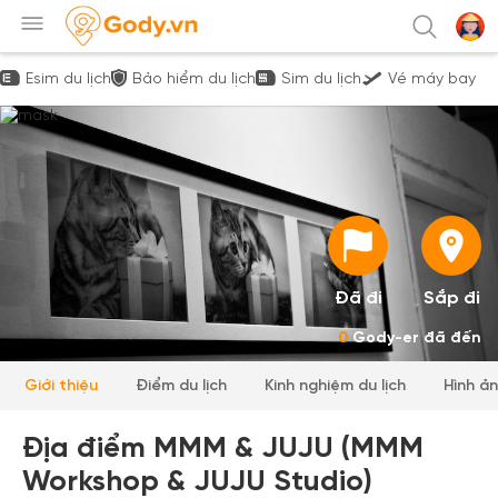
Esim du lịch
Bảo hiểm du lịch
Sim du lịch
Vé máy bay
Đã đi
Sắp đi
0
Gody-er đã đến
Giới thiệu
Điểm du lịch
Kinh nghiệm du lịch
Hình ả
Địa điểm MMM & JUJU (MMM
Workshop & JUJU Studio)