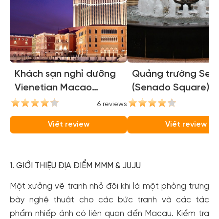
Khách sạn nghỉ dưỡng
Quảng trường Sen
Vienetian Macao
(Senado Square)
(Vienetian Macao
6 reviews
6
resort hotel)
Viết review
Viết review
1. GIỚI THIỆU ĐỊA ĐIỂM MMM & JUJU
Một xưởng vẽ tranh nhỏ đôi khi là một phòng trưng
bày nghệ thuật cho các bức tranh và các tác
phẩm nhiếp ảnh có liên quan đến Macau. Kiểm tra