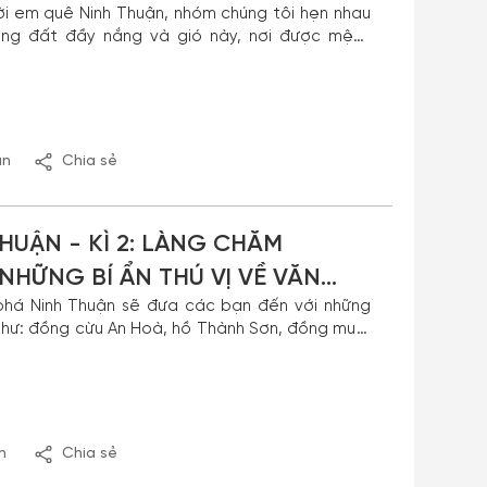
ời em quê Ninh Thuận, nhóm chúng tôi hẹn nhau
ng đất đầy nắng và gió này, nơi được mệnh
 cả nước. Tuy nhiên mọi việc lại không như mình
nào yêu thích Ninh Thuận thì đón xem chuyến
kì 1 bắt đầu.
ận
Chia sẻ
HUẬN - KÌ 2: LÀNG CHĂM
HỮNG BÍ ẨN THÚ VỊ VỀ VĂN
 phá Ninh Thuận sẽ đưa các bạn đến với những
như: đồng cừu An Hoà, hồ Thành Sơn, đồng muối
với Vinh vẫn là những trải nghiệm tại làng Chăm
ó việc được ghé thăm nghĩa trang của người
n
Chia sẻ