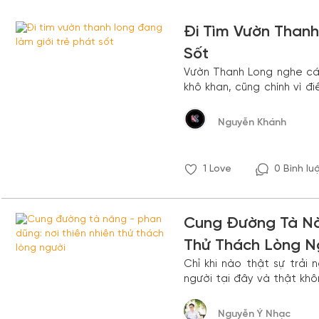
Đi Tìm Vườn Thanh
Sốt
Vườn Thanh Long nghe cái
khô khan, cũng chính vì đ
ảo” hoàn toàn mới lạ.
Nguyễn Khánh
1
Love
0 Bình lu
Cung Đường Tà Năn
Thử Thách Lòng N
Chỉ khi nào thật sự trải
người tại đây và thật khô
hạn bản thân, hãy một lầ
Dũng”.
Nguyễn Ý Nhạc