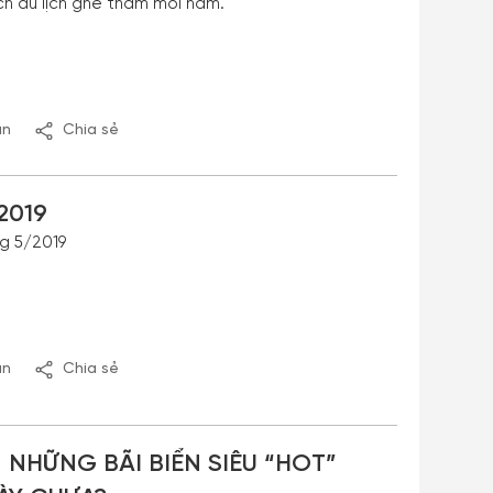
ch du lịch ghé thăm mỗi năm.
ận
Chia sẻ
2019
g 5/2019
ận
Chia sẻ
 NHỮNG BÃI BIỂN SIÊU “HOT”