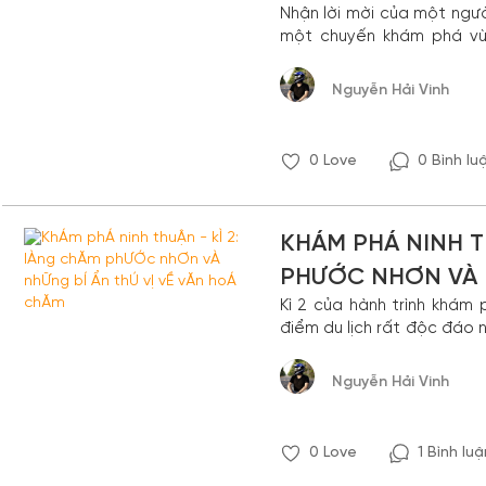
Nhận lời mời của một ngư
một chuyến khám phá vù
danh là vùng khô hạn nhất
tưởng tượng..hehe. Bạn 
Nguyễn Hải Vinh
khám phá của tụi mình nhé, 
0
Love
0 Bình lu
KHÁM PHÁ NINH T
PHƯỚC NHƠN VÀ N
Kì 2 của hành trình khám
HOÁ CHĂM
điểm du lịch rất độc đáo 
Vua...nhưng ấn tượng nhất 
Phước nhơn, trong đó c
Nguyễn Hải Vinh
Chăm Bà Ni nơi đây.
0
Love
1 Bình luậ