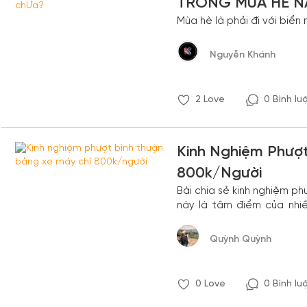
TRONG MÙA HÈ N
Mùa hè là phải đi với biển
Nguyễn Khánh
2
Love
0 Bình lu
Kinh Nghiệm Phượt
800k/người
Bài chia sẻ kinh nghiệm p
này là tâm điểm của nhi
giúp các bạn tiết kiệm ch
nghiệm thú vị trên cung đ
Quỳnh Quỳnh
0
Love
0 Bình lu