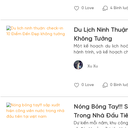
0
Love
4 Bình lu
Du Lịch Ninh Thuậ
Không Tưởng
Một kế hoạch du lịch ho
hành trình, và kế hoạch c
điểm ăn uống, chơi gì thì
các bạn luôn quan tâm.
Xu Xu
0
Love
0 Bình lu
Nóng Bỏng Tay!!! 
Trong Nhà Đầu Tiê
Dự kiến mỗi năm, khu công