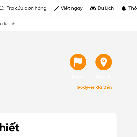
Tra cứu đơn hàng
Viết ngay
Du Lịch
Thô
h du lịch
Đã đi
Sắp đi
Gody-er đã đến
hiết