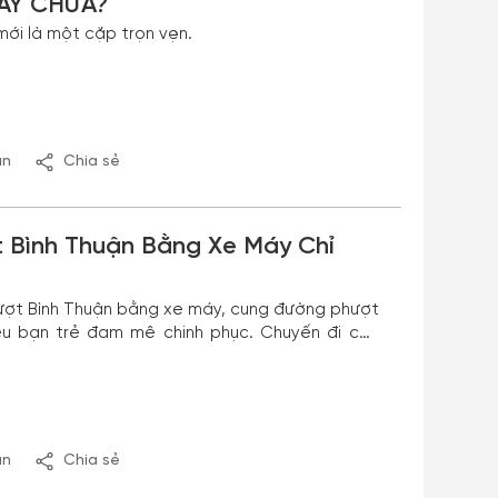
ÀY CHƯA?
 mới là một cặp trọn vẹn.
ận
Chia sẻ
 Bình Thuận Bằng Xe Máy Chỉ
hượt Bình Thuận bằng xe máy, cung đường phượt
ều bạn trẻ đam mê chinh phục. Chuyến đi còn
i phí, với chỉ 800k/người bạn sẽ có những trải
ường này.
ận
Chia sẻ