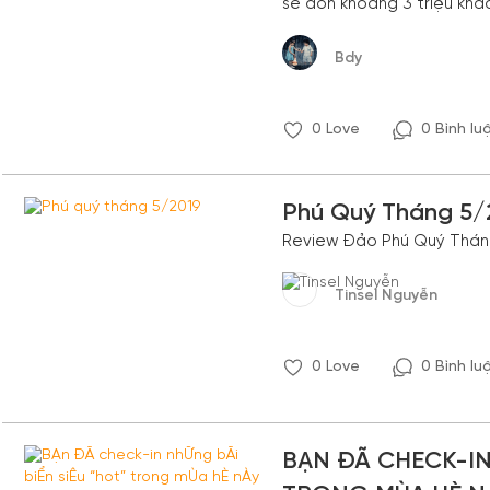
sẽ đón khoảng 3 triệu khá
Bdy
0
Love
0 Bình lu
Phú Quý Tháng 5/
Review Đảo Phú Quý Thán
Tinsel Nguyễn
0
Love
0 Bình lu
BẠN ĐÃ CHECK-IN