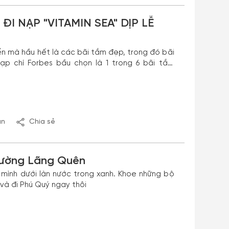
I NẠP "VITAMIN SEA" DỊP LỄ
iển mà hầu hết là các bãi tắm đẹp, trong đó bãi
p chí Forbes bầu chọn là 1 trong 6 bãi tắm
iệt Nam cũng là 1 trong 12 quốc gia có các vịnh
Hạ Long, Vịnh Nha Trang.
ận
Chia sẻ
Đường Lãng Quên
mình dưới làn nước trong xanh. Khoe những bộ
 và đi Phú Quý ngay thôi