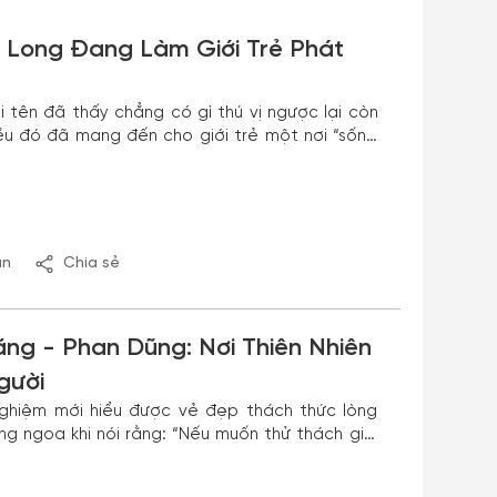
 Long Đang Làm Giới Trẻ Phát
 tên đã thấy chẳng có gì thú vị ngược lại còn
iều đó đã mang đến cho giới trẻ một nơi “sống
ận
Chia sẻ
g - Phan Dũng: Nơi Thiên Nhiên
gười
 nghiệm mới hiểu được vẻ đẹp thách thức lòng
ng ngoa khi nói rằng: “Nếu muốn thử thách giới
n trải nghiệm trên cung đường Tà Năng - Phan