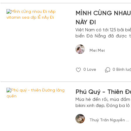
MÌNH CÙNG NHAU Đ
NÀY ĐI
Việt Nam có tới 125 bãi b
biển Đà Nẵng đã được tạ
quyến rũ nhất hành tinh. V
đẹp nhất thế giới là Vịnh 
Mei Mei
0
Love
0 Bình lu
Phú Quý - Thiên 
Mùa hè đến rồi, mùa đắm 
bikini xinh đẹp. Đóng ba lô
Thuỳ Trần Nguyễn Đan