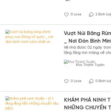
0
Love
2 Bình lu
Vượt Núi Băng Rừ
_ Nơi Đón Bình Mi
Về nhà được 02 ngày tron
lâng lâng mơ màng về chu
thăng hoa khi bản thân vư
chinh phục mọi địa hình v
Kha Thanh Tuyền
điểm cực Đông thiêng liên
0
Love
0 Bình lu
KHÁM PHÁ NINH T
NHỮNG CHUYẾN T