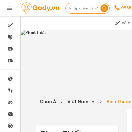
0938
Nhập điểm đến?
Vé m
Châu Á
Việt Nam
Bình Thuậ