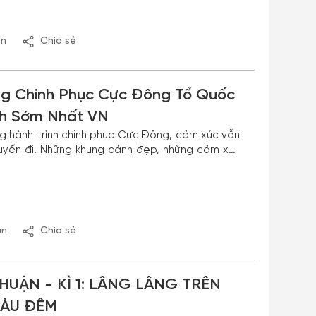
ận
Chia sẻ
ng Chinh Phục Cực Đông Tổ Quốc
nh Sớm Nhất VN
g hành trình chinh phục Cực Đông, cảm xúc vẫn
yến đi. Những khung cảnh đẹp, những cảm xúc
ợt qua nỗi sợ hãi, mệt mỏi, cố gắng hết sức để
ới những cung bậc cảm xúc khác nhau để đến với
g của Tổ quốc.
ận
Chia sẻ
HUẬN - KÌ 1: LÂNG LÂNG TRÊN
ÀU ĐÊM