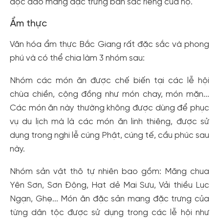
độc đáo mang đặc trưng bản sắc riêng của họ.
Ẩm thực
Văn hóa ẩm thực Bắc Giang rất đặc sắc và phong
phú và có thể chia làm 3 nhóm sau:
Nhóm các món ăn được chế biến tại các lễ hội
chùa chiền, cộng đồng như món chay, món mặn...
Các món ăn này thường không được dùng để phục
vụ du lịch mà là các món ăn linh thiêng, được sử
dụng trong nghi lễ cúng Phật, cúng tế, cầu phúc sau
này.
Nhóm sản vật thô tự nhiên bao gồm: Măng chua
Yên Sơn, Sơn Động, Hạt dẻ Mai Sưu, Vải thiều Lục
Ngạn, Ghẹ... Món ăn đặc sản mang đặc trưng của
từng dân tộc được sử dụng trong các lễ hội như