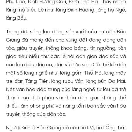
Phù Lão, Đình Hương Cau, Đình Thổ Hà... hay nhóm
lăng mộ triều Lê như: lăng Đinh Hương, lăng họ Ngô,
lăng Bầu.
Trong đời sống lao động sản xuất của cư dân Bắc
Giang đã mang đến cho vùng đất đang dạng dân
tộc, giàu truyền thống khoa bảng, tín ngưỡng, tôn
giáo tiêu biểu như các lễ hội dân gian đặc sắc và
các làn điệu dân ca, dân vũ đặc sắc. Có thể kể đến
một số làng nghề như: làng gốm Thổ Hà, làng mây
tre đan Tăng Tiến, làng rượu Vân, làng bún Đa Mai.
Nét văn hóa đặc trưng của làng nghề từ lâu đã trở
thành một bộ phận văn hóa dân gian không thể
thiếu, làm phong phú và nâng tầm bản sắc văn hóa
truyền thống của dân tộc.
Người Kinh ở Bắc Giang có câu hát Ví, hát Ống, hát