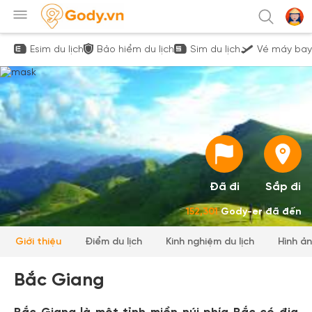
Esim du lịch
Bảo hiểm du lịch
Sim du lịch
Vé máy bay
Đã đi
Sắp đi
152,301
Gody-er đã đến
Giới thiệu
Điểm du lịch
Kinh nghiệm du lịch
Hình ả
Bắc Giang