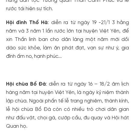
hùng dân tộc Tướng quân Thân Cảnh Phúc và lễ
rước tái hiện sự tích.
Hội đình Thổ Hà
: diễn ra từ ngày 19 -21/1 3 hằng
năm và 3 năm 1 lần rước lớn tại huyện Việt Yên, để
xin Thần linh ban cho dân làng một năm mới dồi
dào sức khỏe, làm ăn phát đạt, vạn sự như ý, gia
đình ấm no, hạnh phúc...
Hội chùa Bổ Đà
: diễn ra từ ngày 16 – 18/2 âm lịch
hàng năm tại huyện Việt Yên, là ngày kỷ niệm thành
lập chùa. Ngoài phần tế lễ trang nghiêm, thành kính,
lễ hội chùa Bổ Đà còn có nhiều trò chơi dân gian
như đấu vật, chọi gà, cướp cầu, đu quay và Hội hát
Quan họ.