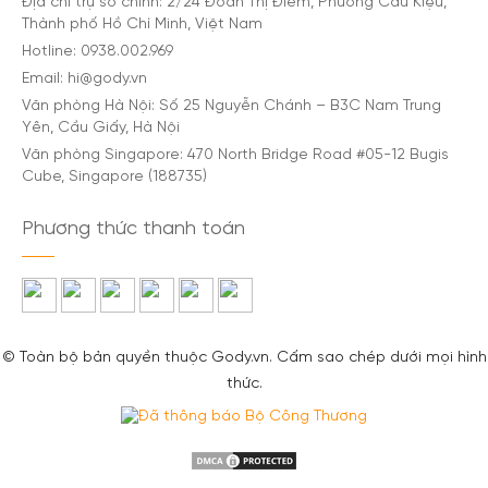
Địa chỉ trụ sở chính: 2/24 Đoàn Thị Điểm, Phường Cầu Kiệu,
Thành phố Hồ Chí Minh, Việt Nam
Hotline: 0938.002.969
Email: hi@gody.vn
Văn phòng Hà Nội: Số 25 Nguyễn Chánh – B3C Nam Trung
Yên, Cầu Giấy, Hà Nội
Văn phòng Singapore: 470 North Bridge Road #05-12 Bugis
Cube, Singapore (188735)
Phương thức thanh toán
© Toàn bộ bản quyền thuộc Gody.vn. Cấm sao chép dưới mọi hình
thức.