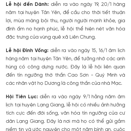
Lễ hội đền Dành:
diễn ra vào ngày 19, 20/1 hàng
năm tại huyện Tân Yên, để cầu cho thời tiết thuận
lợi, mùa màng bội thu, người người mạnh khỏe, gia
đình ấm no hạnh phúc, lễ hội thể hiện nét văn hóa
đặc trưng của vùng quê xã Liên Chung.
Lễ hội Đình Vồng:
diễn ra vào ngày 15, 16/1 âm lịch
hàng năm tại huyện Tân Yên, để tưởng nhớ các anh
hùng có công dựng nước. Đây là lễ hội liên quan
đến tín ngưỡng thờ thần Cao Sơn - Quý Minh và
các nhân vật họ Dương là công thần của nhà Mạc.
Hội Tiên Lục:
diễn ra vào ngày 9/1 hằng năm âm
lịch tại huyện Lạng Giang, lễ hội có nhiều ảnh hưởng
tích cực đến đời sống, văn hóa tín ngưỡng của cư
dân Lạng Giang. Đây là nơi mà họ có thể gửi gắm
niềm tin và ước nguyện cho một năm bình an, cuộc