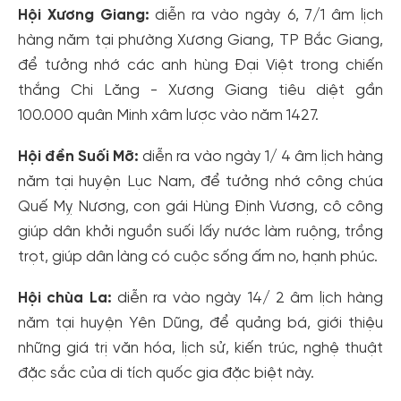
Hội Xương Giang:
diễn ra vào ngày 6, 7/1 âm lịch
hàng năm tại phường Xương Giang, TP Bắc Giang,
để tưởng nhớ các anh hùng Đại Việt trong chiến
thắng Chi Lăng - Xương Giang tiêu diệt gần
100.000 quân Minh xâm lược vào năm 1427.
Hội đền Suối Mỡ:
diễn ra vào ngày 1/ 4 âm lịch hàng
năm tại huyện Lục Nam, để tưởng nhớ công chúa
Quế Mỵ Nương, con gái Hùng Định Vương, cô công
giúp dân khởi nguồn suối lấy nước làm ruộng, trồng
trọt, giúp dân làng có cuộc sống ấm no, hạnh phúc.
Hội chùa La:
diễn ra vào ngày 14/ 2 âm lịch hàng
năm tại huyện Yên Dũng, để quảng bá, giới thiệu
những giá trị văn hóa, lịch sử, kiến ​​trúc, nghệ thuật
đặc sắc của di tích quốc gia đặc biệt này.