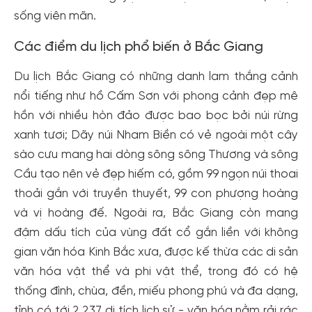
sống viên mãn.
Các điểm du lịch phổ biến ở Bắc Giang
Du lịch Bắc Giang có những danh lam thắng cảnh
nổi tiếng như hồ Cấm Sơn với phong cảnh đẹp mê
hồn với nhiều hòn đảo được bao bọc bởi núi rừng
xanh tươi; Dãy núi Nham Biền có vẻ ngoài một cây
sào cưu mang hai dòng sông sông Thương và sông
Cầu tạo nên vẻ đẹp hiếm có, gồm 99 ngọn núi thoai
thoải gắn với truyền thuyết, 99 con phượng hoàng
và vị hoàng đế. Ngoài ra, Bắc Giang còn mang
đậm dấu tích của vùng đất cổ gắn liền với không
gian văn hóa Kinh Bắc xưa, được kế thừa các di sản
văn hóa vật thể và phi vật thể, trong đó có hệ
thống đình, chùa, đền, miếu phong phú và đa dạng,
tỉnh có tới 2.237 di tích lịch sử - văn hóa nằm rải rác