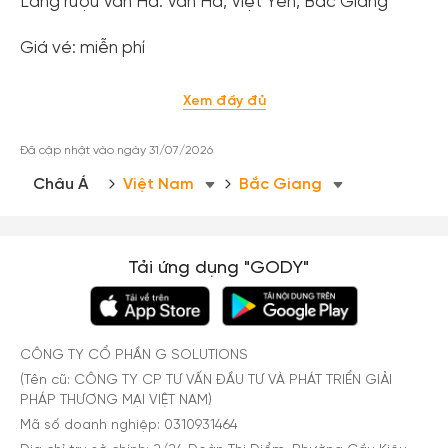
Làng rượu Vân Hà: Vân Hà, Việt Yên, Bắc Giang
Giá vé: miễn phí
Xem đầy đủ
Đã cập nhật vào ngày 31/07/2026
Châu Á
Việt Nam
Bắc Giang
Tải ứng dụng "GODY"
CÔNG TY CỔ PHẦN G SOLUTIONS
(Tên cũ: CÔNG TY CP TƯ VẤN ĐẦU TƯ VÀ PHÁT TRIỂN GIẢI
PHÁP THƯƠNG MẠI VIỆT NAM)
Mã số doanh nghiệp: 0310931464