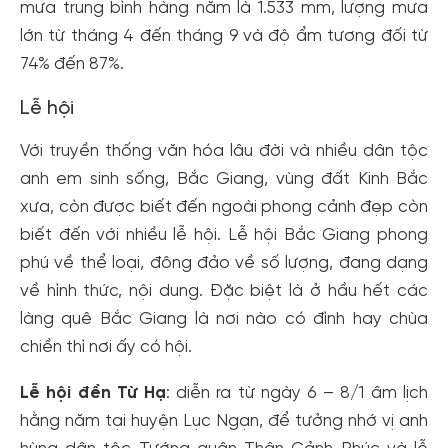
mưa trung bình hàng năm là 1.533 mm, lượng mưa
lớn từ tháng 4 đến tháng 9 và độ ẩm tương đối từ
74% đến 87%.
Lễ hội
Với truyền thống văn hóa lâu đời và nhiều dân tộc
anh em sinh sống, Bắc Giang, vùng đất Kinh Bắc
xưa, còn được biết đến ngoài phong cảnh đẹp còn
biết đến với nhiều lễ hội. Lễ hội Bắc Giang phong
phú về thể loại, đông đảo về số lượng, đang dạng
về hình thức, nội dung. Đặc biệt là ở hầu hết các
làng quê Bắc Giang là nơi nào có đình hay chùa
chiền thì nơi ấy có hội.
Lễ hội đền Từ Hạ
: diễn ra từ ngày 6 – 8/1 âm lịch
hằng năm tại huyện Lục Ngạn, để tưởng nhớ vị anh