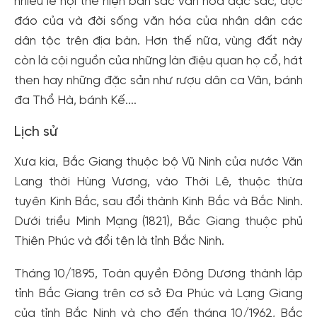
nhiều lễ hội thể hiện bản sắc văn hóa đặc sắc, độc
đáo của và đời sống văn hóa của nhân dân các
dân tộc trên địa bàn. Hơn thế nữa, vùng đất này
còn là cội nguồn của những làn điệu quan họ cổ, hát
then hay những đặc sản như rượu dân ca Vân, bánh
đa Thổ Hà, bánh Kế....
Lịch sử
Xưa kia, Bắc Giang thuộc bộ Vũ Ninh của nước Văn
Lang thời Hùng Vương, vào Thời Lê, thuộc thừa
tuyên Kinh Bắc, sau đổi thành Kinh Bắc và Bắc Ninh.
Dưới triều Minh Mạng (1821), Bắc Giang thuộc phủ
Thiên Phúc và đổi tên là tỉnh Bắc Ninh.
Tháng 10/1895, Toàn quyền Đông Dương thành lập
tỉnh Bắc Giang trên cơ sở Đa Phúc và Lạng Giang
của tỉnh Bắc Ninh và cho đến tháng 10/1962, Bắc