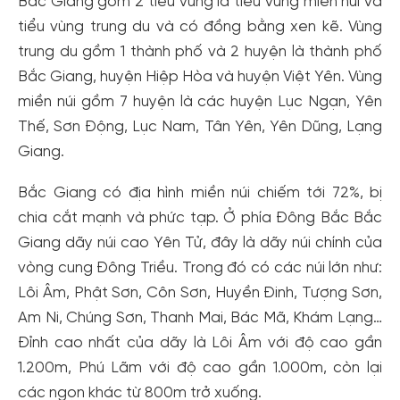
Bắc Giang gồm 2 tiểu vùng là tiểu vùng miền núi và
tiểu vùng trung du và có đồng bằng xen kẽ. Vùng
trung du gồm 1 thành phố và 2 huyện là thành phố
Bắc Giang, huyện Hiệp Hòa và huyện Việt Yên. Vùng
miền núi gồm 7 huyện là các huyện Lục Ngạn, Yên
Thế, Sơn Động, Lục Nam, Tân Yên, Yên Dũng, Lạng
Giang.
Bắc Giang có địa hình miền núi chiếm tới 72%, bị
chia cắt mạnh và phức tạp. Ở phía Đông Bắc Bắc
Giang dãy núi cao Yên Tử, đây là dãy núi chính của
vòng cung Đông Triều. Trong đó có các núi lớn như:
Lôi Âm, Phật Sơn, Côn Sơn, Huyền Đinh, Tượng Sơn,
Am Ni, Chúng Sơn, Thanh Mai, Bác Mã, Khám Lạng…
Đỉnh cao nhất của dãy là Lôi Âm với độ cao gần
1.200m, Phú Lãm với độ cao gần 1.000m, còn lại
các ngọn khác từ 800m trở xuống.