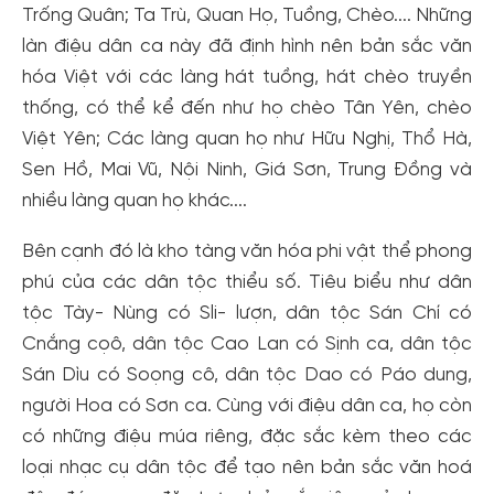
Trống Quân; Ta Trù, Quan Họ, Tuồng, Chèo.... Những
làn điệu dân ca này đã định hình nên bản sắc văn
hóa Việt với các làng hát tuồng, hát chèo truyền
thống, có thể kể đến như họ chèo Tân Yên, chèo
Việt Yên; Các làng quan họ như Hữu Nghị, Thổ Hà,
Sen Hồ, Mai Vũ, Nội Ninh, Giá Sơn, Trung Đồng và
nhiều làng quan họ khác....
Bên cạnh đó là kho tàng văn hóa phi vật thể phong
phú của các dân tộc thiểu số. Tiêu biểu như dân
tộc Tày- Nùng có Sli- lượn, dân tộc Sán Chí có
Cnắng cọô, dân tộc Cao Lan có Sịnh ca, dân tộc
Sán Dìu có Soọng cô, dân tộc Dao có Páo dung,
người Hoa có Sơn ca. Cùng với điệu dân ca, họ còn
có những điệu múa riêng, đặc sắc kèm theo các
loại nhạc cụ dân tộc để tạo nên bản sắc văn hoá