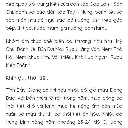
heo quay, xôi trứng kiến ​​của dân tộc Cao Lan - Sán
Chỉ, bánh vai của dân tộc Tày - Nùng, bánh tét và
các món như xôi ngũ sắc, cá nướng, thịt treo gác
bếp, thịt cá, nước mắm, gà nướng, cơm lam…
Nhóm ẩm thực chế biến có thương hiệu như: Mỳ
Chũ, Bánh Kẻ, Bún Đa Mai, Rượu Làng Vân, Nem Thổ
Hà, Nem chua Lim, Vải thiều, Khô Lục Ngạn, Rượu
Kiến Thành...
Khí hậu, thời tiết
Tỉnh Bắc Giang có khí hậu nhiệt đới gió mùa Đông
Bắc, với bốn mùa rõ rệt trong năm, mùa đông có
thời tiết khô và lạnh, mùa hè nóng ẩm còn mùa
xuân và mùa thu thì có thời tiết ôn hòa. Nhiệt độ
trung bình hàng năm khoảng 23-24 độ C, lượng