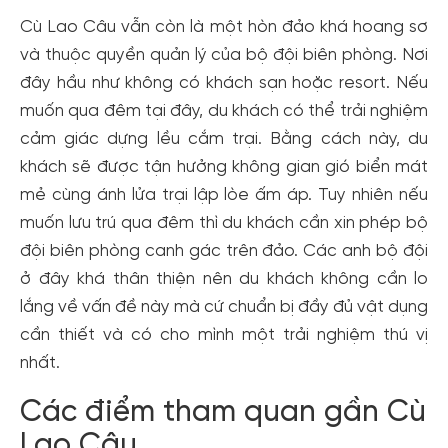
Cù Lao Câu vẫn còn là một hòn đảo khá hoang sơ
và thuộc quyền quản lý của bộ đội biên phòng. Nơi
đây hầu như không có khách sạn hoặc resort. Nếu
muốn qua đêm tại đây, du khách có thể trải nghiệm
cảm giác dựng lều cắm trại. Bằng cách này, du
khách sẽ được tận hưởng không gian gió biển mát
mẻ cùng ánh lửa trại lập lòe ấm áp. Tuy nhiên nếu
muốn lưu trú qua đêm thì du khách cần xin phép bộ
đội biên phòng canh gác trên đảo. Các anh bộ đội
ở đây khá thân thiện nên du khách không cần lo
lắng về vấn đề này mà cứ chuẩn bị đầy đủ vật dụng
cần thiết và có cho mình một trải nghiệm thú vị
nhất.
Các điểm tham quan gần Cù
Lao Câu