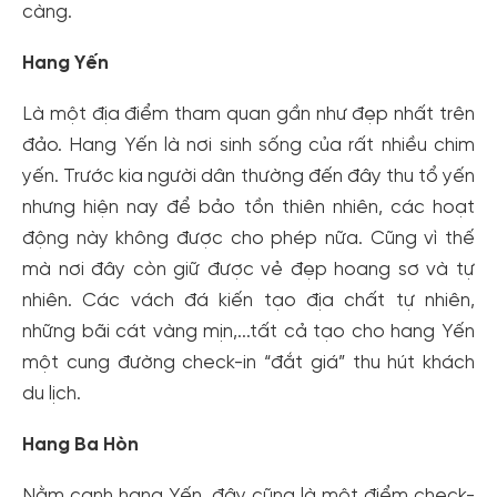
càng.
Hang Yến
Là một địa điểm tham quan gần như đẹp nhất trên
đảo. Hang Yến là nơi sinh sống của rất nhiều chim
yến. Trước kia người dân thường đến đây thu tổ yến
nhưng hiện nay để bảo tồn thiên nhiên, các hoạt
động này không được cho phép nữa. Cũng vì thế
mà nơi đây còn giữ được vẻ đẹp hoang sơ và tự
nhiên. Các vách đá kiến tạo địa chất tự nhiên,
những bãi cát vàng mịn,...tất cả tạo cho hang Yến
một cung đường check-in “đắt giá” thu hút khách
du lịch.
Hang Ba Hòn
Nằm cạnh hang Yến, đây cũng là một điểm check-