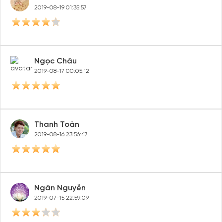
2019-08-19 01:35:57
Ngọc Châu
2019-08-17 00:05:12
Thanh Toàn
2019-08-16 23:56:47
Ngân Nguyễn
2019-07-15 22:59:09