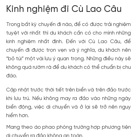
Kinh nghiệm đi Cù Lao Câu
Trong bất kỳ chuyến đi nào, để có được trải nghiệm
tuyệt vời nhất thì du khách cần có cho mình những
kinh nghiệm nhất định. Đến với Cù Lao Câu, để
chuyến đi được trọn vẹn và ý nghĩa, du khách nên
“bỏ túi” một vài lưu ý quan trọng. Những điều này sẽ
không quá rườm rà để du khách có thể chuẩn bị chu
đáo.
Tạo tài khoản nhanh - nhận nhiều ưu
đãi!
Cập nhật trước thời tiết trên biển và trên đảo trước
Tạo tài khoản để có thể
nhận ngay các ưu đãi
hấp dẫn
khi lưu trú. Nếu không may ra đảo vào những ngày
dành cho thành viên đến từ các đối tác của Gody.vn dành
biển động, việc di chuyển và ở lại sẽ trở nên nguy
cho cộng đồng.
hiểm hơn.
Đăng ký
Mang theo áo phao phòng trường hợp phương tiện
Hoặc đăng nhập bằng
di chuyển ra đảo không an toàn.