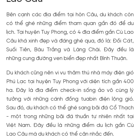
Bên cạnh các địa điểm tại hòn Câu, du khách còn
có thể ghé những điểm tham quan gần đó để du
lịch. Tại huyện Tuy Phong, có 4 địa điểm gần Cù Lao
Câu khá xinh đẹp và đáng ghé qua, đó là: Đồi Cát,
Suối Tiên, Bàu Trắng và Làng Chài. Đây đều là
những cung đường ven biển đẹp nhất Bình Thuận.
Du khách cũng nên vi vu thăm thú nhà máy điện gió
Phú Lạc tại huyện Tuy Phong với diện tích gần 400
ha. Đây là địa điểm check-in sống ảo vô cùng lý
tưởng với những cánh đồng tuabin điện lộng gió.
Sau đó, du khách có thể ghé sang bãi đá Cổ Thạch
- một trong những bãi đá thuần tự nhiên nhất tại
Việt Nam. Đây đều là những điểm du lịch gần Cù
Lao Câu mà du khách có thể cân nhắc đến.