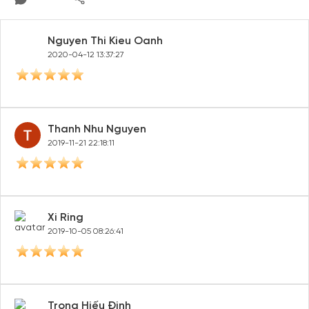
Nguyen Thi Kieu Oanh
2020-04-12 13:37:27
Thanh Nhu Nguyen
2019-11-21 22:18:11
Xi Ring
2019-10-05 08:26:41
Trọng Hiếu Đinh