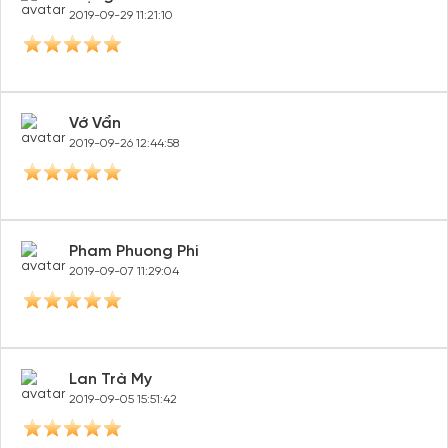
2019-09-29 11:21:10
Vớ Vẩn
2019-09-26 12:44:58
Pham Phuong Phi
2019-09-07 11:29:04
Lan Trà My
2019-09-05 15:51:42