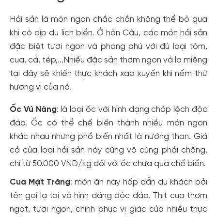
Hải sản là món ngon chắc chắn không thể bỏ qua
khi có dịp du lịch biển. Ở hòn Câu, các món hải sản
đặc biệt tươi ngon và phong phú với đủ loại tôm,
cua, cá, tép,...Nhiều đặc sản thơm ngon và lạ miệng
tại đây sẽ khiến thực khách xao xuyến khi nếm thử
hương vị của nó.
Ốc Vú Nàng
: là loại ốc với hình dạng chóp lệch độc
đáo. Ốc có thể chế biến thành nhiều món ngon
khác nhau nhưng phổ biến nhất là nướng than. Giá
cả của loại hải sản này cũng vô cùng phải chăng,
chỉ từ 50.000 VNĐ/kg đối với ốc chưa qua chế biến.
Cua Mặt Trăng
: món ăn này hấp dẫn du khách bởi
tên gọi lạ tai và hình dáng độc đáo. Thịt cua thơm
ngọt, tươi ngon, chinh phục vị giác của nhiều thực