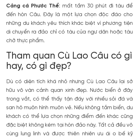
Cảng cá Phước Thể
: mất tầm 30 phút đi tàu để
đến hòn Câu. Đây là một lựa chọn độc đáo cho
những du khách yêu thích khác biệt vì phương tiện
di chuyển ra đảo chỉ có tàu của ngư dân hoặc tàu
chở thực phẩm.
Tham quan Cù Lao Câu có gì
hay, có gì đẹp?
Dù có diện tích khá nhỏ nhưng Cù Lao Câu lại sở
hữu vô vàn cảnh quan xinh đẹp. Nước biển ở đây
trong vắt, có thể thấy tận đáy với nhiều sỏi đá và
san hô muôn hình muôn vẻ. Nếu không tắm biển, du
khách có thể lựa chọn những điểm đến khác cũng
đặc biệt không kém tại hòn đảo này. Tất cả đều vô
cùng lung linh và được thiên nhiên ưu ái o bế kỹ