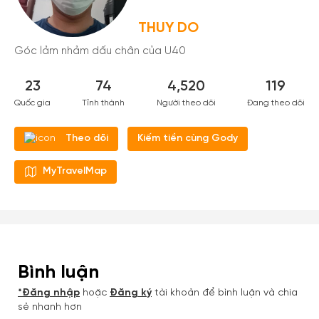
Tạo tài khoản nhanh - nhận nhiều
THUY DO
ưu đãi!
Góc lảm nhảm dấu chân của U40
Tạo tài khoản để có thể
nhận ngay các ưu đãi
hấp
dẫn dành cho thành viên đến từ các đối tác của
23
74
4,520
119
Gody.vn dành cho cộng đồng.
Quốc gia
Tỉnh thành
Người theo dõi
Đang theo dõi
Đăng ký
Kiếm tiền cùng Gody
Theo dõi
Hoặc đăng nhập bằng
Đăng nhập
Đăng nhập Google
MyTravelMap
Facebook
Bình luận
*Đăng nhập
hoặc
Đăng ký
tài khoản để bình luận và chia
sẻ nhanh hơn