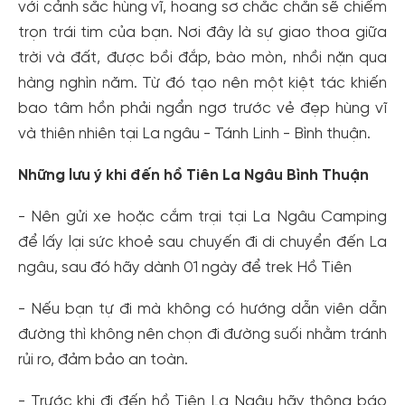
với cảnh sắc hùng vĩ, hoang sơ chắc chắn sẽ chiếm
trọn trái tim của bạn. Nơi đây là sự giao thoa giữa
trời và đất, được bồi đắp, bào mòn, nhồi nặn qua
hàng nghìn năm. Từ đó tạo nên một kiệt tác khiến
bao tâm hồn phải ngẩn ngơ trước vẻ đẹp hùng vĩ
và thiên nhiên tại La ngâu - Tánh Linh - Bình thuận.
Những lưu ý khi đến hồ Tiên La Ngâu Bình Thuận
- Nên gửi xe hoặc cắm trại tại La Ngâu Camping
để lấy lại sức khoẻ sau chuyến đi di chuyển đến La
ngâu, sau đó hãy dành 01 ngày để trek Hồ Tiên
- Nếu bạn tự đi mà không có hướng dẫn viên dẫn
đường thì không nên chọn đi đường suối nhằm tránh
rủi ro, đảm bảo an toàn.
- Trước khi đi đến hồ Tiên La Ngâu hãy thông báo