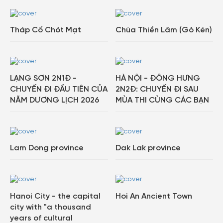
Tháp Cổ Chót Mạt
Chùa Thiền Lâm (Gò Kén)
LẠNG SƠN 2N1Đ -
HÀ NỘI - ĐÔNG HƯNG
CHUYẾN ĐI ĐẦU TIÊN CỦA
2N2Đ: CHUYẾN ĐI SAU
NĂM DƯƠNG LỊCH 2026
MÙA THI CÙNG CÁC BẠN
Lam Dong province
Dak Lak province
Hanoi City - the capital
Hoi An Ancient Town
city with "a thousand
years of cultural