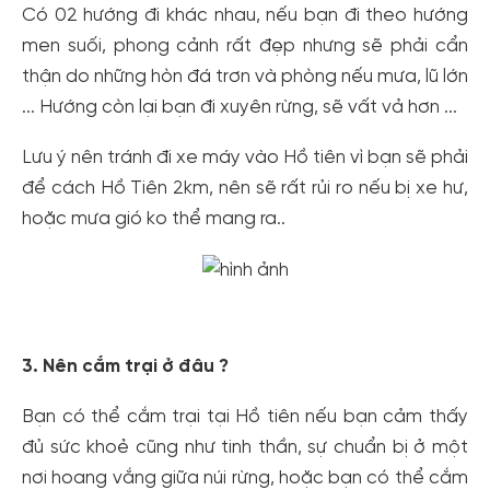
Có 02 hướng đi khác nhau, nếu bạn đi theo hướng
men suối, phong cảnh rất đẹp nhưng sẽ phải cẩn
thận do những hòn đá trơn và phòng nếu mưa, lũ lớn
... Hướng còn lại bạn đi xuyên rừng, sẽ vất vả hơn ...
Lưu ý nên tránh đi xe máy vào Hồ tiên vì bạn sẽ phải
để cách Hồ Tiên 2km, nên sẽ rất rủi ro nếu bị xe hư,
hoặc mưa gió ko thể mang ra..
3. Nên cắm trại ở đâu ?
Bạn có thể cắm trại tại Hồ tiên nếu bạn cảm thấy
đủ sức khoẻ cũng như tinh thần, sự chuẩn bị ở một
nơi hoang vắng giữa núi rừng, hoặc bạn có thể cắm