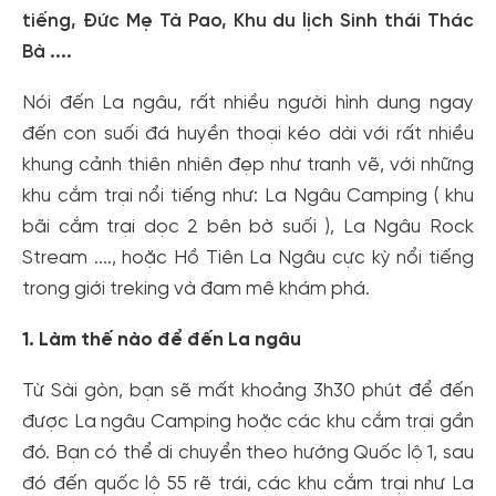
tiếng, Đức Mẹ Tà Pao, Khu du lịch Sinh thái Thác
Bà ....
Nói đến La ngâu, rất nhiều người hình dung ngay
đến con suối đá huyền thoại kéo dài với rất nhiều
khung cảnh thiên nhiên đẹp như tranh vẽ, với những
khu cắm trại nổi tiếng như: La Ngâu Camping ( khu
bãi cắm trại dọc 2 bên bờ suối ), La Ngâu Rock
Stream ...., hoặc Hồ Tiên La Ngâu cực kỳ nổi tiếng
trong giới treking và đam mê khám phá.
1. Làm thế nào để đến La ngâu
Từ Sài gòn, bạn sẽ mất khoảng 3h30 phút để đến
được La ngâu Camping hoặc các khu cắm trại gần
đó. Bạn có thể di chuyển theo hướng Quốc lộ 1, sau
đó đến quốc lộ 55 rẽ trái, các khu cắm trại như La