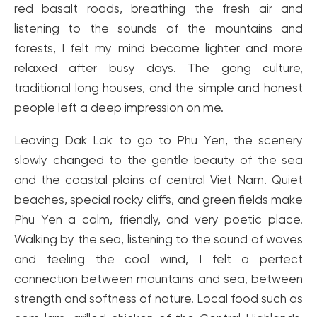
red basalt roads, breathing the fresh air and
listening to the sounds of the mountains and
forests, I felt my mind become lighter and more
relaxed after busy days. The gong culture,
traditional long houses, and the simple and honest
people left a deep impression on me.
Leaving Dak Lak to go to Phu Yen, the scenery
slowly changed to the gentle beauty of the sea
and the coastal plains of central Viet Nam. Quiet
beaches, special rocky cliffs, and green fields make
Phu Yen a calm, friendly, and very poetic place.
Walking by the sea, listening to the sound of waves
and feeling the cool wind, I felt a perfect
connection between mountains and sea, between
strength and softness of nature. Local food such as