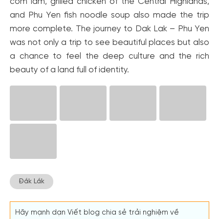
com lam, grilled chicken of the Central Highlands,
and Phu Yen fish noodle soup also made the trip
more complete. The journey to Dak Lak – Phu Yen
was not only a trip to see beautiful places but also
a chance to feel the deep culture and the rich
beauty of a land full of identity.
Đắk Lắk
Hãy mạnh dạn Viết blog chia sẻ trải nghiệm về