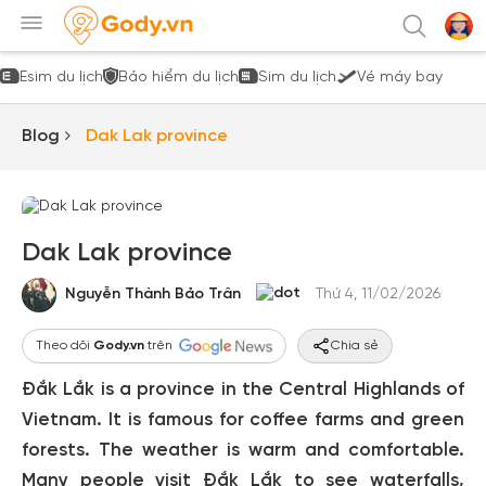
Esim du lịch
Bảo hiểm du lịch
Sim du lịch
Vé máy bay
Blog
Dak Lak province
Dak Lak province
Nguyễn Thành Bảo Trân
Thứ 4, 11/02/2026
Theo dõi
Gody.vn
trên
Chia sẻ
Đắk Lắk is a province in the Central Highlands of
Vietnam. It is famous for coffee farms and green
forests. The weather is warm and comfortable.
Many people visit Đắk Lắk to see waterfalls,