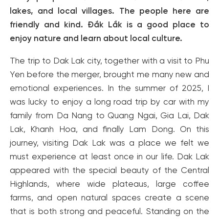
lakes, and local villages. The people here are
friendly and kind. Đắk Lắk is a good place to
enjoy nature and learn about local culture.
The trip to Dak Lak city, together with a visit to Phu
Yen before the merger, brought me many new and
emotional experiences. In the summer of 2025, I
was lucky to enjoy a long road trip by car with my
family from Da Nang to Quang Ngai, Gia Lai, Dak
Lak, Khanh Hoa, and finally Lam Dong. On this
journey, visiting Dak Lak was a place we felt we
must experience at least once in our life. Dak Lak
appeared with the special beauty of the Central
Highlands, where wide plateaus, large coffee
farms, and open natural spaces create a scene
that is both strong and peaceful. Standing on the