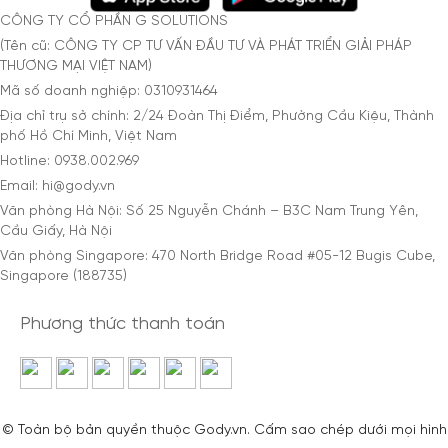
CÔNG TY CỔ PHẦN G SOLUTIONS
(Tên cũ: CÔNG TY CP TƯ VẤN ĐẦU TƯ VÀ PHÁT TRIỂN GIẢI PHÁP
THƯƠNG MẠI VIỆT NAM)
Mã số doanh nghiệp: 0310931464
Địa chỉ trụ sở chính: 2/24 Đoàn Thị Điểm, Phường Cầu Kiệu, Thành
phố Hồ Chí Minh, Việt Nam
Hotline: 0938.002.969
Email: hi@gody.vn
Văn phòng Hà Nội: Số 25 Nguyễn Chánh – B3C Nam Trung Yên,
Cầu Giấy, Hà Nội
Văn phòng Singapore: 470 North Bridge Road #05-12 Bugis Cube,
Singapore (188735)
Phương thức thanh toán
© Toàn bộ bản quyền thuộc Gody.vn. Cấm sao chép dưới mọi hình