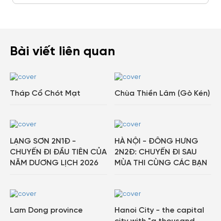
Tạo tài khoản nhanh - nhận nhiều
ưu đãi!
Tạo tài khoản để có thể
nhận ngay các ưu đãi
hấp
Bài viết liên quan
dẫn dành cho thành viên đến từ các đối tác của
Gody.vn dành cho cộng đồng.
Đăng ký
Tháp Cổ Chót Mạt
Chùa Thiền Lâm (Gò Kén)
Hoặc đăng nhập bằng
Đăng nhập
Đăng nhập Google
Facebook
LẠNG SƠN 2N1Đ -
HÀ NỘI - ĐÔNG HƯNG
CHUYẾN ĐI ĐẦU TIÊN CỦA
2N2Đ: CHUYẾN ĐI SAU
NĂM DƯƠNG LỊCH 2026
MÙA THI CÙNG CÁC BẠN
Lam Dong province
Hanoi City - the capital