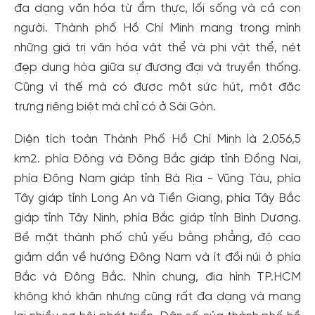
đa dạng văn hóa từ ẩm thực, lối sống và cả con
người. Thành phố Hồ Chí Minh mang trong mình
những giá trị văn hóa vật thể và phi vật thể, nét
đẹp dung hòa giữa sự đương đại và truyền thống.
Cũng vì thế mà có được một sức hút, một đặc
trưng riêng biệt mà chỉ có ở Sài Gòn.
Diện tích toàn Thành Phố Hồ Chí Minh là 2.056,5
km2. phía Đông và Đông Bắc giáp tỉnh Đồng Nai,
phía Đông Nam giáp tỉnh Bà Rịa - Vũng Tàu, phía
Tây giáp tỉnh Long An và Tiền Giang, phía Tây Bắc
giáp tỉnh Tây Ninh, phía Bắc giáp tỉnh Bình Dương.
Bề mặt thành phố chủ yếu bằng phẳng, độ cao
giảm dần về hướng Đông Nam và ít đồi núi ở phía
Bắc và Đông Bắc. Nhìn chung, địa hình TP.HCM
không khó khăn nhưng cũng rất đa dạng và mang