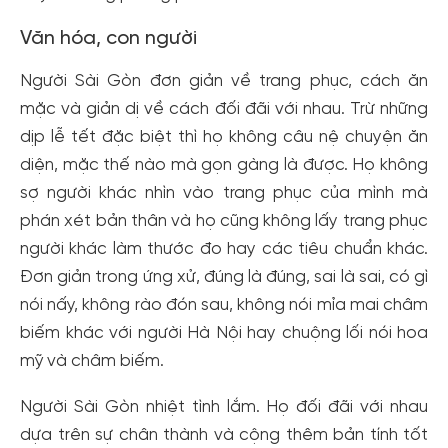
Văn hóa, con người
Người Sài Gòn đơn giản về trang phục, cách ăn
mặc và giản dị về cách đối đãi với nhau. Trừ những
dịp lễ tết đặc biệt thì họ không câu nệ chuyện ăn
diện, mặc thế nào mà gọn gàng là được. Họ không
sợ người khác nhìn vào trang phục của mình mà
phán xét bản thân và họ cũng không lấy trang phục
người khác làm thước đo hay các tiêu chuẩn khác.
Đơn giản trong ứng xử, đúng là đúng, sai là sai, có gì
nói nấy, không rào đón sau, không nói mỉa mai châm
biếm khác với người Hà Nội hay chuộng lối nói hoa
mỹ và châm biếm.
Người Sài Gòn nhiệt tình lắm. Họ đối đãi với nhau
dựa trên sự chân thành và cộng thêm bản tính tốt