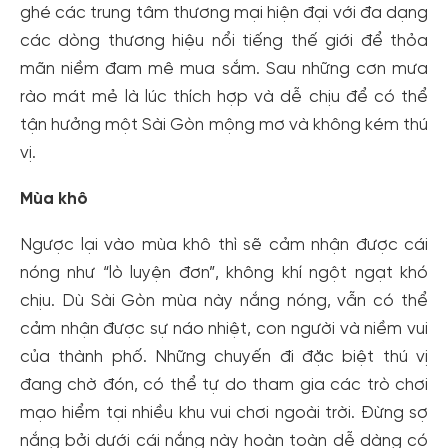
ghé các trung tâm thương mại hiện đại với đa dạng
các dòng thương hiệu nổi tiếng thế giới để thỏa
mãn niềm đam mê mua sắm. Sau những cơn mưa
rào mát mẻ là lúc thích hợp và dễ chịu để có thể
tận hưởng một Sài Gòn mộng mơ và không kém thú
vị.
Mùa khô
Ngược lại vào mùa khô thì sẽ cảm nhận được cái
nóng như “lò luyện đơn”, không khí ngột ngạt khó
chịu. Dù Sài Gòn mùa này nắng nóng, vẫn có thể
cảm nhận được sự náo nhiệt, con người và niềm vui
của thành phố. Những chuyến đi đặc biệt thú vị
đang chờ đón, có thể tự do tham gia các trò chơi
mạo hiểm tại nhiều khu vui chơi ngoài trời. Đừng sợ
nắng bởi dưới cái nắng này hoàn toàn dễ dàng có