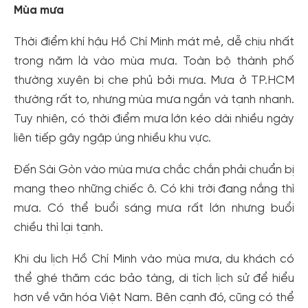
Mùa mưa
Thời điểm khí hậu Hồ Chí Minh mát mẻ, dễ chịu nhất
trong năm là vào mùa mưa. Toàn bộ thành phố
thường xuyên bị che phủ bởi mưa. Mưa ở TP.HCM
thường rất to, nhưng mùa mưa ngắn và tạnh nhanh.
Tuy nhiên, có thời điểm mưa lớn kéo dài nhiều ngày
liên tiếp gây ngập úng nhiều khu vực.
Đến Sài Gòn vào mùa mưa chắc chắn phải chuẩn bị
mang theo những chiếc ô. Có khi trời đang nắng thì
mưa. Có thể buổi sáng mưa rất lớn nhưng buổi
chiều thì lại tạnh.
Khi du lịch Hồ Chí Minh vào mùa mưa, du khách có
thể ghé thăm các bảo tàng, di tích lịch sử để hiểu
hơn về văn hóa Việt Nam. Bên cạnh đó, cũng có thể