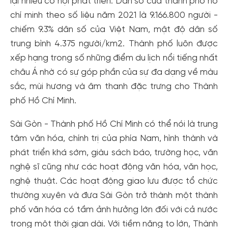
lại nhiều cơ hội phát triển. Dân số của thành phố hồ
chí minh theo số liệu năm 2021 là 9.166.800 người -
chiếm 9.3% dân số của Việt Nam, mật độ dân số
trung bình 4.375 người/km2. Thành phố luôn được
xếp hạng trong số những điểm du lịch nổi tiếng nhất
châu Á nhờ có sự góp phần của sự đa dạng về màu
sắc, mùi hương và âm thanh đặc trưng cho Thành
phố Hồ Chí Minh.
Sài Gòn - Thành phố Hồ Chí Minh có thể nói là trung
tâm văn hóa, chính trị của phía Nam, hình thành và
phát triển khá sớm, giàu sách báo, trường học, văn
nghệ sĩ cũng như các hoạt động văn hóa, văn học,
nghệ thuật. Các hoạt động giao lưu được tổ chức
thường xuyên và đưa Sài Gòn trở thành một thành
phố văn hóa có tầm ảnh hưởng lớn đối với cả nước
trong một thời gian dài. Với tiềm năng to lớn, Thành