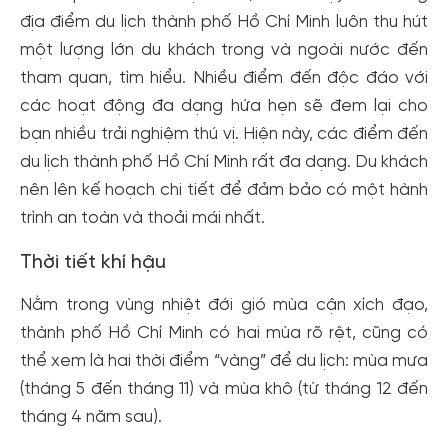
địa điểm du lịch thành phố Hồ Chí Minh luôn thu hút
một lượng lớn du khách trong và ngoài nước đến
tham quan, tìm hiểu. Nhiều điểm đến độc đáo với
các hoạt động đa dạng hứa hẹn sẽ đem lại cho
bạn nhiều trải nghiệm thú vị. Hiện này, các điểm đến
du lịch thành phố Hồ Chí Minh rất đa dạng. Du khách
nên lên kế hoạch chi tiết để đảm bảo có một hành
trình an toàn và thoải mái nhất.
Thời tiết khí hậu
Nằm trong vùng nhiệt đới gió mùa cận xích đạo,
thành phố Hồ Chí Minh có hai mùa rõ rệt, cũng có
thể xem là hai thời điểm “vàng” để du lịch: mùa mưa
(tháng 5 đến tháng 11) và mùa khô (từ tháng 12 đến
tháng 4 năm sau).