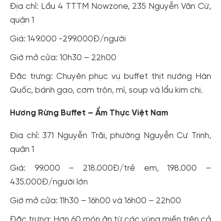
Địa chỉ: Lầu 4 TTTM Nowzone, 235 Nguyễn Văn Cừ,
quận 1
Giá: 149.000 -299.000Đ/người
Giờ mở cửa: 10h30 – 22h00
Đặc trưng: Chuyên phục vụ buffet thịt nướng Hàn
Quốc, bánh gạo, cơm trộn, mì, soup và lẩu kim chi.
Hương Rừng Buffet – Ẩm Thực Việt Nam
Địa chỉ: 371 Nguyễn Trãi, phường Nguyễn Cư Trinh,
quận 1
Giá: 99.000 – 218.000Đ/trẻ em, 198.000 –
435.000Đ/người lớn
Giờ mở cửa: 11h30 – 16h00 và 16h00 – 22h00
Đặc trưng: Hơn 60 món ăn từ các vùng miền trên cả