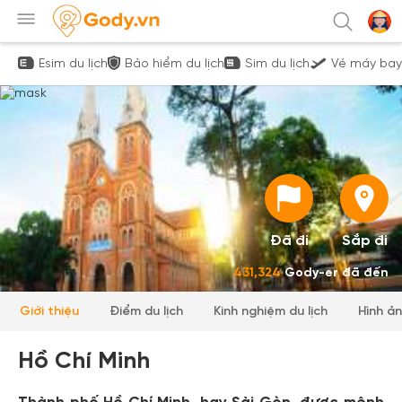
Esim du lịch
Bảo hiểm du lịch
Sim du lịch
Vé máy bay
Đã đi
Sắp đi
431,324
Gody-er đã đến
Giới thiệu
Điểm du lịch
Kinh nghiệm du lịch
Hình ả
Hồ Chí Minh