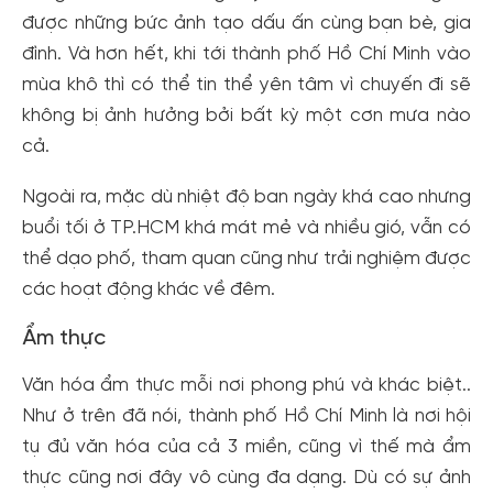
được những bức ảnh tạo dấu ấn cùng bạn bè, gia
đình. Và hơn hết, khi tới thành phố Hồ Chí Minh vào
mùa khô thì có thể tin thể yên tâm vì chuyến đi sẽ
không bị ảnh hưởng bởi bất kỳ một cơn mưa nào
cả.
Ngoài ra, mặc dù nhiệt độ ban ngày khá cao nhưng
buổi tối ở TP.HCM khá mát mẻ và nhiều gió, vẫn có
thể dạo phố, tham quan cũng như trải nghiệm được
các hoạt động khác về đêm.
Ẩm thực
Văn hóa ẩm thực mỗi nơi phong phú và khác biệt..
Như ở trên đã nói, thành phố Hồ Chí Minh là nơi hội
tụ đủ văn hóa của cả 3 miền, cũng vì thế mà ẩm
thực cũng nơi đây vô cùng đa dạng. Dù có sự ảnh