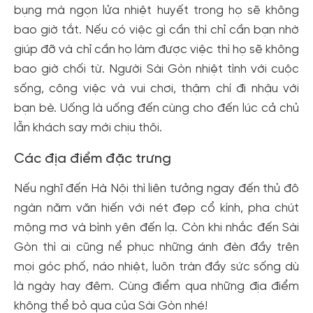
bụng mà ngọn lửa nhiệt huyết trong họ sẽ không
bao giờ tắt. Nếu có việc gì cần thì chỉ cần bạn nhờ
giúp đỡ và chỉ cần họ làm được việc thì họ sẽ không
bao giờ chối từ. Người Sài Gòn nhiệt tình với cuộc
sống, công việc và vui chơi, thậm chí đi nhậu với
bạn bè. Uống là uống đến cùng cho đến lúc cả chủ
lẫn khách say mới chịu thôi.
Các địa điểm đặc trưng
Nếu nghĩ đến Hà Nội thì liên tưởng ngay đến thủ đô
ngàn năm văn hiến với nét đẹp cổ kính, pha chút
mộng mơ và bình yên đến lạ. Còn khi nhắc đến Sài
Gòn thì ai cũng nể phục những ánh đèn đầy trên
mọi góc phố, náo nhiệt, luôn tràn đầy sức sống dù
là ngày hay đêm. Cùng điểm qua những địa điểm
không thể bỏ qua của Sài Gòn nhé!