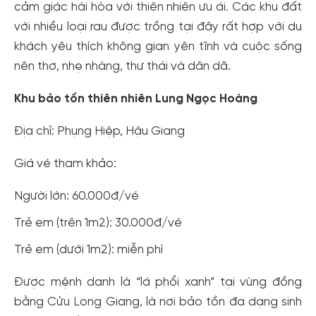
cảm giác hài hòa với thiên nhiên ưu ái. Các khu đất
với nhiều loại rau được trồng tại đây rất hợp với du
khách yêu thích không gian yên tĩnh và cuộc sống
nên thơ, nhẹ nhàng, thư thái và dân dã.
Khu bảo tồn thiên nhiên Lung Ngọc Hoàng
Địa chỉ: Phụng Hiệp, Hậu Giang
Giá vé tham khảo:
Người lớn: 60.000đ/vé
Trẻ em (trên 1m2): 30.000đ/vé
Trẻ em (dưới 1m2): miễn phí
Được mệnh danh là “lá phổi xanh” tại vùng đồng
bằng Cửu Long Giang, là nơi bảo tồn đa dạng sinh