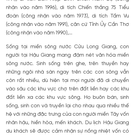
nhận vào năm 1996), di tích Chiến thắng 75 Tiểu
đoàn (công nhận vào năm 1973), di tích Tầm Vu
(công nhận vào năm 1991), căn cứ Tỉnh Ủy Cần Thơ
(công nhận vào năm 1990),...
Sống tại miền sông nước Cửu Long Giang, con
người tại Hậu Giang mang đậm nét văn hóa miền
sông nước. Sinh sống trên ghe, trên thuyền hay
những ngôi nhà sàn ngay trên các con sông vẫn
còn rất nhiều, dù hiện tại mọi người đã di chuyển
vào sâu các khu vực chợ trên đất liền hay các khu
đất liền xa các khu vực sông. Họ buôn bán, sinh
sống, sinh con và truyền lại cho nhau qua nhiều thế
hệ với những đặc trưng của con người miền Tây vốn
nhân hậu, hiền hòa, mến khách. Du lịch Hậu Giang
du khách sẽ được cảm nhận sự nồng nhiệt vốn có