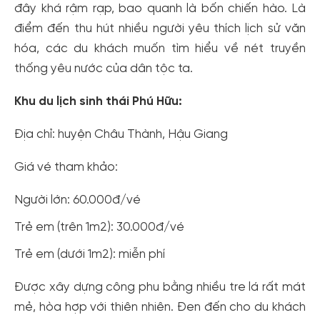
đây khá rậm rạp, bao quanh là bốn chiến hào. Là
điểm đến thu hút nhiều người yêu thích lịch sử văn
hóa, các du khách muốn tìm hiểu về nét truyền
thống yêu nước của dân tộc ta.
Khu du lịch sinh thái Phú Hữu:
Địa chỉ: huyện Châu Thành, Hậu Giang
Giá vé tham khảo:
Người lớn: 60.000đ/vé
Trẻ em (trên 1m2): 30.000đ/vé
Trẻ em (dưới 1m2): miễn phí
Được xây dựng công phu bằng nhiều tre lá rất mát
mẻ, hòa hợp với thiên nhiên. Đen đến cho du khách