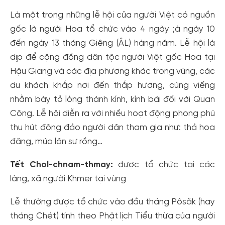
Là một trong những lễ hội của người Việt có nguồn
gốc là người Hoa tổ chức vào 4 ngày ;à ngày 10
đến ngày 13 tháng Giêng (ÂL) hàng năm. Lễ hội là
dịp để cộng đồng dân tộc người Việt gốc Hoa tại
Hậu Giang và các địa phương khác trong vùng, các
du khách khắp nơi đến thắp hương, cúng viếng
nhằm bày tỏ lòng thành kính, kính bái đối với Quan
Công. Lễ hội diễn ra với nhiều hoạt động phong phú
thu hút đông đảo người dân tham gia như: thả hoa
đăng, múa lân sư rồng…
Tết Chol-chnam-thmay:
được tổ chức tại các
làng, xã người Khmer tại vùng
Lễ thường được tổ chức vào đầu tháng Pôsăk (hay
tháng Chét) tính theo Phật lịch Tiểu thừa của người