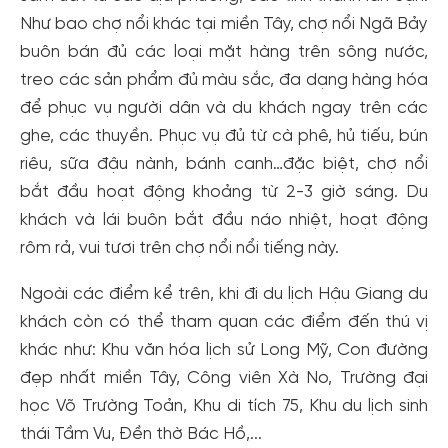
Như bao chợ nổi khác tại miền Tây, chợ nổi Ngã Bảy
buôn bán đủ các loại mặt hàng trên sông nước,
treo các sản phẩm đủ màu sắc, đa dạng hàng hóa
để phục vụ người dân và du khách ngay trên các
ghe, các thuyền. Phục vụ đủ từ cà phê, hủ tiếu, bún
riêu, sữa đậu nành, bánh canh…đặc biệt, chợ nổi
bắt đầu hoạt động khoảng từ 2-3 giờ sáng. Du
khách và lái buôn bắt đầu náo nhiệt, hoạt động
rôm rả, vui tươi trên chợ nổi nổi tiếng này.
Ngoài các điểm kể trên, khi đi du lịch Hậu Giang du
khách còn có thể tham quan các điểm đến thú vị
khác như: Khu văn hóa lịch sử Long Mỹ, Con đường
đẹp nhất miền Tây, Công viên Xà No, Trường đại
học Võ Trường Toản, Khu di tích 75, Khu du lịch sinh
thái Tầm Vu, Đền thờ Bác Hồ,...