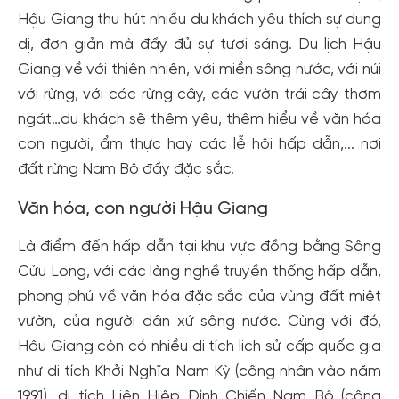
Hậu Giang thu hút nhiều du khách yêu thích sự dung
dị, đơn giản mà đầy đủ sự tươi sáng. Du lịch Hậu
Giang về với thiên nhiên, với miền sông nước, với núi
với rừng, với các rừng cây, các vườn trái cây thơm
ngát…du khách sẽ thêm yêu, thêm hiểu về văn hóa
con người, ẩm thực hay các lễ hội hấp dẫn,... nơi
đất rừng Nam Bộ đầy đặc sắc.
Văn hóa, con người Hậu Giang
Là điểm đến hấp dẫn tại khu vực đồng bằng Sông
Cửu Long, với các làng nghề truyền thống hấp dẫn,
phong phú về văn hóa đặc sắc của vùng đất miệt
vườn, của người dân xứ sông nước. Cùng với đó,
Hậu Giang còn có nhiều di tích lịch sử cấp quốc gia
như di tích Khởi Nghĩa Nam Kỳ (công nhận vào năm
1991), di tích Liên Hiệp Đình Chiến Nam Bộ (công