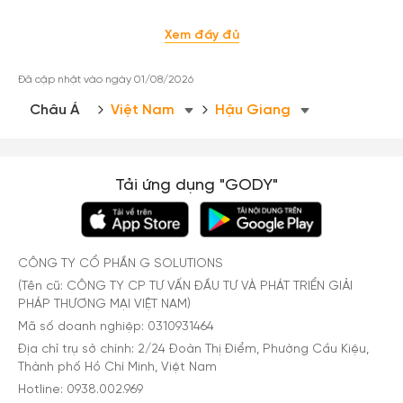
Xem đầy đủ
Đã cập nhật vào ngày 01/08/2026
Châu Á
Việt Nam
Hậu Giang
Tải ứng dụng "GODY"
CÔNG TY CỔ PHẦN G SOLUTIONS
(Tên cũ: CÔNG TY CP TƯ VẤN ĐẦU TƯ VÀ PHÁT TRIỂN GIẢI
PHÁP THƯƠNG MẠI VIỆT NAM)
Mã số doanh nghiệp: 0310931464
Địa chỉ trụ sở chính: 2/24 Đoàn Thị Điểm, Phường Cầu Kiệu,
Thành phố Hồ Chí Minh, Việt Nam
Hotline: 0938.002.969