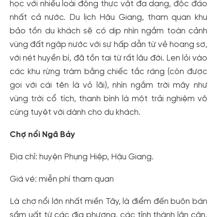
học với nhiều loài động thực vật đa dạng, độc đáo
nhất cả nước. Du lịch Hậu Giang, tham quan khu
bảo tồn du khách sẽ có dịp nhìn ngắm toàn cảnh
vùng đất ngập nước với sự hấp dẫn từ vẻ hoang sơ,
với nét huyền bí, đã tồn tại từ rất lâu đời. Len lỏi vào
các khu rừng tràm bằng chiếc tắc ráng (còn được
gọi với cái tên là vỏ lãi), nhìn ngắm trời mây như
vùng trời cổ tích, thanh bình là một trải nghiệm vô
cùng tuyệt vời dành cho du khách.
Chợ nổi Ngã Bảy
Địa chỉ: huyện Phụng Hiệp, Hậu Giang.
Giá vé: miễn phí tham quan
Là chợ nổi lớn nhất miền Tây, là điểm đến buôn bán
sầm uất từ các địa phương, các tỉnh thành lân cận.