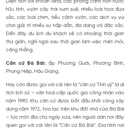
Diện tích với khoản 16ha, các phong cảnh non nước
hữu tình, vườn cây trái sum suê, nhiều loài hoa đua
sắc, các loài chim, tiểu cảnh vườn, các dịch vụ vui
chơi giải trí nhiều sự hấp dẫn, đa dạng và đặc sắc.
Đến đây du lịch du khách sẽ có khoảng thời gian
thư giãn, nghỉ ngơi sau thời gian làm việc mệt mỏi,
căng thẳng.
Căn cứ Bà Bái:
ấp Phương Quới, Phương Bình,
Phụng Hiệp, Hậu Giang.
Hay còn được gọi với cái tên là “căn cứ Tỉnh uỷ” là di
tích lịch sử – văn hoá cấp quốc gia công nhận vào
năm 1990. Khu căn cứ được bắt đầu khởi công xây
dựng năm 1972, tọa lạc trên khu đất nhà của Bà Bái
– tức một địa chủ ngày xưa, nên người dân nơi đây
quen gọi với cái tên là “Căn cứ Bà Bái”. Địa hình nơi