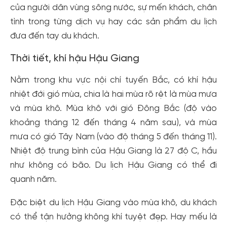
của người dân vùng sông nước, sự mến khách, chân
tình trong từng dịch vụ hay các sản phẩm du lịch
đưa đến tay du khách.
Thời tiết, khí hậu Hậu Giang
Nằm trong khu vực nội chí tuyến Bắc, có khí hậu
nhiệt đới gió mùa, chia là hai mùa rõ rệt là mùa mưa
và mùa khô. Mùa khô với gió Đông Bắc (độ vào
khoảng tháng 12 đến tháng 4 năm sau), và mùa
mưa có gió Tây Nam (vào độ tháng 5 đến tháng 11).
Nhiệt độ trung bình của Hậu Giang là 27 độ C, hầu
như không có bão. Du lịch Hậu Giang có thể đi
quanh năm.
Đặc biệt du lịch Hậu Giang vào mùa khô, du khách
có thể tận hưởng không khí tuyệt đẹp. Hay mếu là