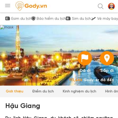
Esim du lịch
Bảo hiểm du lịch
Sim du lịch
Vé máy bay
Đã đi
Sắp đi
113,466
Gody-er đã đến
Giới thiệu
Điểm du lịch
Kinh nghiệm du lịch
Hình ả
Hậu Giang