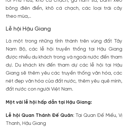
roi Phú Hữu, khô cá chạch, gà hầm sả, bánh xèo
bông điên điển, khô cá chạch, các loại trái cây
theo mùa,..
Lễ hội Hậu Giang
Là một trong những tỉnh thành trên vùng đất Tây
Nam Bộ, các lễ hội truyền thống tại Hậu Giang
được nhiều du khách trong và ngoài nước đến tham
dự. Du khách khi đến tham dự các lễ hội tại Hậu
Giang sẽ thêm yêu các truyền thống văn hóa, các
nét đẹp văn hóa của đất nước, thêm yêu quê mình,
đất nước con người Việt Nam.
Một vài lễ hội hấp dẫn tại Hậu Giang:
Lễ hội Quan Thánh Đế Quân
: Tại Quan Đế Miếu, Vị
Thanh, Hậu Giang