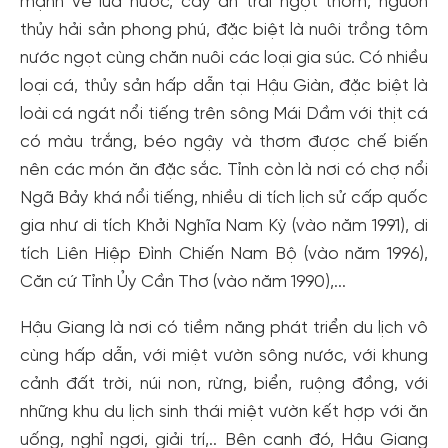
mạnh về lúa nước, cây ăn trái ngọt thơm, nguồn
thủy hải sản phong phú, đặc biệt là nuôi trồng tôm
nước ngọt cùng chăn nuôi các loại gia súc. Có nhiều
loại cá, thủy sản hấp dẫn tại Hậu Giàn, đặc biệt là
loài cá ngát nổi tiếng trên sông Mái Dầm với thịt cá
có màu trắng, béo ngậy và thơm được chế biến
nên các món ăn đặc sắc. Tỉnh còn là nơi có chợ nổi
Ngã Bảy khá nổi tiếng, nhiều di tích lịch sử cấp quốc
gia như di tích Khởi Nghĩa Nam Kỳ (vào năm 1991), di
tích Liên Hiệp Đình Chiến Nam Bộ (vào năm 1996),
Căn cứ Tỉnh Ủy Cần Thơ (vào năm 1990),...
Hậu Giang là nơi có tiềm năng phát triển du lịch vô
cùng hấp dẫn, với miệt vườn sông nước, với khung
cảnh đất trời, núi non, rừng, biển, ruộng đồng, với
những khu du lịch sinh thái miệt vườn kết hợp với ăn
uống, nghỉ ngơi, giải trí,.. Bên cạnh đó, Hậu Giang