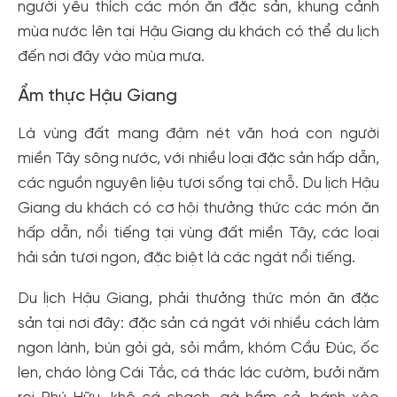
người yêu thích các món ăn đặc sản, khung cảnh
mùa nước lên tại Hậu Giang du khách có thể du lịch
đến nơi đây vào mùa mưa.
Ẩm thực Hậu Giang
Là vùng đất mang đậm nét văn hoá con người
miền Tây sông nước, với nhiều loại đặc sản hấp dẫn,
các nguồn nguyên liệu tươi sống tại chỗ. Du lịch Hậu
Giang du khách có cơ hội thưởng thức các món ăn
hấp dẫn, nổi tiếng tại vùng đất miền Tây, các loại
hải sản tươi ngon, đặc biệt là các ngát nổi tiếng.
Du lịch Hậu Giang, phải thưởng thức món ăn đặc
sản tại nơi đây: đặc sản cá ngát với nhiều cách làm
ngon lành, bún gỏi gà, sỏi mầm, khóm Cầu Đúc, ốc
len, cháo lòng Cái Tắc, cá thác lác cườm, bưởi năm