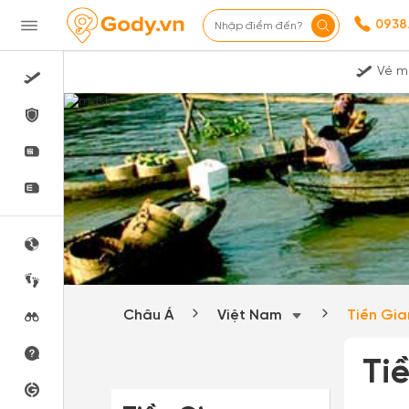
0938
Nhập điểm đến?
Vé m
Châu Á
Việt Nam
Tiền Gi
Ti