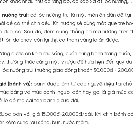
món khác nhau như ốc rang bơ, ốc xào xả ớt, ốc nướng,...
 nướng trui:
cá lóc nướng trui là một món ăn dân dã tại
ải để có thể chín đều. Khi nướng sẽ dùng một que tre ho
 đuôi cá. Sau đó, đem dựng thẳng cá mà nướng trên tha
t lớn da cháy, còn lại thịt cá thơm vàng là ăn được.
ường được ăn kèm rau sống, cuốn cùng bánh tráng cuốn,
y, thưởng thức cùng một ly rượu đế hứa hẹn đến quý du 
 lóc nướng trui thường giao động khoản 50.000đ - 200.
iá (bánh vá):
bánh được làm từ các nguyên liệu tại chỗ 
múc bằng vá múc canh (người dân hay gọi là giá múc ca
i lẽ đó mà cái tên bánh giá ra đời.
được bán với giá 15.000đ-20.000đ/cái. Khi chín bánh c
ăn kèm cùng rau sống, bún, nước mắm.