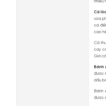
nhiều 
Cá lóc
vừa ph
cá đến
cạo hế
Cá th
cay ca
Giá cá
Bánh g
được 
dầu bở
Bánh 
được 