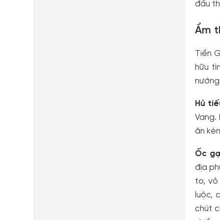
đầu th
Ẩm t
Tiền G
hữu t
nướng 
Hủ ti
Vang. 
ăn kèm
Ốc gạ
địa ph
to, vỏ
luộc,
chút c