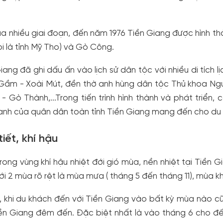
.
ua nhiều giai đoạn, đến năm 1976 Tiền Giang được hình thà
i là tỉnh Mỹ Tho) và Gò Công.
iang đã ghi dấu ấn vào lịch sử dân tộc với nhiều di tích l
ầm - Xoài Mút, đền thờ anh hùng dân tộc Thủ khoa Nguy
- Gò Thành,...Trong tiến trình hình thành và phát triển,
anh của quân dân toàn tỉnh Tiền Giang mang đến cho du k
tiết, khí hậu
ong vùng khí hậu nhiệt đới gió mùa, nền nhiệt tại Tiền Gi
ới 2 mùa rõ rệt là mùa mưa ( tháng 5 đến tháng 11), mùa k
 khi du khách đến với Tiền Giang vào bất kỳ mùa nào cũ
n Giang đêm đến. Đặc biệt nhất là vào tháng 6 cho đến