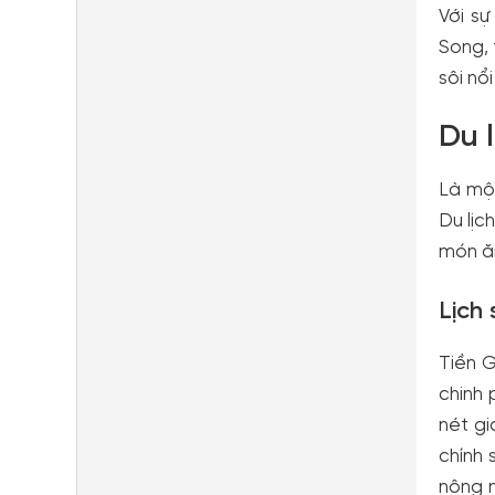
Với sự
Song, 
sôi nổ
Du 
Là mộ
Du lịc
món ăn
Lịch
Tiền G
chinh 
nét gi
chính 
nông n