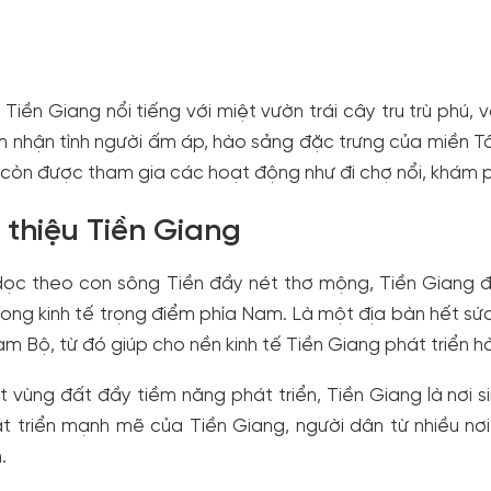
h Tiền Giang nổi tiếng với miệt vườn trái cây tru trù phú
m nhận tình người ấm áp, hào sảng đặc trưng của miền Tây
còn được tham gia các hoạt động như đi chợ nổi, khám p
i thiệu Tiền Giang
ọc theo con sông Tiền đầy nét thơ mộng, Tiền Giang đư
ong kinh tế trọng điểm phía Nam. Là một địa bàn hết sứ
m Bộ, từ đó giúp cho nền kinh tế Tiền Giang phát triển h
 vùng đất đầy tiềm năng phát triển, Tiền Giang là nơi s
t triển mạnh mẽ của Tiền Giang, người dân từ nhiều nơ
n.