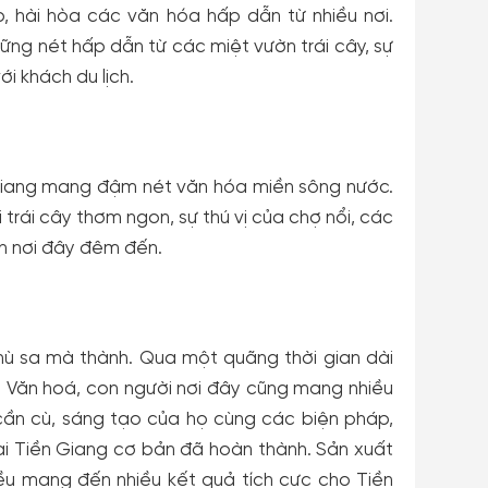
p, hài hòa các văn hóa hấp dẫn từ nhiều nơi.
ững nét hấp dẫn từ các miệt vườn trái cây, sự
ới khách du lịch.
Giang mang đậm nét văn hóa miền sông nước.
 trái cây thơm ngon, sự thú vị của chợ nổi, các
n nơi đây đêm đến.
hù sa mà thành. Qua một quãng thời gian dài
n. Văn hoá, con người nơi đây cũng mang nhiều
 cần cù, sáng tạo của họ cùng các biện pháp,
i Tiền Giang cơ bản đã hoàn thành. Sản xuất
 đều mang đến nhiều kết quả tích cực cho Tiền