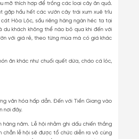
màu mỡ thích hợp để trồng các loại cây ăn quả.
t gặp hầu hết các vườn cây trái xum xuê trĩu
cát Hòa Lộc, sầu riêng hàng ngàn héc ta tại
à du khách không thể nào bỏ qua khi đến với
ườn với giá rẻ, theo từng mùa mà có giá khác
món ăn khác như chuối quết dừa, cháo cá lóc,
ưng văn hóa hấp dẫn. Đến với Tiền Giang vào
n nơi đây.
ch hàng năm. Lễ hội nhằm ghi dấu chiến thắng
chẵn lễ hội sẽ được tổ chức diễn ra vô cùng