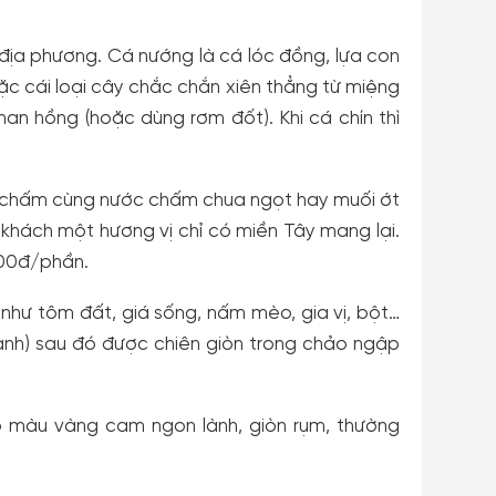
 địa phương. Cá nướng là cá lóc đồng, lựa con
ặc cái loại cây chắc chắn xiên thẳng từ miệng
n hồng (hoặc dùng rơm đốt). Khi cá chín thì
 chấm cùng nước chấm chua ngọt hay muối ớt
khách một hương vị chỉ có miền Tây mang lại.
000đ/phần.
như tôm đất, giá sống, nấm mèo, gia vị, bột…
nh) sau đó được chiên giòn trong chảo ngập
ó màu vàng cam ngon lành, giòn rụm, thường