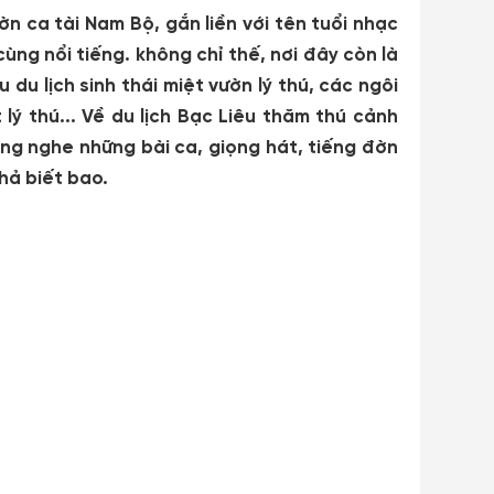
ờn ca tài Nam Bộ, gắn liền với tên tuổi nhạc
cùng nổi tiếng. không chỉ thế, nơi đây còn là
u lịch sinh thái miệt vườn lý thú, các ngôi
ý thú... Về du lịch Bạc Liêu thăm thú cảnh
ắng nghe những bài ca, giọng hát, tiếng đờn
hả biết bao.