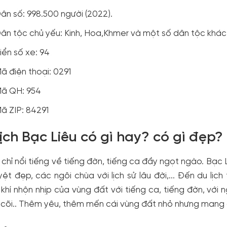
ân số: 998.500 người (2022).
ân tộc chủ yếu: Kinh, Hoa,Khmer và một số dân tộc khác
iển số xe: 94
ã điện thoại: 0291
ã QH: 954
ã ZIP: 84291
lịch Bạc Liêu có gì hay? có gì đẹp?
chỉ nổi tiếng về tiếng đờn, tiếng ca đầy ngọt ngào. Bạc
yệt đẹp, các ngôi chùa với lịch sử lâu đời,... Đến du lị
khí nhộn nhịp của vùng đất với tiếng ca, tiếng đờn, với n
cõi.. Thêm yêu, thêm mến cái vùng đất nhỏ nhưng mang