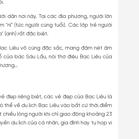
i.
ười dân nơi này. Tại các địa phương, người lớn
 "ní" (tức người cùng tuổi). Các lớp trẻ người
a" (anh) rất đặc biệt.
 Bạc Liêu vô cùng đặc sắc, mang đậm nét âm
ổ của bác Sáu Lầu, nói thơ điệu Bạc Liêu của
Trượng…
ẻ đẹp riêng biệt, các vẻ đẹp của Bạc Liêu là
 có thể về du lịch Bạc Liêu vào bất cứ thời điểm
iết chiều lòng người khi chỉ giao động khoảng 23
yến du lịch của cá nhân, gia đình hay tụ họp vi