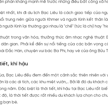
ên phản kháng mạnh mẽ trước những điều bất công xã hộ
ệt nhất, khi đi du lịch Bạc Liêu là cách giao tiếp của ng
ổi trung niên giữa người Khmer và người Kinh kết thân làm
 người Kinh lại thường gọi nhau là "chế" (tức là chị) hay "hi
thuật trong văn hóa, thưởng thức âm nhạc nghệ thuật
dân gian. Phải kể đến sự nổi tiếng của các bản vọng c
ái Đắc Hàn, chuyện vui bác Ba Phi, hay vè của ông Bửu 
tiết, khí hậu
a, Bạc Liêu đều đem đến một cảnh sắc thiên nhiên với v
ớn là các di tích, các khu miệt vườn,.. Bởi lẽ đó du khách
ong năm. Đặc biệt là thời tiết, khí hậu tại Bạc Liêu rất b
 độ, là thời tiết được rất nhiều du khách lựa chọn cho chu
ng bạn bè.