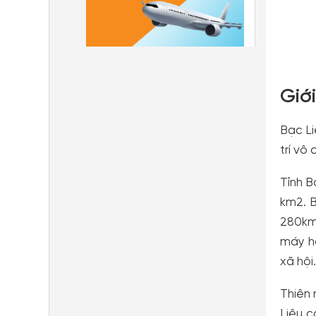
Giới
Bạc Li
trí vô
Tỉnh B
km2. 
280km
máy ha
xã hội
Thiên 
Liêu c