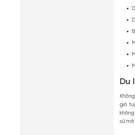
D
D
B
M
M
M
Du 
Không 
gió tu
không 
sử mở 