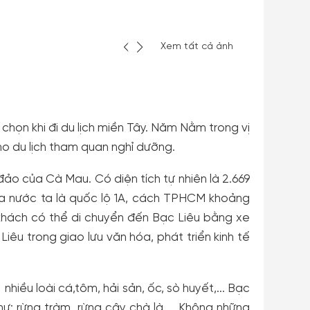
Xem tất cả ảnh
chọn khi đi du lịch miền Tây. Năm Nằm trong vị
p cho du lịch tham quan nghỉ dưỡng.
o của Cà Mau. Có diện tích tự nhiên là 2.669
a nước ta là quốc lộ 1A, cách TPHCM khoảng
hách có thể di chuyển đến Bạc Liêu bằng xe
Liêu trong giao lưu văn hóa, phát triển kinh tế
nhiều loài cá,tôm, hải sản, ốc, sò huyết,... Bạc
ư: rừng tràm, rừng cây chà là,... Không những