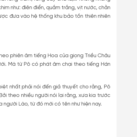
him như: điên điển, quắm trắng, vịt nước, chằn
được đưa vào hệ thống khu bảo tồn thiên nhiên
theo phiên âm tiếng Hoa của giọng Triều Châu
ưới. Mà từ Pô có phát âm chại theo tiếng Hán
biệt nhất phải nói đến giả thuyết cho rằng, Pô
Bởi theo nhiều người nói lại rằng, xưa kia trước
a người Lào, từ đó mới có tên như hiện nay.