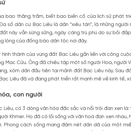
 sử
ua bao thăng trầm, biết bao biến cố của lịch sử phát tr
 Đa số dân cư Bạc Liêu là dân “xiêu tán”, là những người
ất này vẫn sừng sững, ngày càng trù phú do sự bồi đắp 
ng lòng của đồng bào dân tộc nơi đây.
ử hình thành của vùng đất Bạc Liêu gắn liền với công cu
g Mạc Cửu. Ông đã chiêu tập một số người Hoa, người V
àng, xóm dân đầu tiên tại mảnh đất Bạc Liêu này. Sau đó, 
 Bạc Liêu đã và đang phát triển rất mạnh mẽ về kinh tế, xã
hóa, con người
c Liêu, có 3 dòng văn hóa đặc sắc và nổi trội đan xen là
ười Khmer. Họ đã có lối sống với văn hoá đan xen nhau, 
ở. Phong cách sống mang đậm nét dân dã của một miền