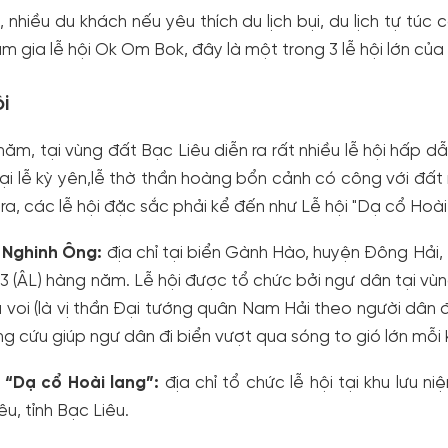
 nhiều du khách nếu yêu thích du lịch bụi, du lịch tự túc
m gia lễ hội Ok Om Bok, đây là một trong 3 lễ hội lớn củ
i
ăm, tại vùng đất Bạc Liêu diễn ra rất nhiều lễ hội hấp dẫ
ại lễ kỳ yên,lễ thờ thần hoàng bổn cảnh có công với đấ
ra, các lễ hội đặc sắc phải kể đến như Lễ hội "Dạ cổ Hoài
i Nghinh Ông:
địa chỉ tại biển Gành Hào, huyện Đông Hải, 
3 (ÂL) hàng năm. Lễ hội được tổ chức bởi ngư dân tại v
á voi (là vị thần Đại tướng quân Nam Hải theo người dân 
g cứu giúp ngư dân đi biển vượt qua sóng to gió lớn mỗi 
 “Dạ cổ Hoài lang”:
địa chỉ tổ chức lễ hội tại khu lưu 
êu, tỉnh Bạc Liêu.