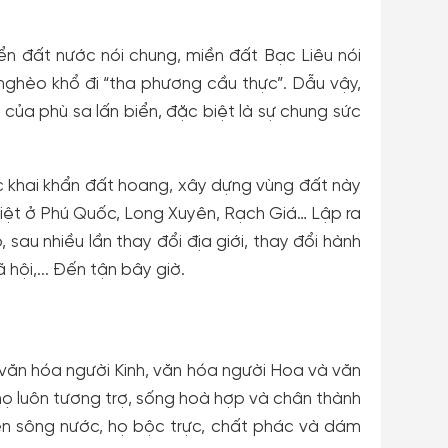
iển đất nước nói chung, miền đất Bạc Liêu nói
 nghèo khổ đi “tha phương cầu thực”. Dẫu vậy,
của phù sa lấn biển, đặc biệt là sự chung sức
ộc khai khẩn đất hoang, xây dựng vùng đất này
iệt ở Phú Quốc, Long Xuyên, Rạch Giá… Lập ra
sau nhiều lần thay đổi địa giới, thay đổi hành
 hội,... Đến tận bây giờ.
: văn hóa người Kinh, văn hóa người Hoa và văn
họ luôn tương trợ, sống hoà hợp và chân thành
 sông nước, họ bộc trực, chất phác và dám