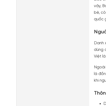
vậy, B
bè, cò
quốc g
Nguồ
Danh x
dùng đ
Việt l
Ngoài 
là đồn
khi ng
Thôn
D