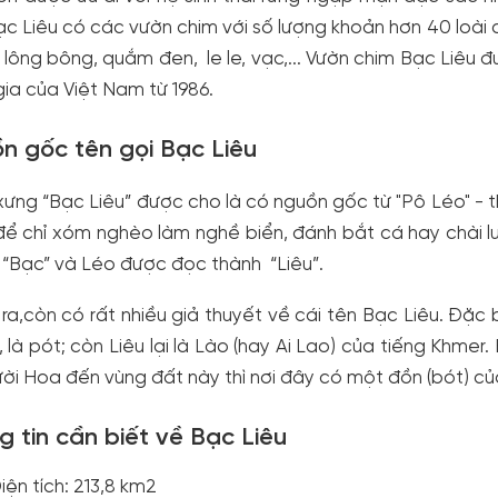
ạc Liêu có các vườn chim với số lượng khoản hơn 40 loài c
 lông bông, quắm đen, le le, vạc,... Vườn chim Bạc Liêu 
ia của Việt Nam từ 1986.
n gốc tên gọi Bạc Liêu
ưng “Bạc Liêu” được cho là có nguồn gốc từ "Pô Léo" - 
ể chỉ xóm nghèo làm nghề biển, đánh bắt cá hay chài l
à “Bạc” và Léo được đọc thành “Liêu”.
ra,còn có rất nhiều giả thuyết về cái tên Bạc Liêu. Đặc 
, là pót; còn Liêu lại là Lào (hay Ai Lao) của tiếng Khmer. 
ười Hoa đến vùng đất này thì nơi đây có một đồn (bót) củ
g tin cần biết về Bạc Liêu
iện tích: 213,8 km2