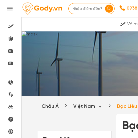
0938
Nhập điểm đến?
Vé m
Châu Á
Việt Nam
Bạc Liê
Bạ