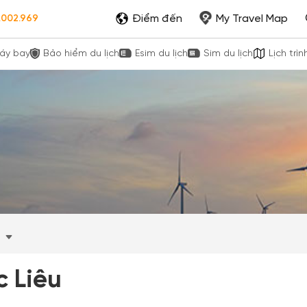
Điểm đến
My Travel Map
.002.969
áy bay
Bảo hiểm du lịch
Esim du lịch
Sim du lịch
Lịch trìn
u
c Liêu