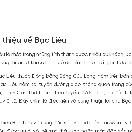
 thiệu về Bạc Liêu
êu là một trong những tỉnh thành được nhiều du khách lựa 
 cùng thuận lợi khi có biển, có địa hình thấp,.. rất phù hợ
ạc Liêu thuộc Đồng bằng Sông Cửu Long, nằm trên bán đả
Bạc Liêu nằm tại tuyến đường giao thông quan trọng củ
, cách Cần Thơ 110km theo tuyến đường bộ, do đó du k
y ô tô. Đây chính là điều kiện vô cùng thuận lợi cho Bạc 
.
nhiên Bạc Liêu vô cùng đặc sắc với bờ biển dài 56 km, với 
òn được ưu ái với hệ sinh thái rừng ngập mặn đặc sắc nh