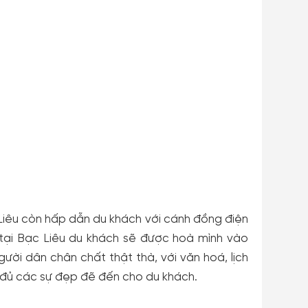
 Liêu còn hấp dẫn du khách với cánh đồng điện
ch tại Bạc Liêu du khách sẽ được hoà mình vào
gười dân chân chất thật thà, với văn hoá, lịch
 đủ các sự đẹp đẽ đến cho du khách.