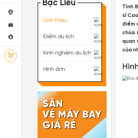
Bạc Liêu
Tỉnh B
sĩ Cao
Giới thiệu
điểm đ
chùa 
Điểm du lịch
quan v
của nh
Kinh nghiệm du lịch
Hình
Hình ảnh