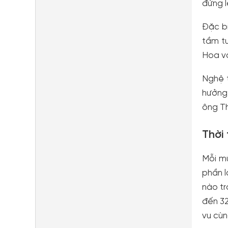
đứng l
Đặc bi
tầm tu
Hoa và
Nghệ 
hưởng 
ông Th
Thời 
Mỗi mù
phần l
nào tr
đến 32
vu cù