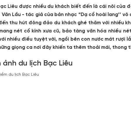
ạc Liêu được nhiều du khách biết đến là cái nôi của đ
 Văn Lầu - tác giả của bản nhạc “Dạ cổ hoài lang’’ vô 
ến thu hút đông đảo du khách ghé thăm với nhiều khu d
mang nét cổ kính xưa cũ, bảo tàng văn hóa nhiều nét l
ới nhiều điều tuyệt vời, ngồi bên con nước mát rượi l
ững giọng ca nơi đây khiến ta thêm thoải mái, thong t
 ảnh du lịch Bạc Liêu