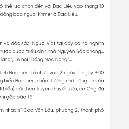
 có thể lựa chọn đến với Bạc Liêu vào tháng 10
a đồng bào người Khmer ở Bạc Liêu.
n và đặc sắc. Người Việt tại đây có hội nghinh
t nước được triều đình nhà Nguyễn Sắc phong…
 lang", Lễ hội "Đồng Nọc Nạng"...
tỉnh Bạc Liêu, tổ chức vào 2 ngày là ngày 9-10
ùng biển Bạc Liêu, nhằm tưởng nhớ công ơn của
đi biển) bởi theo truyền thuyết xưa, cá Ông đã
khi gặp bão tố.
niệm nhạc sĩ Cao Văn Lầu, phường 2, thành phố