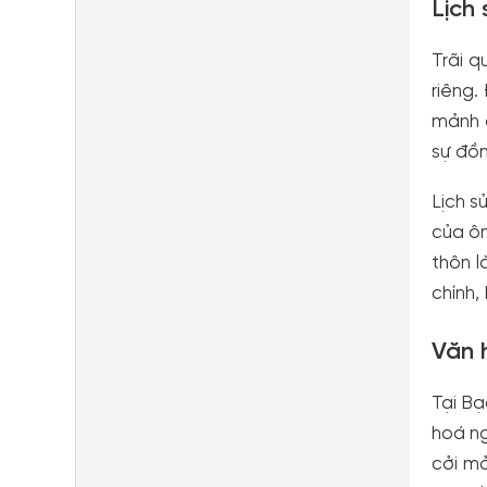
Lịch
Trãi q
riêng.
mảnh đ
sự đồ
Lịch s
của ôn
thôn l
chính,
Văn 
Tại Bạ
hoá ng
cởi m