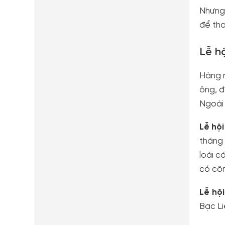
Nhưng,
để tha
Lễ hộ
Hàng n
ông, đ
Ngoài 
Lễ hộ
tháng 
loài c
có côn
Lễ hội
Bạc Li