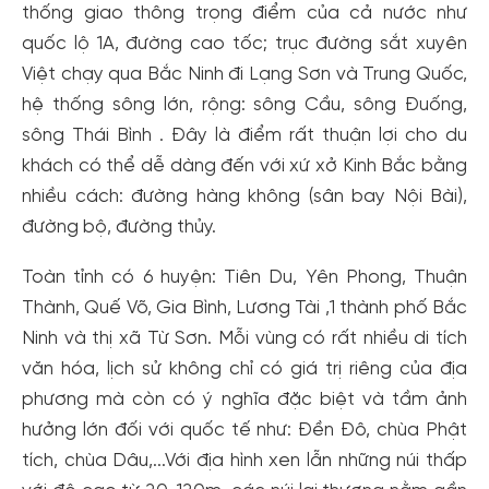
thống giao thông trọng điểm của cả nước như
quốc lộ 1A, đường cao tốc; trục đường sắt xuyên
Việt chạy qua Bắc Ninh đi Lạng Sơn và Trung Quốc,
hệ thống sông lớn, rộng: sông Cầu, sông Đuống,
sông Thái Bình . Đây là điểm rất thuận lợi cho du
khách có thể dễ dàng đến với xứ xở Kinh Bắc bằng
nhiều cách: đường hàng không (sân bay Nội Bài),
đường bộ, đường thủy.
Toàn tỉnh có 6 huyện: Tiên Du, Yên Phong, Thuận
Thành, Quế Võ, Gia Bình, Lương Tài ,1 thành phố Bắc
Ninh và thị xã Từ Sơn. Mỗi vùng có rất nhiều di tích
văn hóa, lịch sử không chỉ có giá trị riêng của địa
phương mà còn có ý nghĩa đặc biệt và tầm ảnh
hưởng lớn đối với quốc tế như: Đền Đô, chùa Phật
tích, chùa Dâu,...Với địa hình xen lẫn những núi thấp