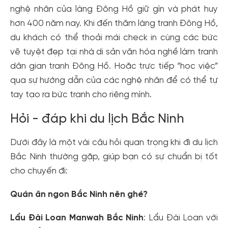
nghệ nhân của làng Đông Hồ giữ gìn và phát huy
hơn 400 năm nay. Khi đến thăm làng tranh Đông Hồ,
du khách có thể thoải mái check in cùng các bức
vẽ tuyệt đẹp tại nhà di sản văn hóa nghề làm tranh
dân gian tranh Đông Hồ. Hoặc trực tiếp “học việc”
qua sự hướng dẫn của các nghệ nhân để có thể tự
tay tạo ra bức tranh cho riêng mình.
Hỏi - đáp khi du lịch Bắc Ninh
Dưới đây là một vài câu hỏi quan trọng khi đi du lịch
Bắc Ninh thường gặp, giúp bạn có sự chuẩn bị tốt
cho chuyến đi:
Quán ăn ngon Bắc Ninh nên ghé?
Lẩu Đài Loan Manwah Bắc Ninh
: Lẩu Đài Loan với