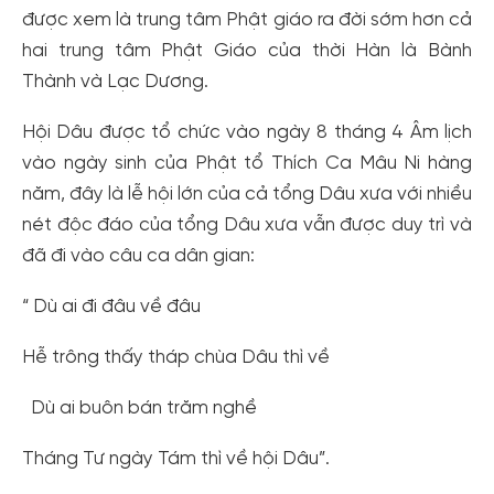
được xem là trung tâm Phật giáo ra đời sớm hơn cả
hai trung tâm Phật Giáo của thời Hàn là Bành
Thành và Lạc Dương.
Hội Dâu được tổ chức vào ngày 8 tháng 4 Âm lịch
vào ngày sinh của Phật tổ Thích Ca Mâu Ni hàng
năm, đây là lễ hội lớn của cả tổng Dâu xưa với nhiều
nét độc đáo của tổng Dâu xưa vẫn được duy trì và
đã đi vào câu ca dân gian:
“ Dù ai đi đâu về đâu
Hễ trông thấy tháp chùa Dâu thì về
Dù ai buôn bán trăm nghề
Tháng Tư ngày Tám thì về hội Dâu”.