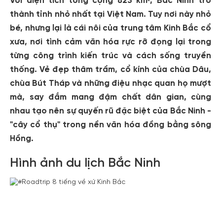
Với diện tích tổng cộng 823 km², Bắc Ninh trở
thành tỉnh nhỏ nhất tại Việt Nam. Tuy nơi này nhỏ
bé, nhưng lại là cái nôi của trung tâm Kinh Bắc cổ
xưa, nơi tình cảm văn hóa rực rỡ đọng lại trong
từng công trình kiến trúc và cách sống truyền
thống. Vẻ đẹp thâm trầm, cổ kính của chùa Dâu,
chùa Bút Tháp và những điệu nhạc quan họ mượt
mà, say đắm mang đậm chất dân gian, cùng
nhau tạo nên sự quyến rũ đặc biệt của Bắc Ninh -
"cây cổ thụ" trong nền văn hóa đồng bằng sông
Hồng.
Hình ảnh du lịch Bắc Ninh