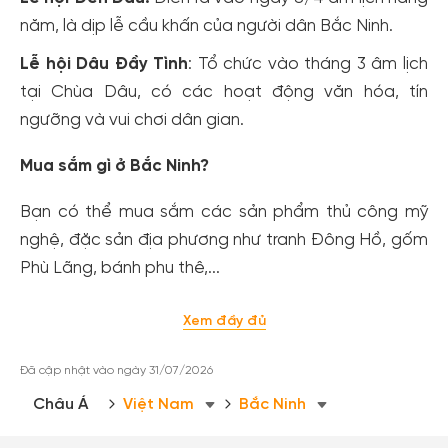
năm, là dịp lễ cầu khấn của người dân Bắc Ninh.
Lễ hội Dâu Đầy Tình
: Tổ chức vào tháng 3 âm lịch
tại Chùa Dâu, có các hoạt động văn hóa, tín
ngưỡng và vui chơi dân gian.
Mua sắm gì ở Bắc Ninh?
Bạn có thể mua sắm các sản phẩm thủ công mỹ
nghệ, đặc sản địa phương như tranh Đông Hồ, gốm
Phù Lãng, bánh phu thê,...
Xem đầy đủ
Đã cập nhật vào ngày 31/07/2026
Châu Á
Việt Nam
Bắc Ninh