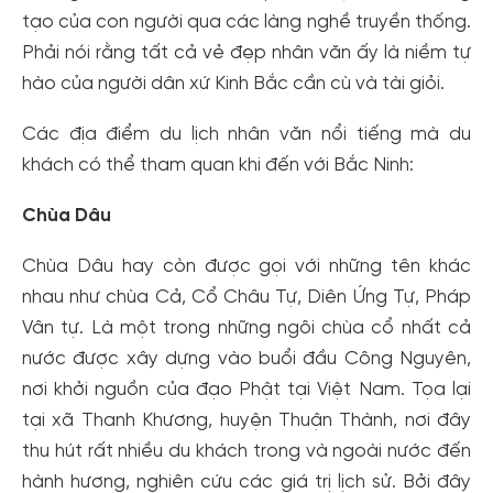
tạo của con người qua các làng nghề truyền thống.
Phải nói rằng tất cả vẻ đẹp nhân văn ấy là niềm tự
hào của người dân xứ Kinh Bắc cần cù và tài giỏi.
Các địa điểm du lịch nhân văn nổi tiếng mà du
khách có thể tham quan khi đến với Bắc Ninh:
Chùa Dâu
Chùa Dâu hay còn được gọi với những tên khác
nhau như chùa Cả, Cổ Châu Tự, Diên Ứng Tự, Pháp
Vân tự. Là một trong những ngôi chùa cổ nhất cả
nước được xây dựng vào buổi đầu Công Nguyên,
nơi khởi nguồn của đạo Phật tại Việt Nam. Tọa lại
tại xã Thanh Khương, huyện Thuận Thành, nơi đây
thu hút rất nhiều du khách trong và ngoài nước đến
hành hương, nghiên cứu các giá trị lịch sử. Bởi đây