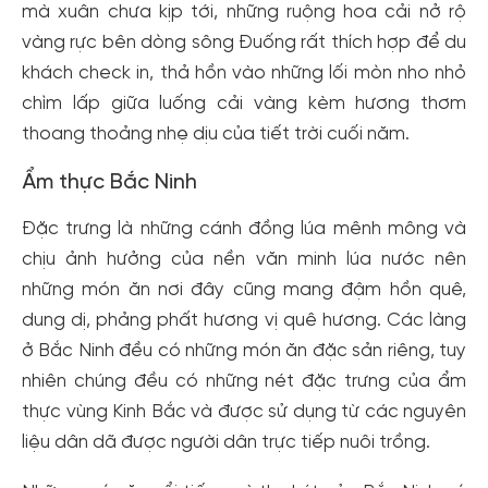
mà xuân chưa kịp tới, những ruộng hoa cải nở rộ
vàng rực bên dòng sông Đuống rất thích hợp để du
khách check in, thả hồn vào những lối mòn nho nhỏ
chìm lấp giữa luống cải vàng kèm hương thơm
thoang thoảng nhẹ dịu của tiết trời cuối năm.
Ẩm thực Bắc Ninh
Đặc trưng là những cánh đồng lúa mênh mông và
chịu ảnh hưởng của nền văn minh lúa nước nên
những món ăn nơi đây cũng mang đậm hồn quê,
dung dị, phảng phất hương vị quê hương. Các làng
ở Bắc Ninh đều có những món ăn đặc sản riêng, tuy
nhiên chúng đều có những nét đặc trưng của ẩm
thực vùng Kinh Bắc và được sử dụng từ các nguyên
liệu dân dã được người dân trực tiếp nuôi trồng.