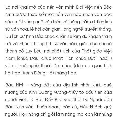
Là nơi khai mở của nền văn minh Đại Việt nên Bắc
Ninh được thừa kế một nền văn hóa nhân văn đặc
sắc, một vùng quê văn hiến với hàng trăm di tích lịch
sử văn hóa, lễ hội dân gian, làng nghề truyền thống.
Du lịch xứ Kinh Bắc chắc chắn sẽ làm du khách trầm
trồ với những trang lịch sử văn hóa, giáo dục nơi có
thành cổ Luy Lâu, nơi phát tích của Phật giáo Việt
Nam (chùa Dâu, chùa Phật Tích, chùa Bút Tháp,..)
và nơi mà nghệ thuật âm nhạc (dân ca quan họ),
hội họa (tranh Đông Hồ) thăng hoa.
Bắc Ninh - vùng đất của địa linh nhân kiệt, quê
hương của Kinh Dương Vương-thủy tổ đầu tiên của
người Việt, Lý Bát Đế- 8 vị vua thời Lý. Người dân
Bắc Ninh vốn thuần phác, cần cù, hiếu khách quý
người. Họ không chỉ giỏi làm nông mà còn là những