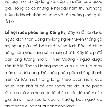
với quy mô từ cấp làng xã, cấp tỉnh, đến cấp quốc
gia. Trong đó có những lễ hội đầu năm thu hút hàng
triệu du khách thập phương về tận hưởng không khí
lễ hội.
Lễ hội rước pháo làng Đồng Kỵ
: đây là lễ hội được
người dân thôn Đồng Kỵ-làng nghề truyền thống gỗ
mỹ nghệ giàu có bậc nhất vùng Kinh Bắc tổ chức
hàng năm vào sáng sớm mùng 3 tết. Đây là dịp để
dân làng tưởng nhớ vị Thiên Cương - người được
tôn thờ là Thành Hoàng mang lại sự sung túc, may
mắn cho dân làng. Đội rước pháo gồm những thanh
niên ưu tứu nhất trong làng, theo quan niệm của
người dân nhà ai có con tham gia đội rước pháo
được coi là vịnh hạnh lớn, là phúc phần đầu năm của
gia đình. Theo sau là các vị trưởng bối, người có
chức sách cùng người dân trong làng.