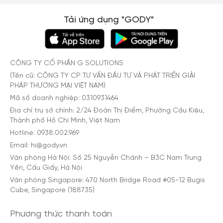
Tải ứng dụng "GODY"
CÔNG TY CỔ PHẦN G SOLUTIONS
(Tên cũ: CÔNG TY CP TƯ VẤN ĐẦU TƯ VÀ PHÁT TRIỂN GIẢI
PHÁP THƯƠNG MẠI VIỆT NAM)
Mã số doanh nghiệp: 0310931464
Địa chỉ trụ sở chính: 2/24 Đoàn Thị Điểm, Phường Cầu Kiệu,
Thành phố Hồ Chí Minh, Việt Nam
Hotline: 0938.002.969
Email: hi@gody.vn
Văn phòng Hà Nội: Số 25 Nguyễn Chánh – B3C Nam Trung
Yên, Cầu Giấy, Hà Nội
Văn phòng Singapore: 470 North Bridge Road #05-12 Bugis
Cube, Singapore (188735)
Phương thức thanh toán