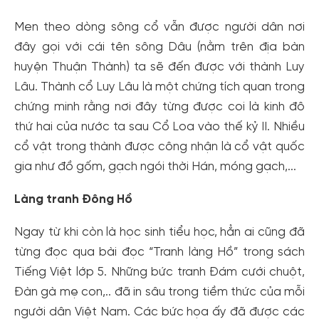
Men theo dòng sông cổ vẫn được người dân nơi
đây gọi với cái tên sông Dâu (nằm trên địa bàn
huyện Thuận Thành) ta sẽ đến được với thành Luy
Lâu. Thành cổ Luy Lâu là một chứng tích quan trong
chứng minh rằng nơi đây từng được coi là kinh đô
thứ hai của nước ta sau Cổ Loa vào thế kỷ II. Nhiều
cổ vật trong thành được công nhận là cổ vật quốc
gia như đồ gốm, gạch ngói thời Hán, móng gạch,...
Làng tranh Đông Hồ
Ngay từ khi còn là học sinh tiểu học, hẳn ai cũng đã
từng đọc qua bài đọc “Tranh làng Hồ” trong sách
Tiếng Việt lớp 5. Những bức tranh Đám cưới chuột,
Đàn gà mẹ con,.. đã in sâu trong tiềm thức của mỗi
người dân Việt Nam. Các bức họa ấy đã được các