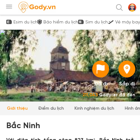
Esim du lịch
Bảo hiểm du lịch
Sim du lịch
Vé máy bay
Đã đi
Sắp đi
211,043
Gody-er đã đến
Giới thiệu
Điểm du lịch
Kinh nghiệm du lịch
Hình ả
Bắc Ninh