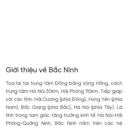
Xem tất cả ảnh
Giới thiệu về Bắc Ninh
Tọa lại tại trung tâm Đồng bằng sông Hồng, cách
trung tâm Hà Nội 30km, Hải Phòng 110km. Tiếp giáp
với các tỉnh: Hải Dương (phía Đông), Hưng Yên (phía
Nam), Bắc Giang (phía Bắc), Hà Nội (phía Tây). Là
tỉnh trong tam giác tăng trưởng kinh tế Hà Nội-Hải
Phòng-Quảng Ninh, Bắc Ninh nằm trên các hệ