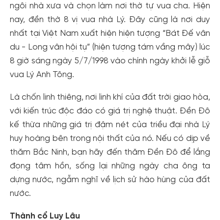
ngôi nhà xưa và chọn làm nơi thờ tự vua cha. Hiện
nay, đền thờ 8 vị vua nhà Lý. Đây cũng là nơi duy
nhất tại Việt Nam xuất hiện hiện tượng “Bát Đế vân
du - Long vân hội tụ” (hiện tượng tám vầng mây) lúc
8 giờ sáng ngày 5/7/1998 vào chính ngày khởi lễ giỗ
vua Lý Anh Tông.
Là chốn linh thiêng, nơi linh khí của đất trời giao hòa,
với kiến ​​trúc độc đáo có giá trị nghệ thuật. Đền Đô
kế thừa những giá trị đậm nét của triều đại nhà Lý
huy hoàng bên trong nội thất của nó. Nếu có dịp về
thăm Bắc Ninh, bạn hãy đến thăm Đền Đô để lắng
đọng tâm hồn, sống lại những ngày cha ông ta
dựng nước, ngẫm nghĩ về lịch sử hào hùng của đất
nước.
Thành cổ Luy Lâu