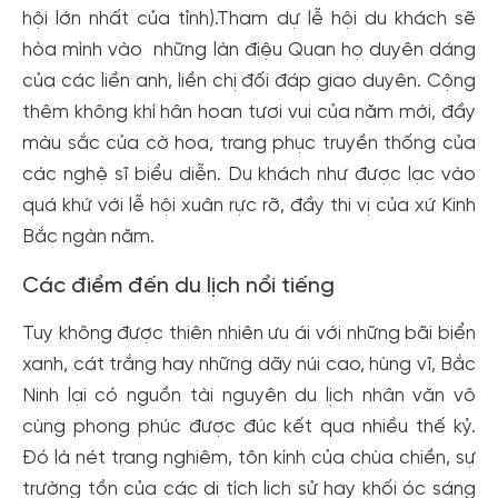
hội lớn nhất của tỉnh).Tham dự lễ hội du khách sẽ
hòa mình vào những làn điệu Quan họ duyên dáng
của các liền anh, liền chị đối đáp giao duyên. Cộng
thêm không khí hân hoan tươi vui của năm mới, đầy
màu sắc của cờ hoa, trang phục truyền thống của
các nghệ sĩ biểu diễn. Du khách như được lạc vào
quá khứ với lễ hội xuân rực rỡ, đầy thi vị của xứ Kinh
Bắc ngàn năm.
Các điểm đến du lịch nổi tiếng
Tuy không được thiên nhiên ưu ái với những bãi biển
xanh, cát trắng hay những dãy núi cao, hùng vĩ, Bắc
Ninh lại có nguồn tài nguyên du lịch nhân văn vô
cùng phong phúc được đúc kết qua nhiều thế kỷ.
Đó là nét trang nghiêm, tôn kính của chùa chiền, sự
trường tồn của các di tích lịch sử hay khối óc sáng