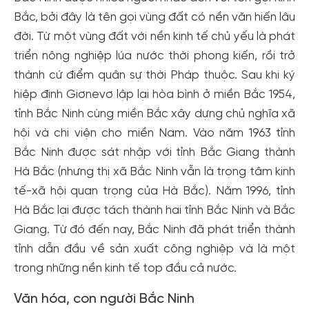
Bắc, bởi đây là tên gọi vùng đất có nền văn hiến lâu
đời. Từ một vùng đất với nền kinh tế chủ yếu là phát
triển nông nghiệp lúa nước thời phong kiến, rồi trở
thành cứ điểm quân sự thời Pháp thuộc. Sau khi ký
hiệp định Giơnevơ lập lại hòa bình ở miền Bắc 1954,
tỉnh Bắc Ninh cùng miền Bắc xây dựng chủ nghĩa xã
hội và chi viện cho miền Nam. Vào năm 1963 tỉnh
Bắc Ninh được sát nhập với tỉnh Bắc Giang thành
Hà Bắc (nhưng thị xã Bắc Ninh vẫn là trọng tâm kinh
tế-xã hội quan trọng của Hà Bắc). Năm 1996, tỉnh
Hà Bắc lại được tách thành hai tỉnh Bắc Ninh và Bắc
Giang. Từ đó đến nay, Bắc Ninh đã phát triển thành
tỉnh dẫn đầu về sản xuất công nghiệp và là một
trong những nền kinh tế top đầu cả nước.
Văn hóa, con người Bắc Ninh