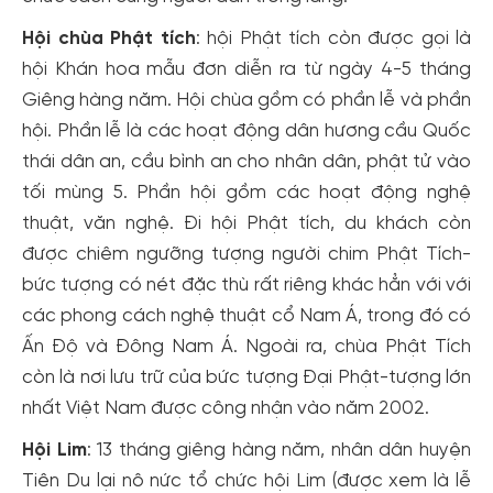
Hội chùa Phật tích
: hội Phật tích còn được gọi là
hội Khán hoa mẫu đơn diễn ra từ ngày 4-5 tháng
Giêng hàng năm. Hội chùa gồm có phần lễ và phần
hội. Phần lễ là các hoạt động dân hương cầu Quốc
thái dân an, cầu bình an cho nhân dân, phật tử vào
tối mùng 5. Phần hội gồm các hoạt động nghệ
thuật, văn nghệ. Đi hội Phật tích, du khách còn
được chiêm ngưỡng tượng người chim Phật Tích-
bức tượng có nét đặc thù rất riêng khác hẳn với với
các phong cách nghệ thuật cổ Nam Á, trong đó có
Ấn Độ và Đông Nam Á. Ngoài ra, chùa Phật Tích
còn là nơi lưu trữ của bức tượng Đại Phật-tượng lớn
nhất Việt Nam được công nhận vào năm 2002.
Hội Lim
: 13 tháng giêng hàng năm, nhân dân huyện
Tiên Du lại nô nức tổ chức hội Lim (được xem là lễ