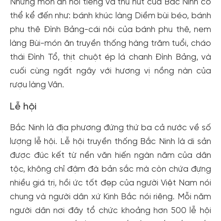
Những món ăn nổi tiếng và thu hút của Bắc Ninh có
thể kể đến như: bánh khúc làng Diềm bùi béo, bánh
phu thê Đình Bảng-cái nôi của bánh phu thê, nem
làng Bùi-món ăn truyền thống hàng trăm tuổi, cháo
thái Đình Tổ, thịt chuột ép lá chanh Đình Bảng, và
cuối cùng ngất ngây với hương vị nồng nàn của
rượu làng Vân.
Lễ hội
Bắc Ninh là địa phương đứng thứ ba cả nước về số
lượng lễ hội. Lễ hội truyền thống Bắc Ninh là di sản
được đúc kết từ nền văn hiến ngàn năm của dân
tộc, không chỉ đậm đà bản sắc mà còn chứa đựng
nhiều giá trị, hồi ức tốt đẹp của người Việt Nam nói
chung và người dân xứ Kinh Bắc nói riêng. Mỗi năm
người dân nơi đây tổ chức khoảng hơn 500 lễ hội