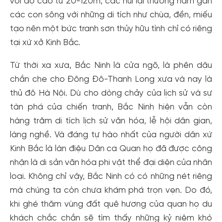
với độ cao từ 20-120m, các núi lại thương nằm gần
các con sông với những di tích như chùa, đền, miếu
tạo nên một bức tranh sơn thủy hữu tình chỉ có riêng
tại xứ xở Kinh Bắc.
Từ thời xa xưa, Bắc Ninh là cửa ngõ, là phên dậu
chắn che cho Đông Đô-Thanh Long xưa và nay là
thủ đô Hà Nội. Dù cho dòng chảy của lịch sử và sự
tàn phá của chiến tranh, Bắc Ninh hiện vẫn còn
hàng trăm di tích lịch sử văn hóa, lễ hội dân gian,
làng nghề. Và đáng tự hào nhất của người dân xứ
Kinh Bắc là làn điệu Dân ca Quan họ đã được công
nhận là di sản văn hóa phi vật thể đại diện của nhân
loại. Không chỉ vậy, Bắc Ninh có có những nét riêng
mà chúng ta còn chưa khám phá trọn vẹn. Do đó,
khi ghé thăm vùng đất quê hương của quan họ du
khách chắc chắn sẽ tìm thấy những kỷ niệm khó