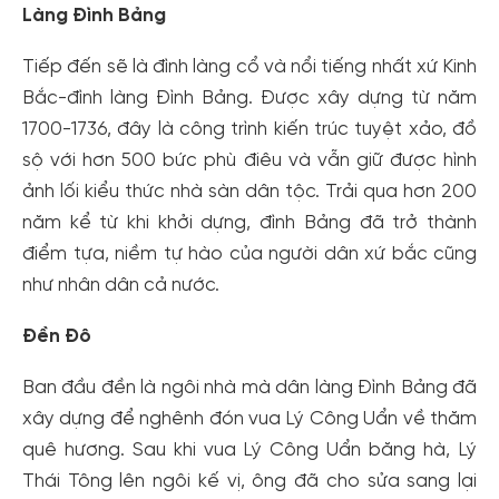
Làng Đình Bảng
Tiếp đến sẽ là đình làng cổ và nổi tiếng nhất xứ Kinh
Bắc-đình làng Đình Bảng. Được xây dựng từ năm
1700-1736, đây là công trình kiến trúc tuyệt xảo, đồ
sộ với hơn 500 bức phù điêu và vẫn giữ được hình
ảnh lối kiểu thức nhà sàn dân tộc. Trải qua hơn 200
năm kể từ khi khởi dựng, đình Bảng đã trở thành
điểm tựa, niềm tự hào của người dân xứ bắc cũng
như nhân dân cả nước.
Đền Đô
Ban đầu đền là ngôi nhà mà dân làng Đình Bảng đã
xây dựng để nghênh đón vua Lý Công Uẩn về thăm
quê hương. Sau khi vua Lý Công Uẩn băng hà, Lý
Thái Tông lên ngôi kế vị, ông đã cho sửa sang lại