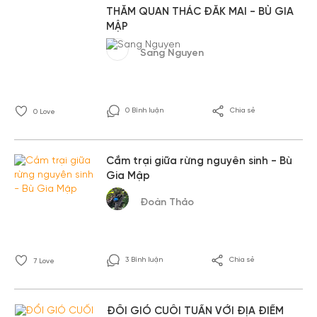
THĂM QUAN THÁC ĐẮK MAI - BÙ GIA
MẬP
Sang Nguyen
0 Bình luận
Chia sẻ
0
Love
Cắm trại giữa rừng nguyên sinh - Bù
Gia Mập
Đoàn Thảo
3 Bình luận
Chia sẻ
7
Love
ĐỔI GIÓ CUỐI TUẦN VỚI ĐỊA ĐIỂM