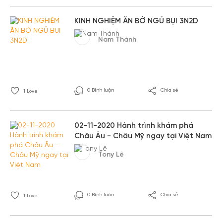
KINH NGHIỆM ĂN BỜ NGỦ BỤI 3N2D
Nam Thành
0 Bình luận
Chia sẻ
1
Love
02-11-2020 Hành trình khám phá
Châu Âu - Châu Mỹ ngay tại Việt Nam
Tony Lê
0 Bình luận
Chia sẻ
1
Love