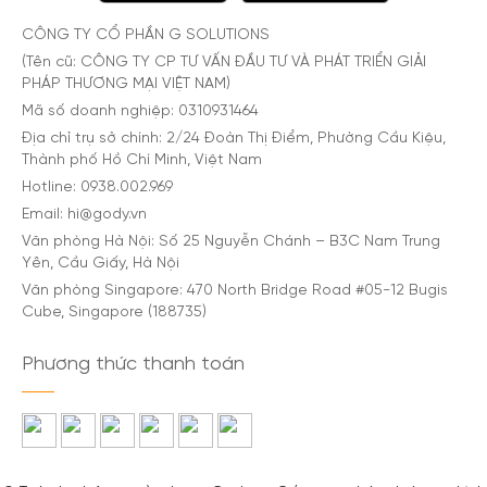
CÔNG TY CỔ PHẦN G SOLUTIONS
(Tên cũ: CÔNG TY CP TƯ VẤN ĐẦU TƯ VÀ PHÁT TRIỂN GIẢI
PHÁP THƯƠNG MẠI VIỆT NAM)
Mã số doanh nghiệp: 0310931464
Địa chỉ trụ sở chính: 2/24 Đoàn Thị Điểm, Phường Cầu Kiệu,
Thành phố Hồ Chí Minh, Việt Nam
Hotline: 0938.002.969
Email: hi@gody.vn
Văn phòng Hà Nội: Số 25 Nguyễn Chánh – B3C Nam Trung
Yên, Cầu Giấy, Hà Nội
Văn phòng Singapore: 470 North Bridge Road #05-12 Bugis
Cube, Singapore (188735)
Phương thức thanh toán