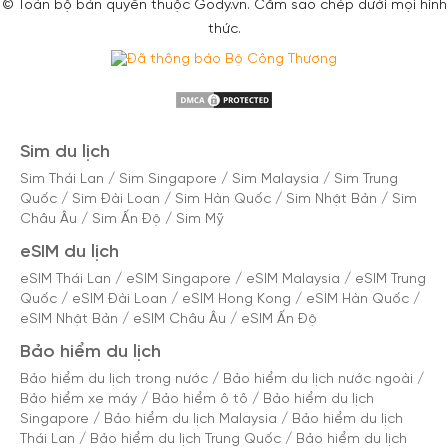
© Toàn bộ bản quyền thuộc Gody.vn. Cấm sao chép dưới mọi hình
thức.
Sim du lịch
Sim Thái Lan
/
Sim Singapore
/
Sim Malaysia
/
Sim Trung
Quốc
/
Sim Đài Loan
/
Sim Hàn Quốc
/
Sim Nhật Bản
/
Sim
Châu Âu
/
Sim Ấn Độ
/
Sim Mỹ
eSIM du lịch
eSIM Thái Lan
/
eSIM Singapore
/
eSIM Malaysia
/
eSIM Trung
Quốc
/
eSIM Đài Loan
/
eSIM Hong Kong
/
eSIM Hàn Quốc
/
eSIM Nhật Bản
/
eSIM Châu Âu
/
eSIM Ấn Độ
Bảo hiểm du lịch
Bảo hiểm du lịch trong nước
/
Bảo hiểm du lịch nước ngoài
/
Bảo hiểm xe máy
/
Bảo hiểm ô tô
/
Bảo hiểm du lịch
Singapore
/
Bảo hiểm du lịch Malaysia
/
Bảo hiểm du lịch
Thái Lan
/
Bảo hiểm du lịch Trung Quốc
/
Bảo hiểm du lịch