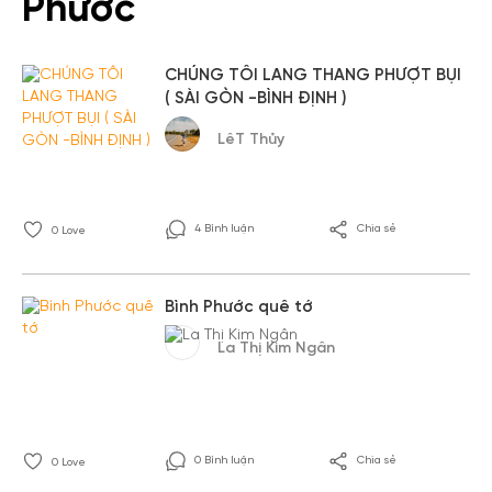
Phước
CHÚNG TÔI LANG THANG PHƯỢT BỤI
( SÀI GÒN -BÌNH ĐỊNH )
LêT Thủy
4 Bình luận
Chia sẻ
0
Love
Bình Phước quê tớ
La Thị Kim Ngân
0 Bình luận
Chia sẻ
0
Love