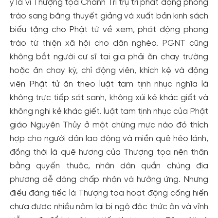
y là vì Thượng tọa Chánh Trí trụ trì phát động phong
đãi!
trào sang băng thuyết giảng và xuất bản kinh sách
Tạo tài khoản để có thể
nhận ngay các ưu đãi
hấp dẫn
biếu tặng cho Phật tử về xem, phát động phong
dành cho thành viên đến từ các đối tác của Gody.vn dành
trào từ thiện xã hội cho dân nghèo. PGNT cũng
cho cộng đồng.
không bắt người cư sĩ tại gia phải ăn chay trường
Đăng ký
hoặc ăn chay kỳ, chỉ động viên, khích kệ và động
Hoặc đăng nhập bằng
viên Phật tử ăn theo luật tam tịnh nhục nghĩa là
Đăng nhập Facebook
Đăng nhập Google
không trực tiếp sát sanh, không xúi kẻ khác giết và
không nghi kẻ khác giết. luật tam tịnh nhục của Phật
giáo Nguyên Thủy ở một chừng mực nào đó thích
hợp cho người dân lao động và miền quê hẻo lánh,
đồng thời là quê hương của Thượng tọa nên thân
bằng quyến thuộc, nhân dân quần chúng địa
phương dễ dàng chấp nhận và hưởng ứng. Nhưng
điều đáng tiếc là Thượng tọa hoạt động cống hiến
chưa được nhiều năm lại bị ngộ độc thức ăn và vĩnh