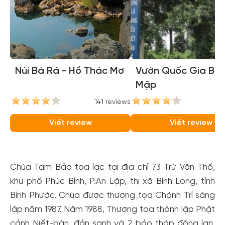
Núi Bà Rá - Hồ Thác Mơ
Vườn Quốc Gia Bù 
Mập
141 reviews
11
Viết review
Viết review
Chùa Tam Bảo tọa lạc tại địa chỉ 73 Trừ Văn Thố,
khu phố Phúc Bình, P.An Lập, thị xã Bình Long, tỉnh
Bình Phước. Chùa được thượng tọa Chánh Trí sáng
lập năm 1987. Năm 1988, Thượng tọa thành lập Phật
cảnh Niết-bàn, đản sanh và 2 bảo tháp đông lan,