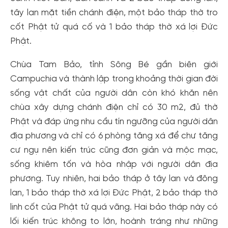
tây lan mặt tiền chánh điện, một bảo tháp thờ tro
cốt Phật tử quá cố và 1 bảo tháp thờ xá lợi Đức
Phật.
Chùa Tam Bảo, tỉnh Sông Bé gần biên giới
Campuchia và thành lập trong khoảng thời gian đời
sống vật chất của người dân còn khó khăn nên
chùa xây dựng chánh điện chỉ có 30 m2, đủ thờ
Phật và đáp ứng nhu cầu tín ngưỡng của người dân
địa phương và chỉ có 6 phòng tăng xá để chư tăng
cư ngụ nên kiến trúc cũng đơn giản và mộc mạc,
sống khiêm tốn và hòa nhập với người dân địa
phương. Tuy nhiên, hai bảo tháp ở tây lan và đông
lan, 1 bảo tháp thờ xá lợi Đức Phật, 2 bảo tháp thờ
linh cốt của Phật tử quá vãng. Hai bảo tháp này có
lối kiến trúc không to lớn, hoành tráng như những