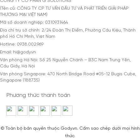
CÔNG TY CỔ PHẦN G SOLUTIONS
(Tên cũ: CÔNG TY CP TƯ VẤN ĐẦU TƯ VÀ PHÁT TRIỂN GIẢI PHÁP
THƯƠNG MẠI VIỆT NAM)
Mã số doanh nghiệp: 0310931464
Địa chỉ trụ sở chính: 2/24 Đoàn Thị Điểm, Phường Cầu Kiệu, Thành
phố Hồ Chí Minh, Việt Nam
Hotline: 0938.002.969
Email: hi@gody.vn
Văn phòng Hà Nội: Số 25 Nguyễn Chánh – B3C Nam Trung Yên,
Cầu Giấy, Hà Nội
Văn phòng Singapore: 470 North Bridge Road #05-12 Bugis Cube,
Singapore (188735)
Phương thức thanh toán
© Toàn bộ bản quyền thuộc Gody.vn. Cấm sao chép dưới mọi hình
thức.