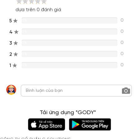
dựa trên 0 đánh giá
0
5
0%
0
4
0%
0
3
0%
0
2
0%
0
1
0%
Tải ứng dụng "GODY"