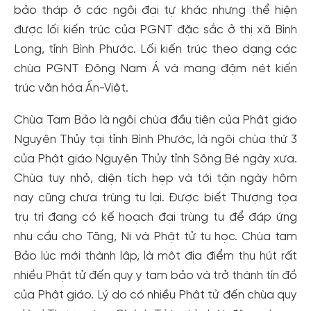
bảo tháp ở các ngôi đại tự khác nhưng thể hiện
được lối kiến trúc của PGNT đặc sắc ở thị xã Bình
Long, tỉnh Bình Phước. Lối kiến trúc theo dạng các
chùa PGNT Đông Nam Á và mang đậm nét kiến
trúc văn hóa Ấn-Việt.
Chùa Tam Bảo là ngôi chùa đầu tiên của Phật giáo
Nguyên Thủy tại tỉnh Bình Phước, là ngôi chùa thứ 3
của Phật giáo Nguyên Thủy tỉnh Sông Bé ngày xưa.
Chùa tuy nhỏ, diện tích hẹp và tới tận ngày hôm
nay cũng chưa trùng tu lại. Được biết Thượng tọa
trụ trì đang có kế hoạch đại trùng tu để đáp ứng
nhu cầu cho Tăng, Ni và Phật tử tu học. Chùa tam
Bảo lúc mới thành lập, là một địa điểm thu hút rất
nhiều Phật tử đến quy y tam bảo và trở thành tín đồ
của Phật giáo. Lý do có nhiều Phật tử đến chùa quy
Tạo tài khoản nhanh - nhận nhiều ưu