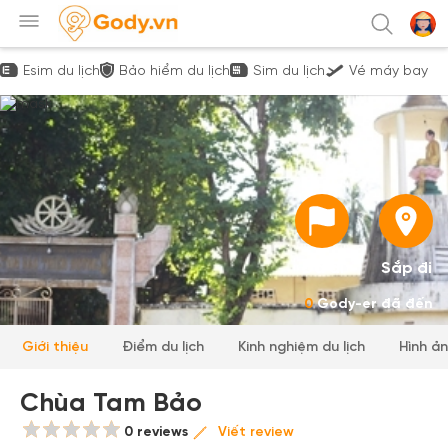
Esim du lịch
Bảo hiểm du lịch
Sim du lịch
Vé máy bay
Đã đi
Sắp đi
0
Gody-er đã đến
Giới thiệu
Điểm du lịch
Kinh nghiệm du lịch
Hình ả
Chùa Tam Bảo
0 reviews
Viết review