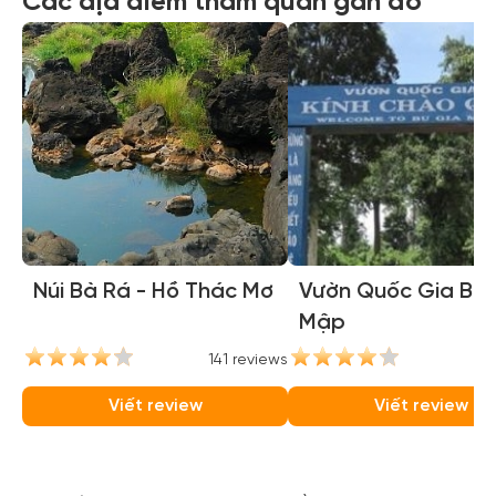
Các địa điểm tham quan gần đó
Núi Bà Rá - Hồ Thác Mơ
Vườn Quốc Gia Bù 
Mập
141 reviews
11
Viết review
Viết review