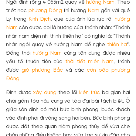
Ngôi đình rộng 4 055m2 quay về
hướng Nam
. Theo
triết học
phương Đông
thì hướng
Nam
gắn với quẻ
Ly trong
Kinh Dịch
, quẻ của ánh lửa rực rỡ,
hướng
Nam
còn được coi là hướng của thánh nhân: “Thánh
nhân nam diện nhi thính thiên hạ” có nghĩa là: “Thánh
nhân ngồi quay về hướng Nam để nghe
thiên hạ
”.
Đồng thời
hướng Nam
cũng tận dụng được nhiều
yếu tố thuận tiện của
thời tiết
miền Nam
, tránh
được
gió
phương Bắc
và các
cơn bão
phương
Đông
.
Đình được
xây dựng
theo lối
kiến trúc
ba gian hai
chái gồm tòa hậu cung và tòa đại bái tách biệt. Ở
giữa sân đình có một bức bình phong, buộc khách
vào đình phải đi vòng sang hai bên. Bức bình phong
được đặt theo quan niệm phong thủy để vừa che
chắn những điều không hay, vừa tạo sự kín đáo cho