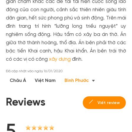
gian chạm khắc các đề tài tái hiện cuộc sống lao
động của con người, cảnh sắc thiên nhiên giàu tính
dân gian, hết sức phong phú và sinh động. Trên mái
đình trang trí hình “lưỡng long triều nguyệt” uy
nghiêm sống động. Hậu tẩm có xây ba án thờ. Án
giữa thờ thành hoàng, thổ địa. Án bên phải thờ các
bậc tiền Khai canh, hậu Khai khẩn. Án bên trái thờ
có các vị có công
xây dựng
đình.
Đã cập nhật vào ngày 16/01/2020
Châu Á
Việt Nam
Bình Phước
Reviews
Viết review
5