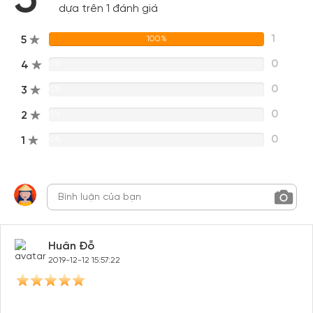
dựa trên 1 đánh giá
1
5
100%
0
4
0%
0
3
0%
0
2
0%
0
1
0%
Huân Đỗ
2019-12-12 15:57:22