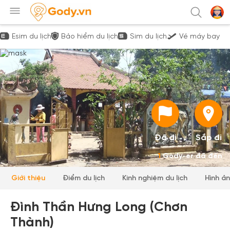
Esim du lịch
Bảo hiểm du lịch
Sim du lịch
Vé máy bay
Đã đi
Sắp đi
1
Gody-er đã đến
Giới thiệu
Điểm du lịch
Kinh nghiệm du lịch
Hình ả
Đình Thần Hưng Long (Chơn
Thành)