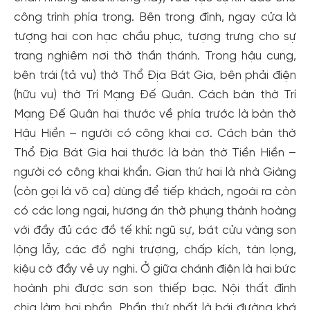
công trình phía trong. Bên trong đình, ngay cửa là
tượng hai con hạc chầu phục, tượng trưng cho sự
trang nghiêm nơi thờ thần thánh. Trong hậu cung,
bên trái (tả vu) thờ Thổ Địa Bát Gia, bên phải điện
(hữu vu) thờ Trí Mạng Đế Quân. Cách bàn thờ Trí
Mạng Đế Quân hai thước về phía trước là bàn thờ
Hậu Hiền – người có công khai cơ. Cách bàn thờ
Thổ Địa Bát Gia hai thước là bàn thờ Tiền Hiền –
người có công khai khẩn. Gian thứ hai là nhà Giàng
(còn gọi là võ ca) dùng để tiếp khách, ngoài ra còn
có các long ngai, hương án thờ phụng thành hoàng
với đầy đủ các đồ tế khí: ngũ sự, bát cửu vàng son
lộng lẫy, các đồ nghi trượng, chấp kích, tàn lọng,
kiệu cờ đầy vẻ uy nghi. Ở giữa chánh điện là hai bức
hoành phi được sơn son thiếp bạc. Nội thất đình
chia làm hai phần. Phần thứ nhất là bái đường khá