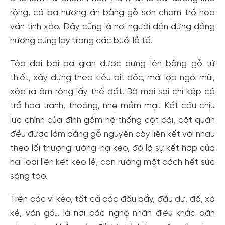
rộng, có ba hương án bằng gỗ sơn chạm trổ hoa
Tạo tài khoản nhanh - nhận nhiều ưu
văn tinh xảo. Đây cũng là nơi người dân đứng dâng
hương cúng lạy trong các buổi lễ tế.
đãi!
Tạo tài khoản để có thể
nhận ngay các ưu đãi
hấp dẫn
Tòa đại bái ba gian được dựng lên bằng gỗ tứ
dành cho thành viên đến từ các đối tác của Gody.vn dành
thiết, xây dựng theo kiểu bít đốc, mái lợp ngói mũi,
cho cộng đồng.
xòe ra ôm rộng lấy thế đất. Bờ mái soi chỉ kép có
Đăng ký
trổ hoa tranh, thoáng, nhẹ mềm mại. Kết cấu chịu
Hoặc đăng nhập bằng
lực chính của đình gồm hệ thống cột cái, cột quân
Đăng nhập Facebook
Đăng nhập Google
đều được làm bằng gỗ nguyên cây liên kết với nhau
theo lối thượng rường-hạ kèo, đó là sự kết hợp của
hai loại liên kết kèo lẻ, con rường một cách hết sức
sáng tạo.
Trên các vì kèo, tất cả các đầu bẩy, đầu dư, đố, xà
kẻ, ván gó… là nơi các nghệ nhân điêu khắc dân