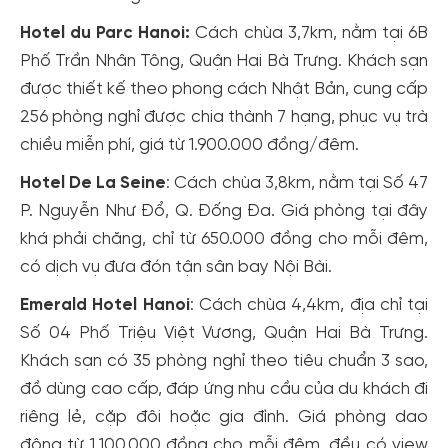
Hotel du Parc Hanoi:
Cách chùa 3,7km, nằm tại 6B
Phố Trần Nhân Tông, Quận Hai Bà Trưng. Khách sạn
được thiết kế theo phong cách Nhật Bản, cung cấp
256 phòng nghỉ được chia thành 7 hạng, phục vụ trà
chiều miễn phí, giá từ 1.900.000 đồng/đêm.
Hotel De La Seine
: Cách chùa 3,8km, nằm tại Số 47
P. Nguyễn Như Đổ, Q. Đống Đa. Giá phòng tại đây
khá phải chăng, chỉ từ 650.000 đồng cho mỗi đêm,
có dịch vụ đưa đón tận sân bay Nội Bài.
Emerald Hotel Hanoi
: Cách chùa 4,4km, địa chỉ tại
Số 04 Phố Triệu Việt Vương, Quận Hai Bà Trưng.
Khách sạn có 35 phòng nghỉ theo tiêu chuẩn 3 sao,
đồ dùng cao cấp, đáp ứng nhu cầu của du khách đi
riêng lẻ, cặp đôi hoặc gia đình. Giá phòng dao
động từ 1.100.000 đồng cho mỗi đêm, đều có view