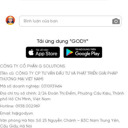
Tải ứng dụng "GODY"
CÔNG TY CỔ PHẦN G SOLUTIONS
(Tên cũ: CÔNG TY CP TƯ VẤN ĐẦU TƯ VÀ PHÁT TRIỂN GIẢI PHÁP
THƯƠNG MẠI VIỆT NAM)
Mã số doanh nghiệp: 0310931464
Địa chỉ trụ sở chính: 2/24 Đoàn Thị Điểm, Phường Cầu Kiệu, Thành
phố Hồ Chí Minh, Việt Nam
Hotline: 0938.002.969
Email: hi@gody.vn
Văn phòng Hà Nội: Số 25 Nguyễn Chánh – B3C Nam Trung Yên,
Cầu Giấy, Hà Nội