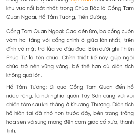
khu vực nổi bật nhất trong Chùa Bộc là Cổng Tam
Quan Ngoại, Hồ Tắm Tượng, Tiền Đường.
Cổng Tam Quan Ngoại: Cao đến 8m, ba cổng cuốn
vòm hai tầng với cổng chính ở giữa lớn nhất, trên
đỉnh có mặt trời lửa và đầu đao. Bên dưới ghi Thiên
Phúc Tự là tên chùa. Chính thiết kế này giúp ngôi
chùa trở nên vững vàng, bề thế hơn dù diện tích
không quá lớn.
Hồ Tắm Tượng: Đi qua Cổng Tam Quan đến hồ
nước rộng, là nơi nghĩa quân Tây Sơn cùng với voi
chiến tắm sau khi thắng ở Khương Thượng. Diện tích
hồ hiện tại đã nhỏ hơn trước đây, bên trong trồng
hoa sen và súng mang đến cảm giác cổ xưa, thanh
tịnh.