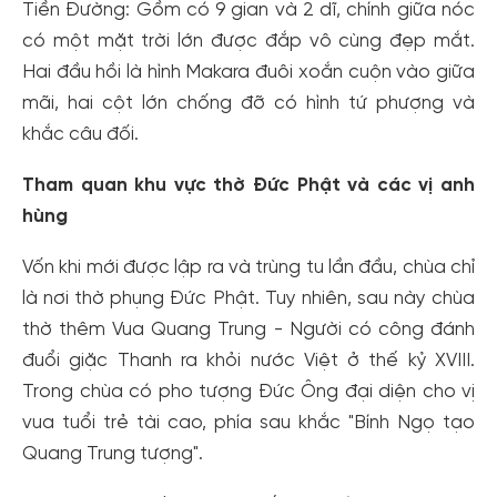
Tiền Đường: Gồm có 9 gian và 2 dĩ, chính giữa nóc
có một mặt trời lớn được đắp vô cùng đẹp mắt.
Hai đầu hồi là hình Makara đuôi xoắn cuộn vào giữa
mãi, hai cột lớn chống đỡ có hình tứ phượng và
khắc câu đối.
Tham quan khu vực thờ Đức Phật và các vị anh
hùng
Vốn khi mới được lập ra và trùng tu lần đầu, chùa chỉ
là nơi thờ phụng Đức Phật. Tuy nhiên, sau này chùa
thờ thêm Vua Quang Trung - Người có công đánh
đuổi giặc Thanh ra khỏi nước Việt ở thế kỷ XVIII.
Trong chùa có pho tượng Đức Ông đại diện cho vị
vua tuổi trẻ tài cao, phía sau khắc "Bính Ngọ tạo
Quang Trung tượng".