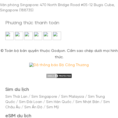
Văn phòng Singapore: 470 North Bridge Road #05-12 Bugis Cube,
Singapore (188735)
Phương thức thanh toán
© Toàn bộ bản quyền thuộc Gody.vn. Cấm sao chép dưới mọi hình
thức.
Sim du lịch
Sim Thái Lan
/
Sim Singapore
/
Sim Malaysia
/
Sim Trung
Quốc
/
Sim Đài Loan
/
Sim Hàn Quốc
/
Sim Nhật Bản
/
Sim
Châu Âu
/
Sim Ấn Độ
/
Sim Mỹ
eSIM du lịch