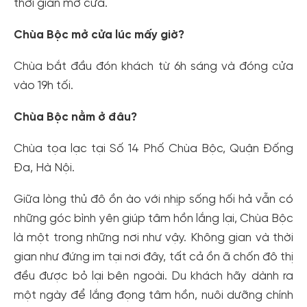
thời gian mở cửa.
Chùa Bộc mở cửa lúc mấy giờ?
Chùa bắt đầu đón khách từ 6h sáng và đóng cửa
vào 19h tối.
Chùa Bộc nằm ở đâu?
Chùa tọa lạc tại Số 14 Phố Chùa Bộc, Quận Đống
Đa, Hà Nội.
Giữa lòng thủ đô ồn ào với nhịp sống hối hả vẫn có
những góc bình yên giúp tâm hồn lắng lại, Chùa Bộc
là một trong những nơi như vậy. Không gian và thời
gian như đứng im tại nơi đây, tất cả ồn ã chốn đô thị
đều được bỏ lại bên ngoài. Du khách hãy dành ra
một ngày để lắng đọng tâm hồn, nuôi dưỡng chính