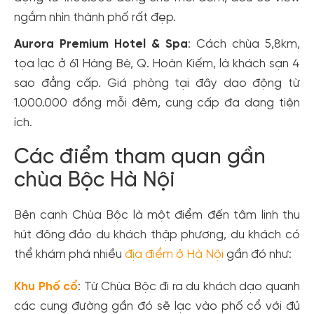
ngắm nhìn thành phố rất đẹp.
Aurora Premium Hotel & Spa
: Cách chùa 5,8km,
tọa lạc ở 61 Hàng Bè, Q. Hoàn Kiếm, là khách sạn 4
sao đẳng cấp. Giá phòng tại đây dao động từ
1.000.000 đồng mỗi đêm, cung cấp đa dạng tiện
ích.
Các điểm tham quan gần
chùa Bộc Hà Nội
Bên cạnh Chùa Bộc là một điểm đến tâm linh thu
hút đông đảo du khách thập phương, du khách có
thể khám phá nhiều
địa điểm ở Hà Nội
gần đó như:
Khu Phố cổ
: Từ Chùa Bộc đi ra du khách dạo quanh
các cung đường gần đó sẽ lạc vào phố cổ với đủ