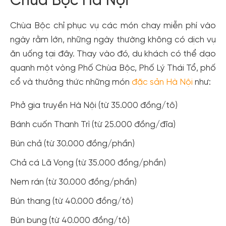
Chùa Bộc Hà Nội
Đăng ký
Chùa Bộc chỉ phục vụ các món chay miễn phí vào
Hoặc đăng nhập bằng
ngày rằm lớn, những ngày thường không có dịch vụ
Đăng nhập Facebook
Đăng nhập Google
ăn uống tại đây. Thay vào đó, du khách có thể dạo
quanh một vòng Phố Chùa Bộc, Phố Lý Thái Tổ, phố
cổ và thưởng thức những món
đặc sản Hà Nội
như:
Phở gia truyền Hà Nội (từ 35.000 đồng/tô)
Bánh cuốn Thanh Trì (từ 25.000 đồng/đĩa)
Bún chả (từ 30.000 đồng/phần)
Chả cá Lã Vọng (từ 35.000 đồng/phần)
Nem rán (từ 30.000 đồng/phần)
Bún thang (từ 40.000 đồng/tô)
Bún bung (từ 40.000 đồng/tô)