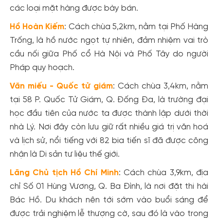
các loại mặt hàng được bày bán.
Hồ Hoàn Kiếm
: Cách chùa 5,2km, nằm tại Phố Hàng
Trống, là hồ nước ngọt tự nhiên, đảm nhiệm vai trò
cầu nối giữa Phố cổ Hà Nội và Phố Tây do người
Pháp quy hoạch.
Văn miếu - Quốc tử giám
: Cách chùa 3,4km, nằm
tại 58 P. Quốc Tử Giám, Q. Đống Đa, là trường đại
học đầu tiên của nước ta được thành lập dưới thời
nhà Lý. Nơi đây còn lưu giữ rất nhiều giá trị văn hoá
và lịch sử, nổi tiếng với 82 bia tiến sĩ đã được công
nhận là Di sản tư liệu thế giới.
Lăng Chủ tịch Hồ Chí Minh
: Cách chùa 3,9km, địa
chỉ Số 01 Hùng Vương, Q. Ba Đình, là nơi đặt thi hài
Bác Hồ. Du khách nên tới sớm vào buổi sáng để
được trải nghiệm lễ thượng cờ, sau đó là vào trong