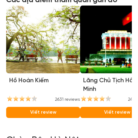
Các địa điểm tham quan gần đó
Hồ Hoàn Kiếm
Lăng Chủ Tịch Hồ C
Minh
2631 reviews
2446
Viết review
Viết review