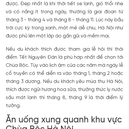
được. Đẹp nhất là khi thời tiết se lạnh, gió thổi nhẹ
và có nắng ít trong ngày, thường là giai đoạn từ
tháng 3 - tháng 4 và tháng 8 - tháng 11. Lúc này bầu
trời cực kỳ trong xanh, mát mẻ dễ chịu, Hà Nội như
được phủ lên một lớp áo gần gũi và mềm mại.
Nếu du khách thích được tham gia lễ hội thì thời
điểm Tết Nguyên Đán là phù hợp nhất để chọn tới
Chùa Bộc. Tùy vào lịch âm của các năm mà ngày lễ
cổ truyền có thể diễn ra vào tháng 1, tháng 2 hoặc
tháng 3 dương. Nếu du khách yêu mùa thu Hà Nội,
thích được ngửi hương hoa sữa, thưởng thức ly nước
Tạo tài khoản nhanh - nhận nhiều ưu
sấu mát lạnh thì tháng 8, tháng 9 là thời điểm lý
đãi!
tưởng.
Tạo tài khoản để có thể
nhận ngay các ưu đãi
hấp dẫn
Ăn uống xung quanh khu vực
dành cho thành viên đến từ các đối tác của Gody.vn dành
cho cộng đồng.