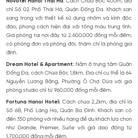
Novotel Hanoi Thái Hà
: Cách Chùa Bộc 400m, địa
chỉ Số 02 Phố Thái Hà, Quận Đống Đa. Khách sạn
sang trọng với thiết kế sử dụng nhôm và kính độc
đáo, phong cách hiện đại với tông màu trung tính.
Giá phòng tại nơi đây từ 2.600.000 đồng mỗi đêm,
có phòng đơn và phòng đôi, thậm chí là phòng gia
đình.
Dream Hotel & Apartment
: Nằm ở trung tâm Quận
Đống Đa, cách Chùa Bộc 1,8km. Địa chỉ cụ thể là 64
Nguyễn Lương Bằng, Phường Ô Chợ Dừa với giá
phòng studio chỉ từ 960.000 đồng mỗi đêm.
Fortuna Hanoi Hotel:
Cách chùa 2,2km, địa chỉ là
Số 6B, Phố Láng Hạ, Quận Ba Đình. Khách sạn có
đến 350 phòng với nhiều hạng để du khách lựa chọn
như Grande, Premier, Suite với giá dao động từ
1.700.000 đồng mỗi đêm.