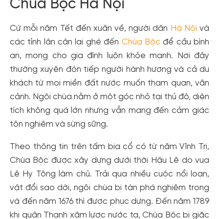
Chùa Bộc Hà Nội
Cứ mỗi năm Tết đến xuân về, người dân
Hà Nội
và
các tỉnh lân cận lại ghé đến
Chùa Bộc
để cầu bình
an, mong cho gia đình luôn khỏe mạnh. Nơi đây
thường xuyên đón tiếp người hành hương và cả du
khách từ mọi miền đất nước muốn tham quan, vãn
cảnh. Ngôi chùa nằm ở một góc nhỏ tại thủ đô, diện
tích không quá lớn nhưng vẫn mang đến cảm giác
tôn nghiêm và sừng sững.
Theo thông tin trên tấm bia cổ có từ năm Vĩnh Trị,
Chùa Bộc được xây dựng dưới thời Hậu Lê do vua
Lê Hy Tông làm chủ. Trải qua nhiều cuộc nổi loạn,
vật đổi sao dời, ngôi chùa bị tàn phá nghiêm trọng
và đến năm 1676 thì được phục dựng. Đến năm 1789
khi quân Thanh xâm lược nước ta, Chùa Bộc bị giặc