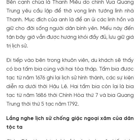
Bên cạnh chùa là Thanh Miếu do chính Vua Quang
Trung yêu cầu lập để thờ vong linh tướng lính nhà
Thanh. Mục đích của anh là để an ủi các linh hồn và
giữ cho đời sống người dân bình yên. Miếu này đến
tận bây giờ vẫn được hương khói đầy đủ, lưu giữ giá
trị lịch sử.
Đi tiếp vào bên trong khuôn viên, du khách sẽ thấy
có ba tấm bia cùng với hai tòa tháp. Tấm bia được
tạc từ năm 1676 ghi lại lịch sử hình thành, các sự kiện
diễn ra dưới thời Hậu Lê. Hai tấm bia còn lại là bia
tạc từ năm 1686 thời Chính Hòa thứ 7 và bia Quang
Trung thời thứ 5 tạc năm 1792.
Lắng nghe lịch sử chống giặc ngoại xâm của dân
tộc ta