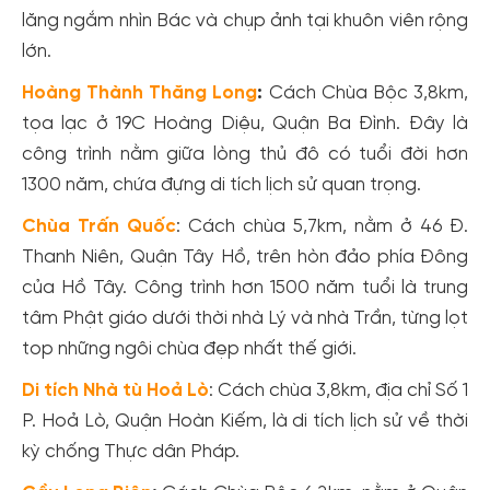
lăng ngắm nhìn Bác và chụp ảnh tại khuôn viên rộng
lớn.
Hoàng Thành Thăng Long
:
Cách Chùa Bộc 3,8km,
tọa lạc ở 19C Hoàng Diệu, Quận Ba Đình. Đây là
công trình nằm giữa lòng thủ đô có tuổi đời hơn
1300 năm, chứa đựng di tích lịch sử quan trọng.
Chùa Trấn Quốc
: Cách chùa 5,7km, nằm ở 46 Đ.
Thanh Niên, Quận Tây Hồ, trên hòn đảo phía Đông
của Hồ Tây. Công trình hơn 1500 năm tuổi là trung
tâm Phật giáo dưới thời nhà Lý và nhà Trần, từng lọt
top những ngôi chùa đẹp nhất thế giới.
Di tích Nhà tù Hoả Lò
: Cách chùa 3,8km, địa chỉ Số 1
P. Hoả Lò, Quận Hoàn Kiếm, là di tích lịch sử về thời
kỳ chống Thực dân Pháp.