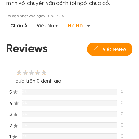
mình với chuyến vãn cảnh tới ngôi chùa cổ.
Đã cập nhật vào ngày 28/05/2024
Châu Á
Việt Nam
Hà Nội
Reviews
Viết review
dựa trên 0 đánh giá
0
5
0%
0
4
0%
0
3
0%
0
2
0%
0
1
0%