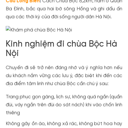
Cầu Long Biên
:
Cách Chùa Bộc 6,2km, nằm ở Quận
Ba Đình, bắc qua hai bờ sông Hồng và ghi dấu ấn
qua các thời kỳ của đời sống người dân Hà Nội.
Kinh nghiệm đi chùa Bộc Hà
Nội
Chuyến đi sẽ trở nên đáng nhớ và ý nghĩa hơn nếu
du khách nắm vững các lưu ý, đặc biệt khi đến các
địa điểm tâm linh như chùa Bộc cần chú ý sau:
Trang phục gọn gàng, lịch sự, không quá ngắn (quần
đùi, váy ngắn trên đùi áo sát nách) khi vào chốn linh
thiêng
Không gây ồn ào, không xả rác, không bứt hoa hay