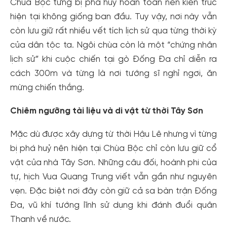
Chùa Bộc từng bị phá huỷ hoàn toàn nên kiến trúc
hiện tại không giống ban đầu. Tuy vậy, nơi này vẫn
còn lưu giữ rất nhiều vết tích lịch sử qua từng thời kỳ
của dân tộc ta. Ngôi chùa còn là một “chứng nhân
lịch sử” khi cuộc chiến tại gò Đống Đa chỉ diễn ra
cách 300m và từng là nơi tướng sĩ nghỉ ngơi, ăn
mừng chiến thắng.
Chiêm ngưỡng tài liệu và di vật từ thời Tây Sơn
Mặc dù được xây dựng từ thời Hậu Lê nhưng vì từng
bị phá huỷ nên hiện tại Chùa Bộc chỉ còn lưu giữ cổ
vật của nhà Tây Sơn. Những câu đối, hoành phi của
tự, hịch Vua Quang Trung viết vẫn gần như nguyên
vẹn. Đặc biệt nơi đây còn giữ cả sa bàn trận Đống
Đa, vũ khí tướng lĩnh sử dụng khi đánh đuổi quân
Thanh về nước.