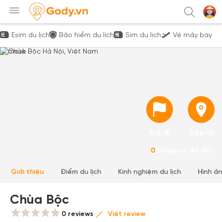
Esim du lịch
Bảo hiểm du lịch
Sim du lịch
Vé máy bay
Đã đi
Sắp đi
0
Gody-er đã đến
Giới thiệu
Điểm du lịch
Kinh nghiệm du lịch
Hình ả
Chùa Bộc
0 reviews
Viết review