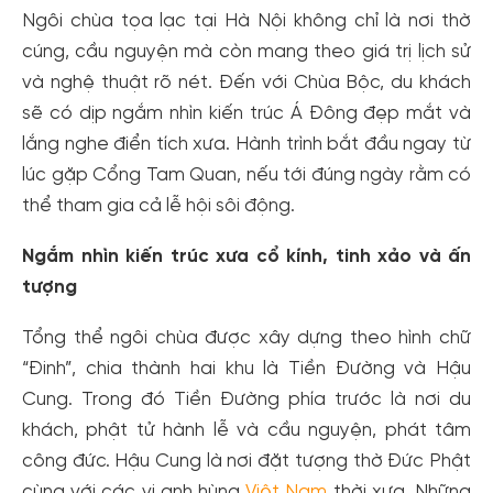
Ngôi chùa tọa lạc tại Hà Nội không chỉ là nơi thờ
cúng, cầu nguyện mà còn mang theo giá trị lịch sử
và nghệ thuật rõ nét. Đến với Chùa Bộc, du khách
sẽ có dịp ngắm nhìn kiến trúc Á Đông đẹp mắt và
lắng nghe điển tích xưa. Hành trình bắt đầu ngay từ
lúc gặp Cổng Tam Quan, nếu tới đúng ngày rằm có
thể tham gia cả lễ hội sôi động.
Ngắm nhìn kiến trúc xưa cổ kính, tinh xảo và ấn
tượng
Tổng thể ngôi chùa được xây dựng theo hình chữ
“Đinh”, chia thành hai khu là Tiền Đường và Hậu
Cung. Trong đó Tiền Đường phía trước là nơi du
khách, phật tử hành lễ và cầu nguyện, phát tâm
công đức. Hậu Cung là nơi đặt tượng thờ Đức Phật
cùng với các vị anh hùng
Việt Nam
thời xưa. Những