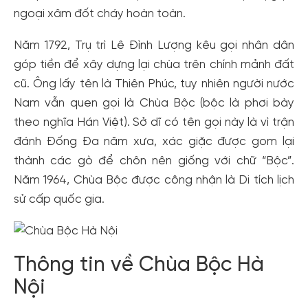
ngoại xâm đốt cháy hoàn toàn.
Năm 1792, Trụ trì Lê Đình Lượng kêu gọi nhân dân
góp tiền để xây dựng lại chùa trên chính mảnh đất
cũ. Ông lấy tên là Thiên Phúc, tuy nhiên người nước
Nam vẫn quen gọi là Chùa Bộc (bộc là phơi bày
theo nghĩa Hán Việt). Sở dĩ có tên gọi này là vì trận
đánh Đống Đa năm xưa, xác giặc được gom lại
thành các gò để chôn nên giống với chữ “Bộc”.
Năm 1964, Chùa Bộc được công nhận là Di tích lịch
sử cấp quốc gia.
Thông tin về Chùa Bộc Hà
Nội