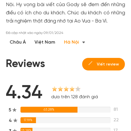
Nội. Hy vọng bài viết của Gody sẽ đem đến những
điều có ích cho du khách. Chúc du khách có những
trải nghiệm thật đáng nhớ tại Ao Vua - Ba Vì.
Đã cập nhật vào ngày 09/01/2024
Châu Á
Việt Nam
Hà Nội
Reviews
Viết review
4.34
dựa trên 128 đánh giá
81
5
63.28%
22
4
17.19%
17
13.28%