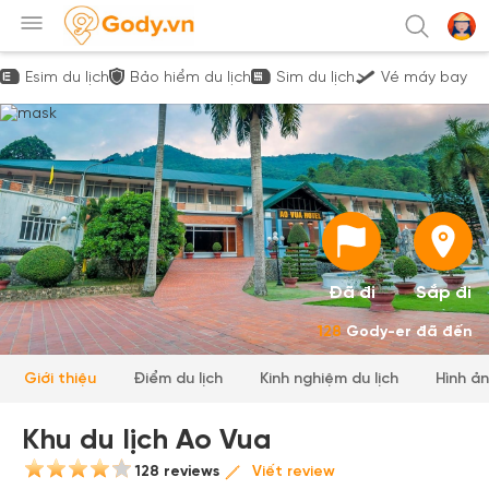
Esim du lịch
Bảo hiểm du lịch
Sim du lịch
Vé máy bay
Đã đi
Sắp đi
128
Gody-er đã đến
Giới thiệu
Điểm du lịch
Kinh nghiệm du lịch
Hình ả
Khu du lịch Ao Vua
128 reviews
Viết review