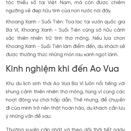
tộc thiểu số tại Việt Nam, mà còn được chiêm
ngưỡng vẻ đẹp hữu tình của non nước nơi đây.
Khoang Xanh - Suối Tiên: Toạ lạc tại vườn quốc gia
Ba Vì, Khoang Xanh - Suối Tiên cũng sở hữu cảnh
sắc thiên nhiên trữ tình thơ mộng. Nếu lựa chọn
Khoang Xanh - Suối Tiên làm điểm đến, du khách sẽ
được thưởng thức những món rau xanh ngọt lành.
Kinh nghiệm khi đến Ao Vua
Khu du lịch sinh thái Ao Vua Ba Vì luôn nổi tiếng với
khung cảnh thiên nhiên thơ mộng, hùng vĩ cùng các
hoạt động vui chơi hấp dẫn. Thế nhưng, để chuyến
đi của mình trở nên thật hoàn hảo, du khách cần lưu
ý những vấn đề sau:
Thường xuyên cập nhật và theo dõi thời tiết ngày