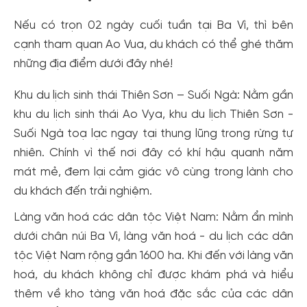
Nếu có trọn 02 ngày cuối tuần tại Ba Vì, thì bên
cạnh tham quan Ao Vua, du khách có thể ghé thăm
những địa điểm dưới đây nhé!
Khu du lịch sinh thái Thiên Sơn – Suối Ngà: Nằm gần
khu du lịch sinh thái Ao Vya, khu du lịch Thiên Sơn -
Suối Ngà toạ lạc ngay tại thung lũng trong rừng tự
nhiên. Chính vì thế nơi đây có khí hậu quanh năm
mát mẻ, đem lại cảm giác vô cùng trong lành cho
du khách đến trải nghiệm.
Làng văn hoá các dân tộc Việt Nam: Nằm ẩn mình
dưới chân núi Ba Vì, làng văn hoá - du lịch các dân
tộc Việt Nam rộng gần 1600 ha. Khi đến với làng văn
hoá, du khách không chỉ được khám phá và hiểu
thêm về kho tàng văn hoá đặc sắc của các dân