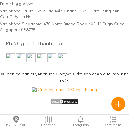
Email: hi@gody.vn
Văn phòng Hà Nội: Số 25 Nguyễn Chánh – B3C Nam Trung Yên,
Cầu Giấy, Hà Nội
Văn phòng Singapore: 470 North Bridge Road #05-12 Bugis Cube,
Singapore (188735)
Phương thức thanh toán
© Toàn bộ bản quyền thuộc Gody.vn. Cấm sao chép dưới mọi hình
thức.
Sim du lịch
Sim Thái Lan
/
Sim Singapore
/
Sim Malaysia
/
Sim Trung
MyTravelMap
Lịch trình
Thông báo
Xem thêm