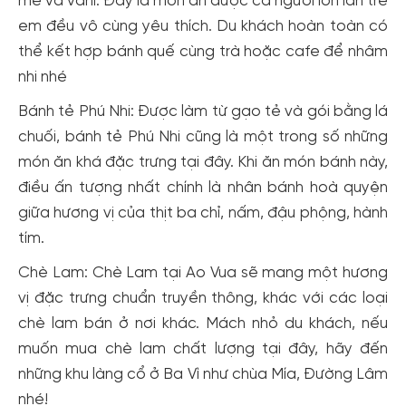
mè và vani. Đây là món ăn được cả người lớn lẫn trẻ
em đều vô cùng yêu thích. Du khách hoàn toàn có
thể kết hợp bánh quế cùng trà hoặc cafe để nhâm
nhi nhé
Bánh tẻ Phú Nhi: Được làm từ gạo tẻ và gói bằng lá
chuối, bánh tẻ Phú Nhi cũng là một trong số những
món ăn khá đặc trưng tại đây. Khi ăn món bánh này,
điều ấn tượng nhất chính là nhân bánh hoà quyện
giữa hương vị của thịt ba chỉ, nấm, đậu phộng, hành
tím.
Chè Lam: Chè Lam tại Ao Vua sẽ mang một hương
vị đặc trưng chuẩn truyền thông, khác với các loại
chè lam bán ở nơi khác. Mách nhỏ du khách, nếu
muốn mua chè lam chất lượng tại đây, hãy đến
những khu làng cổ ở Ba Vì như chùa Mía, Đường Lâm
nhé!