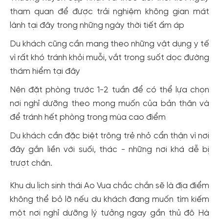
tham quan để được trải nghiệm không gian mát
lành tại đây trong những ngày thời tiết ấm áp
Du khách cũng cần mang theo những vật dụng y tế
vì rất khó tránh khỏi muỗi, vắt trong suốt dọc đường
thám hiểm tại đây
Nên đặt phòng trước 1-2 tuần để có thể lựa chọn
nơi nghỉ dưỡng theo mong muốn của bản thân và
để tránh hết phòng trong mùa cao điểm
Du khách cần đặc biệt trông trẻ nhỏ cẩn thận vì nơi
đây gắn liền với suối, thác - những nơi khá dễ bị
trượt chân.
Khu du lịch sinh thái Ao Vua chắc chắn sẽ là địa điểm
không thể bỏ lỡ nếu du khách đang muốn tìm kiếm
một nơi nghỉ dưỡng lý tưởng ngay gần thủ đô Hà