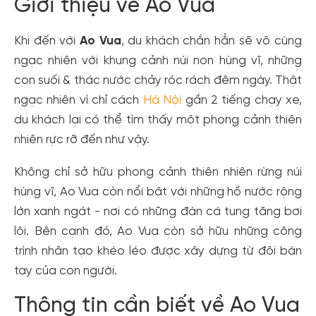
Giới thiệu về Ao Vua
Khi đến với
Ao Vua
, du khách chắn hẳn sẽ vô cùng
ngạc nhiên với khung cảnh núi non hùng vĩ, những
con suối & thác nước chảy róc rách đêm ngày. Thật
ngạc nhiên vì chỉ cách
Hà Nội
gần 2 tiếng chạy xe,
du khách lại có thể tìm thấy một phong cảnh thiên
nhiên rực rỡ đến như vậy.
Không chỉ sở hữu phong cảnh thiên nhiên rừng núi
hùng vĩ, Ao Vua còn nổi bật với những hồ nước rộng
lớn xanh ngát - nơi có những đàn cá tung tăng bơi
lội. Bên cạnh đó, Ao Vua còn sở hữu những công
trình nhân tạo khéo léo được xây dựng từ đôi bàn
tay của con người.
Thông tin cần biết về Ao Vua