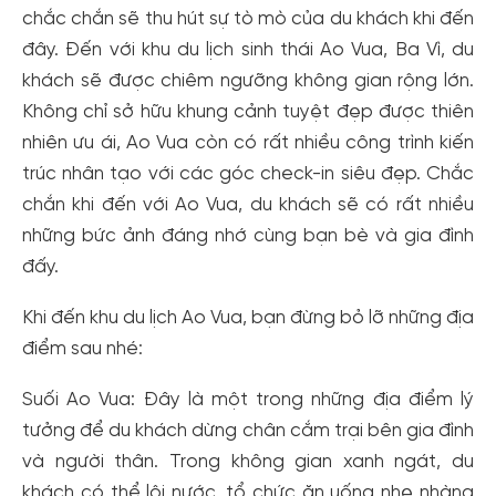
chắc chắn sẽ thu hút sự tò mò của du khách khi đến
đây. Đến với khu du lịch sinh thái Ao Vua, Ba Vì, du
khách sẽ được chiêm ngưỡng không gian rộng lớn.
Không chỉ sở hữu khung cảnh tuyệt đẹp được thiên
nhiên ưu ái, Ao Vua còn có rất nhiều công trình kiến
trúc nhân tạo với các góc check-in siêu đẹp. Chắc
chắn khi đến với Ao Vua, du khách sẽ có rất nhiều
những bức ảnh đáng nhớ cùng bạn bè và gia đình
đấy.
Khi đến khu du lịch Ao Vua, bạn đừng bỏ lỡ những địa
điểm sau nhé:
Suối Ao Vua: Đây là một trong những địa điểm lý
tưởng để du khách dừng chân cắm trại bên gia đình
và người thân. Trong không gian xanh ngát, du
khách có thể lội nước, tổ chức ăn uống nhẹ nhàng