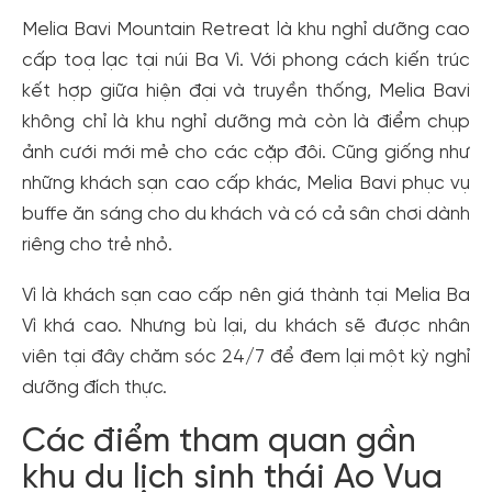
cho cộng đồng.
Melia Bavi Mountain Retreat là khu nghỉ dưỡng cao
cấp toạ lạc tại núi Ba Vì. Với phong cách kiến trúc
Đăng ký
kết hợp giữa hiện đại và truyền thống, Melia Bavi
Hoặc đăng nhập bằng
không chỉ là khu nghỉ dưỡng mà còn là điểm chụp
Đăng nhập Facebook
Đăng nhập Google
ảnh cưới mới mẻ cho các cặp đôi. Cũng giống như
những khách sạn cao cấp khác, Melia Bavi phục vụ
buffe ăn sáng cho du khách và có cả sân chơi dành
riêng cho trẻ nhỏ.
Vì là khách sạn cao cấp nên giá thành tại Melia Ba
Vì khá cao. Nhưng bù lại, du khách sẽ được nhân
viên tại đây chăm sóc 24/7 để đem lại một kỳ nghỉ
dưỡng đích thực.
Các điểm tham quan gần
khu du lịch sinh thái Ao Vua