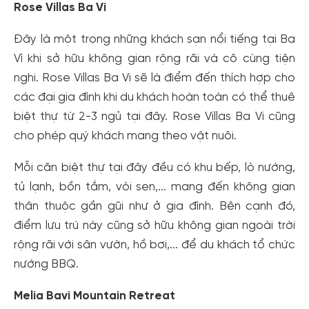
Rose Villas Ba Vi
Đây là một trong những khách sạn nổi tiếng tại Ba
Vì khi sở hữu không gian rộng rãi và cô cùng tiện
nghi. Rose Villas Ba Vi sẽ là điểm đến thích hợp cho
các đại gia đình khi du khách hoàn toàn có thể thuê
biệt thự từ 2-3 ngủ tại đây. Rose Villas Ba Vi cũng
cho phép quý khách mang theo vật nuôi.
Mỗi căn biệt thự tại đây đều có khu bếp, lò nướng,
tủ lạnh, bồn tắm, vòi sen,... mang đến không gian
thân thuộc gần gũi như ở gia đình. Bên cạnh đó,
điểm lưu trú này cũng sở hữu không gian ngoài trời
rộng rãi với sân vườn, hồ bơi,... để du khách tổ chức
Tạo tài khoản nhanh - nhận nhiều ưu
nướng BBQ.
đãi!
Tạo tài khoản để có thể
nhận ngay các ưu đãi
hấp dẫn
Melia Bavi Mountain Retreat
dành cho thành viên đến từ các đối tác của Gody.vn dành