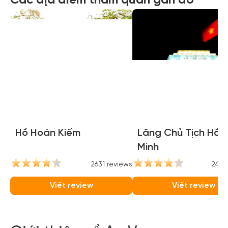
Các địa điểm tham quan gần đó
Hồ Hoàn Kiếm
Lăng Chủ Tịch Hồ C
Minh
2631 reviews
2446
Viết review
Viết review