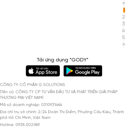
«
1
2
3
4
5
»
Tải ứng dụng "GODY"
CÔNG TY CỔ PHẦN G SOLUTIONS
(Tên cũ: CÔNG TY CP TƯ VẤN ĐẦU TƯ VÀ PHÁT TRIỂN GIẢI PHÁP
THƯƠNG MẠI VIỆT NAM)
Mã số doanh nghiệp: 0310931464
Địa chỉ trụ sở chính: 2/24 Đoàn Thị Điểm, Phường Cầu Kiệu, Thành
phố Hồ Chí Minh, Việt Nam
Hotline: 0938.002.969