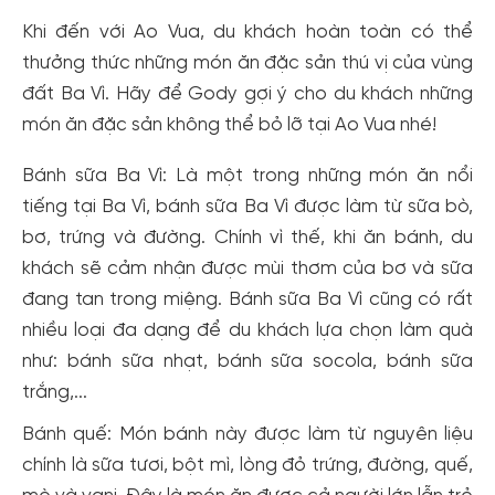
Khi đến với Ao Vua, du khách hoàn toàn có thể
thưởng thức những món ăn đặc sản thú vị của vùng
đất Ba Vì. Hãy để Gody gợi ý cho du khách những
món ăn đặc sản không thể bỏ lỡ tại Ao Vua nhé!
Bánh sữa Ba Vì: Là một trong những món ăn nổi
tiếng tại Ba Vì, bánh sữa Ba Vì được làm từ sữa bò,
bơ, trứng và đường. Chính vì thế, khi ăn bánh, du
khách sẽ cảm nhận được mùi thơm của bơ và sữa
đang tan trong miệng. Bánh sữa Ba Vì cũng có rất
nhiều loại đa dạng để du khách lựa chọn làm quà
như: bánh sữa nhạt, bánh sữa socola, bánh sữa
trắng,...
Bánh quế: Món bánh này được làm từ nguyên liệu
chính là sữa tươi, bột mì, lòng đỏ trứng, đường, quế,