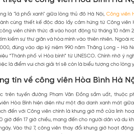
ếng là "lá phổi xanh" giữa lòng thủ đô Hà Nội,
Công viên 
lành cùng thiết kế độc đáo lấy cảm hứng từ Công viên H
công viên chính thức đi vào hoạt động từ tháng 10 năm 2
ìm kiếm sự thư giãn và hòa mình vào thiên nhiên. Ngoài r
000, đúng vào dịp kỷ niệm 990 năm Thăng Long - Hà Nội
iệu “Thành phố vì Hòa bình” từ UNESCO. Chính nhờ ý ng
iệc là điểm vui chơi giải trí sẽ còn là biểu tượng cho lòn
ng tin về công viên Hòa Bình Hà N
ạc trên tuyến đường Phạm Văn Đồng sầm uất, thuộc p
iên Hòa Bình hiện diện như một địa danh xanh mát giữa 
ch đến với Công viên chính là khung giờ mở cửa linh ho
 0 giờ đến 17 giờ chiều, mang đến cho người dân và du k
ngày. Vào thứ 7, công viên thay đổi khung giờ hoạt động 