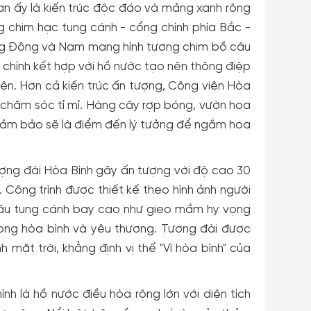
ian ấy là kiến trúc độc đáo và mảng xanh rộng
ng chim hạc tung cánh - cổng chính phía Bắc -
ng Đông và Nam mang hình tượng chim bồ câu
g chính kết hợp với hồ nước tạo nên thông điệp
iên. Hơn cả kiến trúc ấn tượng, Công viên Hòa
 chăm sóc tỉ mỉ. Hàng cây rợp bóng, vườn hoa
đảm bảo sẽ là điểm đến lý tưởng để ngắm hoa
Tượng đài Hòa Bình gây ấn tượng với độ cao 30
 Công trình được thiết kế theo hình ảnh người
câu tung cánh bay cao như gieo mầm hy vọng
rong hòa bình và yêu thương. Tượng đài được
mặt trời, khẳng định vị thế "Vì hòa bình" của
nh là hồ nước điều hòa rộng lớn với diện tích