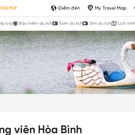
Điểm đến
My Travel Map
.002.969
áy bay
Bảo hiểm du lịch
Esim du lịch
Sim du lịch
Lịch trìn
ng viên Hòa Bình