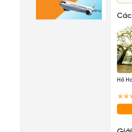
Các
Hồ H
Giớ