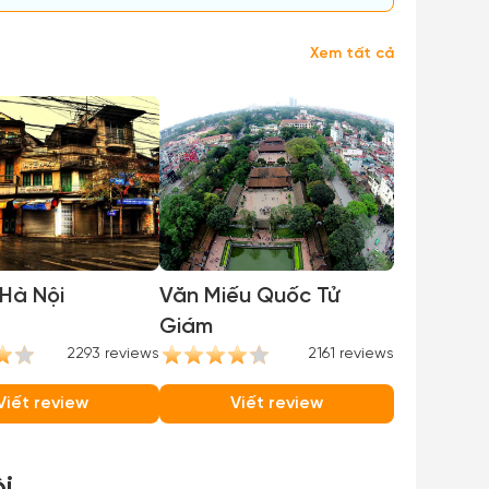
Xem tất cả
Hà Nội
Văn Miếu Quốc Tử
Giám
2293 reviews
2161 reviews
Viết review
Viết review
i