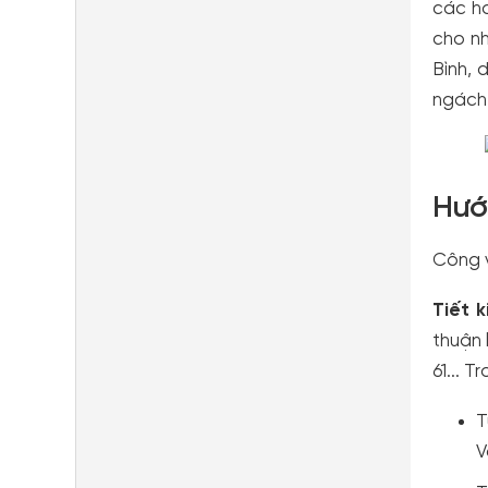
các ho
cho nh
Bình, 
ngách 
Hướ
Công v
Tiết k
thuận 
61... T
T
V