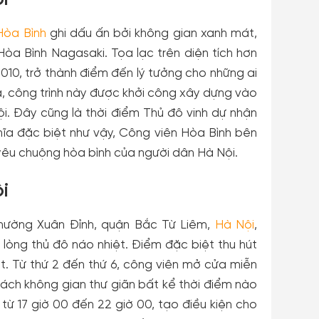
Hòa Bình
ghi dấu ấn bởi không gian xanh mát,
òa Bình Nagasaki. Tọa lạc trên diện tích hơn
010, trở thành điểm đến lý tưởng cho những ai
a, công trình này được khởi công xây dựng vào
. Đây cũng là thời điểm Thủ đô vinh dự nhận
hĩa đặc biệt như vậy, Công viên Hòa Bình bên
g yêu chuộng hòa bình của người dân Hà Nội.
ội
hường Xuân Đỉnh, quận Bắc Từ Liêm,
Hà Nội
,
lòng thủ đô náo nhiệt. Điểm đặc biệt thu hút
ạt. Từ thứ 2 đến thứ 6, công viên mở cửa miễn
hách không gian thư giãn bất kể thời điểm nào
từ 17 giờ 00 đến 22 giờ 00, tạo điều kiện cho