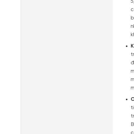
5
c
b
n
k
K
t
đ
m
m
m
C
t
t
B
c