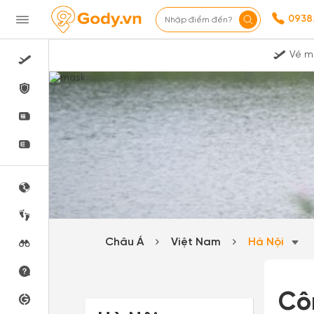
0938
Nhập điểm đến?
Vé m
Châu Á
Việt Nam
Hà Nội
Cô