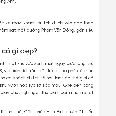
ông Anh.
ặc xe máy, khách du lịch di chuyển dọc theo
nằm sát mặt đường Phạm Văn Đồng, gần siêu
 có gì đẹp?
nh, một khu vực xanh mát ngay giữa lòng thủ
, với diện tích rộng rãi được bao phủ bởi màu
 co, khách du lịch sẽ như lạc vào thế giới cổ
g khu vườn hoa rực rỡ sắc màu. Ghé đến công
giây phút nghỉ ngơi, thư giãn, cảm nhận rõ rệt
 thành phố, Công viên Hòa Bình như một biểu