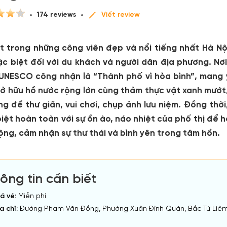
174 reviews
Viết review
t trong những công viên đẹp và nổi tiếng nhất Hà Nộ
ặc biệt đối với du khách và người dân địa phương. Nơ
UNESCO công nhận là “Thành phố vì hòa bình”, mang ý n
sở hữu hồ nước rộng lớn cùng thảm thực vật xanh mướt
ng để thư giãn, vui chơi, chụp ảnh lưu niệm. Đồng thờ
iệt hoàn toàn với sự ồn ào, náo nhiệt của phố thị để 
ộng, cảm nhận sự thư thái và bình yên trong tâm hồn.
ông tin cần biết
á vé:
Miễn phí
a chỉ:
Đường Phạm Văn Đồng, Phường Xuân Đỉnh Quận, Bắc Từ Liêm,