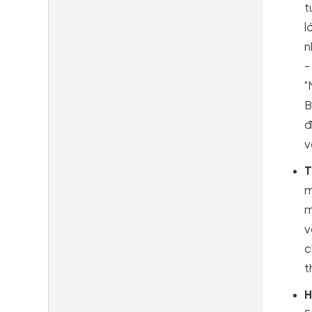
t
l
n
-
"
B
đ
v
T
m
m
v
c
t
H