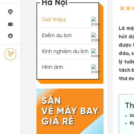
Hà Nội
Giới thiệu
Là mộ
Điểm du lịch
hút đ
được 
Kinh nghiệm du lịch
đáo, 
lý tưở
Hình ảnh
tách b
thơ m
Th
Gi
Đị