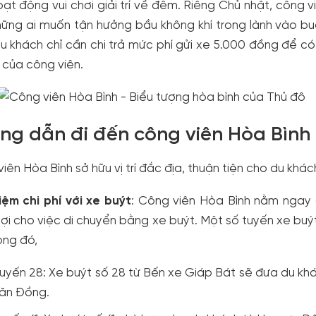
ạt động vui chơi giải trí về đêm. Riêng Chủ nhật, công v
ững ai muốn tận hưởng bầu không khí trong lành vào bu
du khách chỉ cần chi trả mức phí gửi xe 5.000 đồng để c
của công viên.
ng dẫn đi đến công viên Hòa Bình
iên Hòa Bình sở hữu vị trí đắc địa, thuận tiện cho du khá
iệm chi phí với xe buýt
: Công viên Hòa Bình nằm ngay
lợi cho việc di chuyển bằng xe buýt. Một số tuyến xe buýt 
rong đó,
uyến 28: Xe buýt số 28 từ Bến xe Giáp Bát sẽ đưa du k
ăn Đồng.