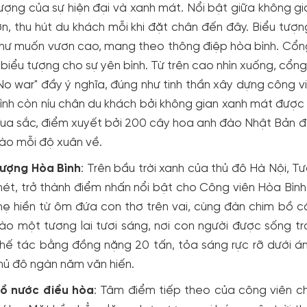
ượng của sự hiện đại và xanh mát. Nổi bật giữa không g
ớn, thu hút du khách mỗi khi đặt chân đến đây. Biểu tượ
hư muốn vươn cao, mang theo thông điệp hòa bình. Cổ
 biểu tượng cho sự yên bình. Từ trên cao nhìn xuống, cổn
No war" đầy ý nghĩa, đúng như tinh thần xây dựng công v
ình còn níu chân du khách bởi không gian xanh mát được
ua sắc, điểm xuyết bởi 200 cây hoa anh đào Nhật Bản 
ào mỗi độ xuân về.
ượng Hòa Bình
: Trên bầu trời xanh của thủ đô Hà Nội, 
ét, trở thành điểm nhấn nổi bật cho Công viên Hòa Bình.
ẹ hiền từ ôm đứa con thơ trên vai, cùng đàn chim bồ 
ào một tương lai tươi sáng, nơi con người được sống t
hế tác bằng đồng nặng 20 tấn, tỏa sáng rực rỡ dưới ánh 
hủ đô ngàn năm văn hiến.
ồ nước điều hòa
: Tâm điểm tiếp theo của công viên chí