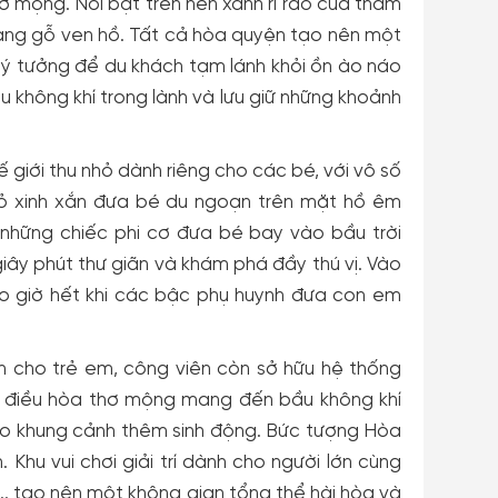
ơ mộng. Nổi bật trên nền xanh rì rào của thảm
ang gỗ ven hồ. Tất cả hòa quyện tạo nên một
i lý tưởng để du khách tạm lánh khỏi ồn ào náo
ầu không khí trong lành và lưu giữ những khoảnh
giới thu nhỏ dành riêng cho các bé, với vô số
hỏ xinh xắn đưa bé du ngoạn trên mặt hồ êm
hững chiếc phi cơ đưa bé bay vào bầu trời
y phút thư giãn và khám phá đầy thú vị. Vào
bao giờ hết khi các bậc phụ huynh đưa con em
h cho trẻ em, công viên còn sở hữu hệ thống
ồ điều hòa thơ mộng mang đến bầu không khí
ho khung cảnh thêm sinh động. Bức tượng Hòa
Khu vui chơi giải trí dành cho người lớn cùng
e... tạo nên một không gian tổng thể hài hòa và