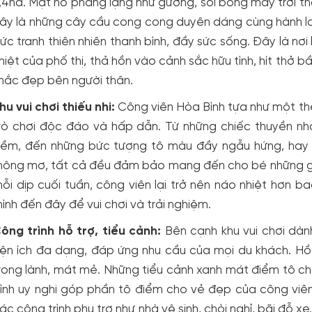
,4ha. Mặt hồ phẳng lặng như gương, soi bóng mây trời th
ây là những cây cầu cong cong duyên dáng cùng hành l
ức tranh thiên nhiên thanh bình, đầy sức sống. Đây là nơ
hiệt của phố thị, thả hồn vào cảnh sắc hữu tình, hít thở b
hắc đẹp bên người thân.
hu vui chơi thiếu nhi:
Công viên Hòa Bình tựa như một thế 
rò chơi độc đáo và hấp dẫn. Từ những chiếc thuyền n
ềm, đến những bức tượng tô màu đầy ngẫu hứng, hay n
ộng mơ, tất cả đều đảm bảo mang đến cho bé những giâ
ỗi dịp cuối tuần, công viên lại trở nên náo nhiệt hơn 
ình đến đây để vui chơi và trải nghiệm.
ông trình hỗ trợ, tiểu cảnh:
Bên cạnh khu vui chơi dàn
iện ích đa dạng, đáp ứng nhu cầu của mọi du khách. H
rong lành, mát mẻ. Những tiểu cảnh xanh mát điểm tô c
ình uy nghi góp phần tô điểm cho vẻ đẹp của công viên. 
ác công trình phụ trợ như nhà vệ sinh, chòi nghỉ, bãi đỗ x