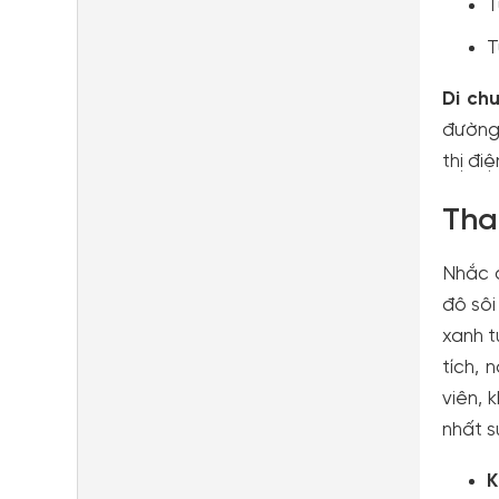
T
T
Di ch
đường
thị đi
Tha
Nhắc 
đô sôi
xanh t
tích, 
viên, 
nhất s
K