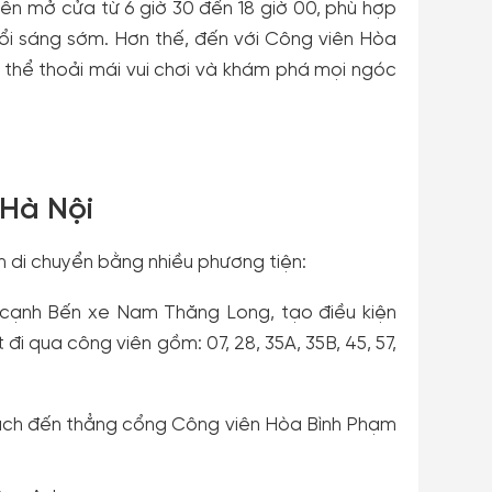
iên mở cửa từ 6 giờ 30 đến 18 giờ 00, phù hợp
ổi sáng sớm. Hơn thế, đến với Công viên Hòa
ó thể thoải mái vui chơi và khám phá mọi ngóc
 Hà Nội
ch di chuyển bằng nhiều phương tiện:
 cạnh Bến xe Nam Thăng Long, tạo điều kiện
đi qua công viên gồm: 07, 28, 35A, 35B, 45, 57,
hách đến thẳng cổng Công viên Hòa Bình Phạm