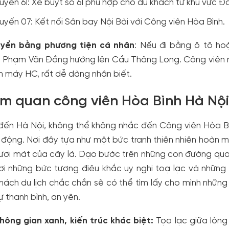
uyến 61: Xe buýt số 61 phù hợp cho du khách từ khu vực Đ
uyến 07: Kết nối Sân bay Nội Bài với Công viên Hòa Bình.
uyển bằng phương tiện cá nhân
: Nếu đi bằng ô tô ho
 Phạm Văn Đồng hướng lên Cầu Thăng Long. Công viên 
ện máy HC, rất dễ dàng nhận biết.
m quan công viên Hòa Bình Hà Nội
đến Hà Nội, không thể không nhắc đến Công viên Hòa Bì
 động. Nơi đây tựa như một bức tranh thiên nhiên hoàn mỹ
ươi mát của cây lá. Dạo bước trên những con đường quanh
nơi những bức tượng điêu khắc uy nghi toạ lạc và nhữn
khách du lịch chắc chắn sẽ có thể tìm lấy cho mình những 
ự thanh bình, an yên.
hông gian xanh, kiến trúc khác biệt:
Tọa lạc giữa lòng