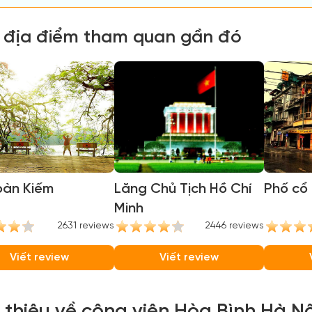
 địa điểm tham quan gần đó
oàn Kiếm
Lăng Chủ Tịch Hồ Chí
Phố cổ 
Minh
2631 reviews
2446 reviews
Viết review
Viết review
i thiệu về công viên Hòa Bình Hà Nộ