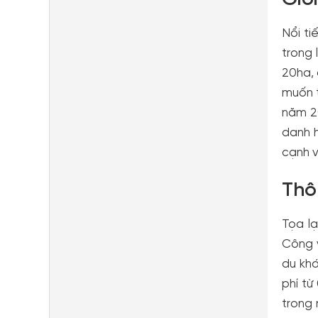
Nổi ti
trong 
20ha, 
muốn t
năm 2
danh h
cạnh v
Thô
Tọa l
Công v
du khá
phí từ
trong 