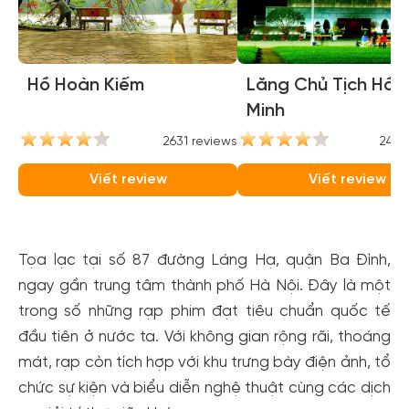
Hồ Hoàn Kiếm
Lăng Chủ Tịch Hồ C
Minh
2631 reviews
2446
Viết review
Viết review
Tọa lạc tại số 87 đường Láng Hạ, quận Ba Đình,
ngay gần trung tâm thành phố Hà Nội. Đây là một
trong số những rạp phim đạt tiêu chuẩn quốc tế
đầu tiên ở nước ta. Với không gian rộng rãi, thoáng
mát, rạp còn tích hợp với khu trưng bày điện ảnh, tổ
chức sự kiện và biểu diễn nghệ thuật cùng các dịch