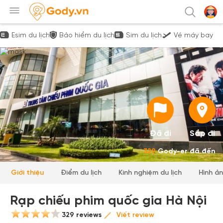
Esim du lịch
Bảo hiểm du lịch
Sim du lịch
Vé máy bay
Đã đi
Sắp đi
329
Gody-er đã đến
Giới thiệu
Điểm du lịch
Kinh nghiệm du lịch
Hình ả
Rạp chiếu phim quốc gia Hà Nội
329 reviews
Viết review