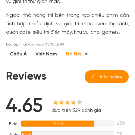
vụ giải trí thư giãn khác.
Ngoài nhà hàng thì bên trong rạp chiếu phim còn
tích hợp nhiều dịch vụ giải trí khác: siêu thị sách,
quán cafe, siêu thị điện máy, khu vui chơi games.
Đã cập nhật vào ngày 05/10/2019
Châu Á
Việt Nam
Hà Nội
Reviews
Viết review
4.65
dựa trên 329 đánh giá
259
5
78.72%
38
4
11.55%