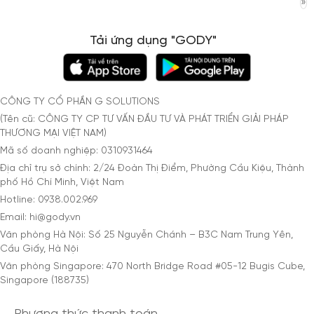
»
Tải ứng dụng "GODY"
CÔNG TY CỔ PHẦN G SOLUTIONS
(Tên cũ: CÔNG TY CP TƯ VẤN ĐẦU TƯ VÀ PHÁT TRIỂN GIẢI PHÁP
THƯƠNG MẠI VIỆT NAM)
Mã số doanh nghiệp: 0310931464
Địa chỉ trụ sở chính: 2/24 Đoàn Thị Điểm, Phường Cầu Kiệu, Thành
phố Hồ Chí Minh, Việt Nam
Hotline: 0938.002.969
Email: hi@gody.vn
Văn phòng Hà Nội: Số 25 Nguyễn Chánh – B3C Nam Trung Yên,
Cầu Giấy, Hà Nội
Văn phòng Singapore: 470 North Bridge Road #05-12 Bugis Cube,
Singapore (188735)