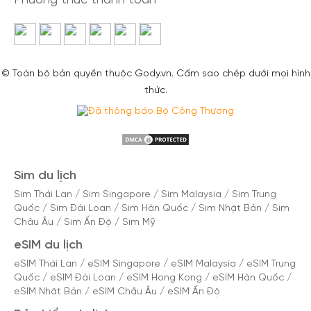
Phương thức thanh toán
© Toàn bộ bản quyền thuộc Gody.vn. Cấm sao chép dưới mọi hình
thức.
Sim du lịch
Sim Thái Lan
/
Sim Singapore
/
Sim Malaysia
/
Sim Trung
Quốc
/
Sim Đài Loan
/
Sim Hàn Quốc
/
Sim Nhật Bản
/
Sim
Châu Âu
/
Sim Ấn Độ
/
Sim Mỹ
eSIM du lịch
eSIM Thái Lan
/
eSIM Singapore
/
eSIM Malaysia
/
eSIM Trung
Quốc
/
eSIM Đài Loan
/
eSIM Hong Kong
/
eSIM Hàn Quốc
/
eSIM Nhật Bản
/
eSIM Châu Âu
/
eSIM Ấn Độ