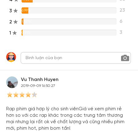
23
3
6.99%
6
2
1.82%
3
1
0.91%
Vu Thanh Huyen
2019-09-09 16:50:27
Rạp phim giá hợp lý cho sinh viênGiá vé xem phim rẻ
hơn so với các rạp khác trong các trung tâm thương
mại nhưng lại rất ok về chất lượng và cũng nhiều phim
mới, phim hot, phim bom tấn!