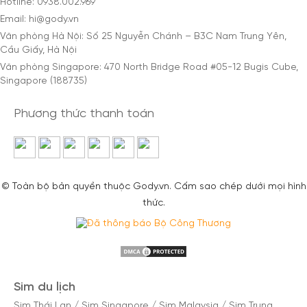
Hotline: 0938.002.969
Email: hi@gody.vn
Văn phòng Hà Nội: Số 25 Nguyễn Chánh – B3C Nam Trung Yên,
Cầu Giấy, Hà Nội
Văn phòng Singapore: 470 North Bridge Road #05-12 Bugis Cube,
Singapore (188735)
Phương thức thanh toán
© Toàn bộ bản quyền thuộc Gody.vn. Cấm sao chép dưới mọi hình
thức.
Sim du lịch
Sim Thái Lan
/
Sim Singapore
/
Sim Malaysia
/
Sim Trung