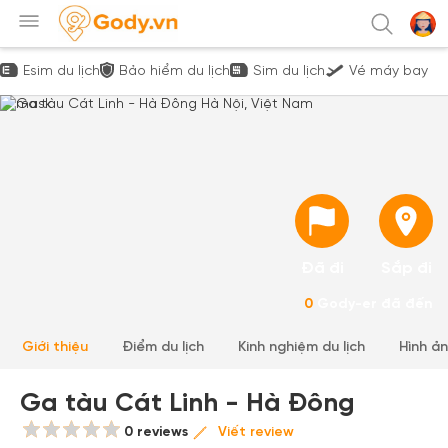
Esim du lịch
Bảo hiểm du lịch
Sim du lịch
Vé máy bay
Đã đi
Sắp đi
0
Gody-er đã đến
Giới thiệu
Điểm du lịch
Kinh nghiệm du lịch
Hình ả
Ga tàu Cát Linh - Hà Đông
0 reviews
Viết review