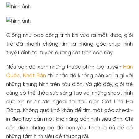
Giống như bao công trình khi vừa ra mắt khác, giới
trẻ đã nhanh chóng tìm ra những góc chụp hình
tuyệt đỉnh tại tuyến đường sắt trên cao này.
Nếu bạn đã xem những thước phim, bộ truyện
Hàn
Quốc
,
Nhật Bản
thì chắc đã không còn xa lạ gì với
những khung hình trên tàu điện. Và giờ đây, giới trẻ
cũng có thể thỏa sức sáng tạo với những shoot hình
cực xịn như nước ngoài tại tàu điện Cát Linh Hà
Đông. Không quá khó khăn để tìm một góc check-
in đẹp hay cần một khả năng bắn hình siêu đỉnh. Chỉ
cần diện những bộ đồ bạn yêu thích là đủ để có
những tấm hình siêu dễ thương rồi.