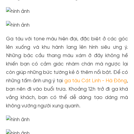
Ga tàu với tone màu hiện đại, đặc biệt ở các góc
lên xuống và khu hành lang lên hình siêu ưng ý.
Những bậc cầu thang màu xám ở đây không hề
khiến bạn có cảm giác nhàm chán mà ngược lại
còn giúp những bức tường kẻ ô thêm nổi bật. Để có
những tấm ảnh ưng ý tại
ga tàu Cát Linh - Hà Đông
,
bạn nên đi vào buổi trưa. Khoảng 12h trở đi ga khá
vắng khách, bạn có thể dễ dàng tạo dáng mà
không vướng người xung quanh.