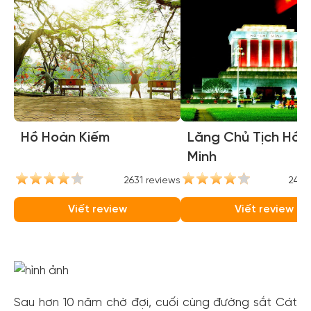
Hồ Hoàn Kiếm
Lăng Chủ Tịch Hồ C
Minh
2631 reviews
2446
Viết review
Viết review
Sau hơn 10 năm chờ đợi, cuối cùng đường sắt Cát