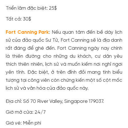
Triển lãm đặc biệt: 25$
Tất cả: 30$
Fort Canning Park
: Nếu quan tâm đến bề dày lịch
sử của đảo quốc Sư Tử, Fort Canning sẽ là địa danh
rất đáng để ghé đến. Fort Canning ngày nay chính
là thiên đường cho những du khách, cư dân yêu
thích thiên nhiên, lịch sử và muốn kiếm nơi nghỉ ngơi
yên tĩnh. Đặc biệt, ở trên đỉnh đồi mang tính biểu
tượng tại công viên còn chứng kiến ​​một số cột mốc
lịch sử và văn hóa của đảo quốc này.
Địa chỉ: Số 70 River Valley, Singapore 179037.
Giờ mở cửa: 24/7
Giá vé: Miễn phí