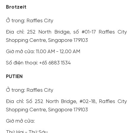
Brotzeit
Ở trong: Raffles City
Địa chỉ: 252 North Bridge, số #01-17 Raffles City
Shopping Centre, Singapore 179103
Giờ mở cửa: 11.00 AM - 12.00 AM
Số điện thoại: +65 6883 1534
PUTIEN
Ở trong: Raffles City
Địa chỉ: Số 252 North Bridge, #02-18, Raffles City
Tạo tài khoản nhanh - nhận nhiều ưu
Shopping Centre, Singapore 179103
đãi!
Giờ mở cửa:
Tạo tài khoản để có thể
nhận ngay các ưu đãi
hấp dẫn
dành cho thành viên đến từ các đối tác của Gody.vn dành
Thứ Hai - Thứ Sáu