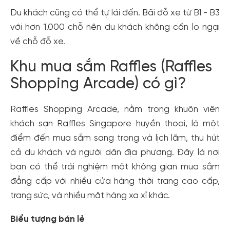
Du khách cũng có thể tự lái đến. Bãi đỗ xe từ B1 - B3
với hơn 1.000 chỗ nên du khách không cần lo ngại
về chỗ đỗ xe.
Khu mua sắm Raffles (Raffles
Shopping Arcade) có gì?
Raffles Shopping Arcade, nằm trong khuôn viên
khách sạn Raffles Singapore huyền thoại, là một
điểm đến mua sắm sang trọng và lịch lãm, thu hút
cả du khách và người dân địa phương. Đây là nơi
bạn có thể trải nghiệm một không gian mua sắm
đẳng cấp với nhiều cửa hàng thời trang cao cấp,
trang sức, và nhiều mặt hàng xa xỉ khác.
Biểu tượng bán lẻ