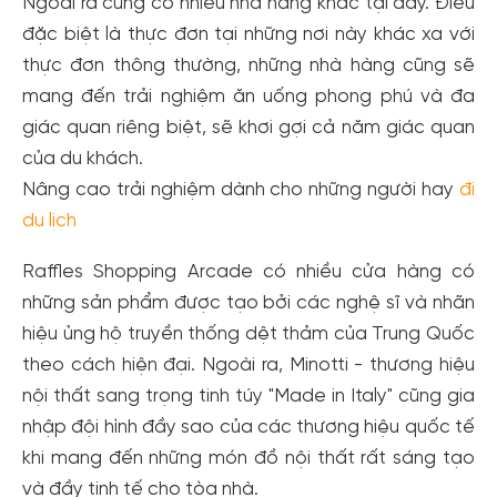
Ngoài ra cũng có nhiều nhà hàng khác tại đây. Điều
đặc biệt là thực đơn tại những nơi này khác xa với
thực đơn thông thường, những nhà hàng cũng sẽ
mang đến trải nghiệm ăn uống phong phú và đa
giác quan riêng biệt, sẽ khơi gợi cả năm giác quan
của du khách.
Nâng cao trải nghiệm dành cho những người hay
đi
du lịch
Raffles Shopping Arcade có nhiều cửa hàng có
những sản phẩm được tạo bởi các nghệ sĩ và nhãn
hiệu ủng hộ truyền thống dệt thảm của Trung Quốc
theo cách hiện đại. Ngoài ra, Minotti - thương hiệu
nội thất sang trọng tinh túy "Made in Italy" cũng gia
nhập đội hình đầy sao của các thương hiệu quốc tế
khi mang đến những món đồ nội thất rất sáng tạo
và đầy tinh tế cho tòa nhà.