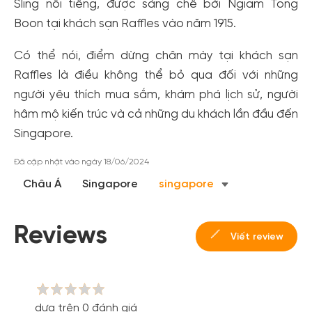
Sling nổi tiếng, được sáng chế bởi Ngiam Tong
Boon tại khách sạn Raffles vào năm 1915.
Có thể nói, điểm dừng chân mày tại khách sạn
Raffles là điều không thể bỏ qua đối với những
người yêu thích mua sắm, khám phá lịch sử, người
hâm mộ kiến ​​trúc và cả những du khách lần đầu đến
Singapore.
Đã cập nhật vào ngày 18/06/2024
Châu Á
Singapore
singapore
Reviews
Viết review
dựa trên 0 đánh giá