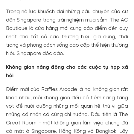
Trong nỗ lực khuếch đại những câu chuyện của cư
dân Singapore trong trải nghiệm mua sắm, The AC
Boutique là cửa hàng mới cung cấp điểm đến duy
nhất cho tất cả các thương hiệu gia dụng, thời
trang và phong cách sống cao cấp thể hiện thương
hiệu Singapore độc ​​đáo.
Không gian năng động cho các cuộc tụ họp xã
hội
Điểm mới của Raffles Arcade là hai không gian rất
khác nhau, mỗi không gian đều có tiềm năng tăng
vọt để nuôi dưỡng những mối quan hệ thú vị giữa
những cá nhân có cùng chí hướng. Đầu tiên là The
Great Room - một không gian làm việc chung đã
có mặt ở Singapore, Hồng Kông và Bangkok. Lấy