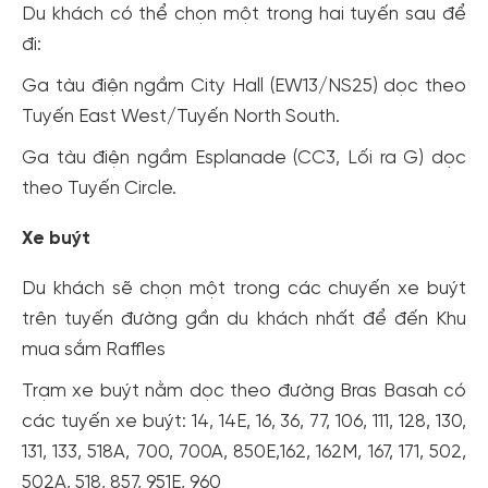
Du khách có thể chọn một trong hai tuyến sau để
đi:
Ga tàu điện ngầm City Hall (EW13/NS25) dọc theo
Tuyến East West/Tuyến North South.
Ga tàu điện ngầm Esplanade (CC3, Lối ra G) dọc
theo Tuyến Circle.
Xe buýt
Du khách sẽ chọn một trong các chuyến xe buýt
trên tuyến đường gần du khách nhất để đến Khu
mua sắm Raffles
Trạm xe buýt nằm dọc theo đường Bras Basah có
các tuyến xe buýt: 14, 14E, 16, 36, 77, 106, 111, 128, 130,
131, 133, 518A, 700, 700A, 850E,162, 162M, 167, 171, 502,
502A, 518, 857, 951E, 960