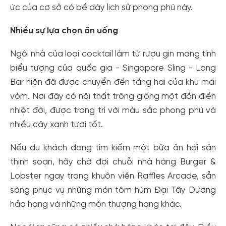
ức của cơ sở có bề dày lịch sử phong phú này.
Nhiều sự lựa chọn ăn uống
Ngôi nhà của loại cocktail làm từ rượu gin mang tính
biểu tượng của quốc gia - Singapore Sling - Long
Bar hiện đã được chuyển đến tầng hai của khu mái
vòm. Nơi đây có nội thất trông giống một đồn điền
nhiệt đới, được trang trí với màu sắc phong phú và
nhiều cây xanh tươi tốt.
Nếu du khách đang tìm kiếm một bữa ăn hải sản
thịnh soạn, hãy chờ đợi chuỗi nhà hàng Burger &
Lobster ngay trong khuôn viên Raffles Arcade, sẵn
sàng phục vụ những món tôm hùm Đại Tây Dương
hảo hạng và những món thượng hạng khác.