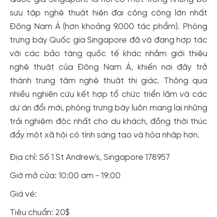
sưu tập nghệ thuật hiện đại công cộng lớn nhất
Đông Nam Á (hơn khoảng 9.000 tác phẩm). Phòng
trưng bày Quốc gia Singapore đã và đang hợp tác
với các bảo tàng quốc tế khác nhằm giới thiệu
nghệ thuật của Đông Nam Á, khiến nơi đây trở
thành trung tâm nghệ thuật thị giác. Thông qua
nhiều nghiên cứu kết hợp tổ chức triển lãm và các
dự án đổi mới, phòng trưng bày luôn mang lại những
trải nghiệm độc nhất cho du khách, đồng thời thúc
đẩy một xã hội có tính sáng tạo và hòa nhập hơn.
Địa chỉ: Số 1 St Andrew's, Singapore 178957
Giờ mở cửa: 10:00 am - 19:00
Giá vé:
Tiêu chuẩn: 20$