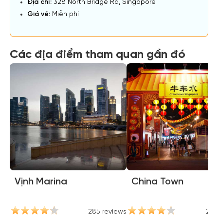
Địa chỉ:
328 North Bridge Rd, Singapore
Giá vé:
Miễn phí
Các địa điểm tham quan gần đó
Vịnh Marina
China Town
285 reviews
237