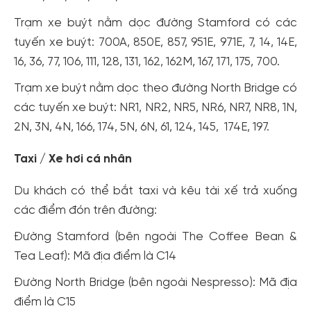
Trạm xe buýt nằm dọc đường Stamford có các
tuyến xe buýt: 700A, 850E, 857, 951E, 971E, 7, 14, 14E,
16, 36, 77, 106, 111, 128, 131, 162, 162M, 167, 171, 175, 700.
Trạm xe buýt nằm dọc theo đường North Bridge có
các tuyến xe buýt: NR1, NR2, NR5, NR6, NR7, NR8, 1N,
2N, 3N, 4N, 166, 174, 5N, 6N, 61, 124, 145, 174E, 197.
Taxi / Xe hơi cá nhân
Du khách có thể bắt taxi và kêu tài xế trả xuống
các điểm đón trên đường:
Đường Stamford (bên ngoài The Coffee Bean &
Tea Leaf): Mã địa điểm là C14
Đường North Bridge (bên ngoài Nespresso): Mã địa
điểm là C15