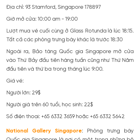
Địa chỉ: 93 Stamford, Singapore 178897
Giờ mở cửa: 10:00 am - 19:00
Lượt mua vé cuối cùng ở Glass Rotunda là lúc 18:15.
Tất cả các phòng trưng bày khác là trước 18:30
Ngoài ra, Bảo tàng Quốc gia Singapore mở cửa
vào Thứ Bảy đầu tiên hàng tuần cũng như Thứ Năm
đầu tiên và thứ ba trong tháng lúc 9:00.
Giá vé:
Người lớn: 29$
Người già trên 60 tuổi, học sinh: 22$
Số điện thoại: +65 6332 3659 hoặc +65 6332 5642
National Gallery Singapore
: Phòng trưng bày
Quốc gia Singapore là nơi có một trong những bộ