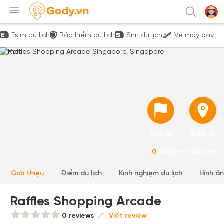
Esim du lịch
Bảo hiểm du lịch
Sim du lịch
Vé máy bay
Đã đi
Sắp đi
0
Gody-er đã đến
Giới thiệu
Điểm du lịch
Kinh nghiệm du lịch
Hình ả
Raffles Shopping Arcade
0 reviews
Viết review