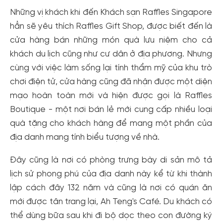
Những vị khách khi đến Khách sạn Raffles Singapore
hẳn sẽ yêu thích Raffles Gift Shop, được biết đến là
cửa hàng bán những món quà lưu niệm cho cả
khách du lịch cũng như cư dân ở địa phương. Nhưng
cùng với việc làm sống lại tính thẩm mỹ của khu trò
chơi điện tử, cửa hàng cũng đã nhận được một diện
mạo hoàn toàn mới và hiện được gọi là Raffles
Boutique - một nơi bán lẻ mới cung cấp nhiều loại
quà tặng cho khách hàng để mang một phần của
địa danh mang tính biểu tượng về nhà.
Đây cũng là nơi có phòng trưng bày di sản mô tả
lịch sử phong phú của địa danh này kể từ khi thành
lập cách đây 132 năm và cũng là nơi có quán ăn
mới được tân trang lại, Ah Teng's Café. Du khách có
thể dùng bữa sau khi đi bộ dọc theo con đường ký