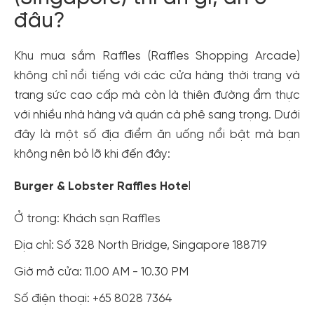
đâu?
Khu mua sắm Raffles (Raffles Shopping Arcade)
không chỉ nổi tiếng với các cửa hàng thời trang và
trang sức cao cấp mà còn là thiên đường ẩm thực
với nhiều nhà hàng và quán cà phê sang trọng. Dưới
đây là một số địa điểm ăn uống nổi bật mà bạn
không nên bỏ lỡ khi đến đây:
Burger & Lobster Raffles Hote
l
Ở trong: Khách sạn Raffles
Địa chỉ: Số 328 North Bridge, Singapore 188719
Giờ mở cửa: 11.00 AM - 10.30 PM
Số điện thoại: +65 8028 7364