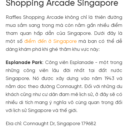
Shopping Arcade Singapore
Raffles Shopping Arcade không chỉ là thiên đường
mua sắm sang trọng mà còn nằm gần nhiều điểm
tham quan hấp dẫn của Singapore. Dưới đây là
một số
điểm đến ở Singapore
mà bạn có thể dễ
dàng khám phá khi ghé thăm khu vực này:
Esplanade Park
: Công viên Esplanade - một trong
những công viên lâu đời nhất tại đất nước
Singapore. Nó được xây dựng vào năm 1943 và
nằm dọc theo đường Connaught. Đối với những du
khách cũng như cư dân đam mê lịch sử, ở đây sẽ có
nhiều di tích mang ý nghĩa vô cùng quan trọng đối
với lịch sử Singapore và thế giới.
Địa chỉ: Connaught Dr, Singapore 179682