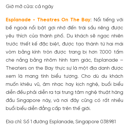
Giờ mở cửa: cả ngày
Esplanade - Theatres On The Bay
: Nổi tiếng với
bề ngoài nổi bật gợi nhớ đến trái sầu riêng được
yêu thích của thành phố. Du khách sẽ ngạc nhiên
trước thiết kế đặc biệt, được tạo thành từ hai mái
vòm bằng kính tròn được trang bị hơn 7.000 tấm
che nắng bằng nhôm hình tam giác, Esplanade –
Theaters on the Bay thực sự là một địa danh được
xem là mang tính biểu tượng. Cho dù du khách
muốn khiêu vũ, âm nhạc hay kịch nghệ, buổi biểu
diễn đều phải diễn ra tại trung tâm nghệ thuật hàng
đầu Singapore này, và nơi đây cũng có rất nhiều
buổi biểu diễn đẳng cấp trên thế giới.
Địa chỉ: Số 1 đường Esplanade, Singapore 038981