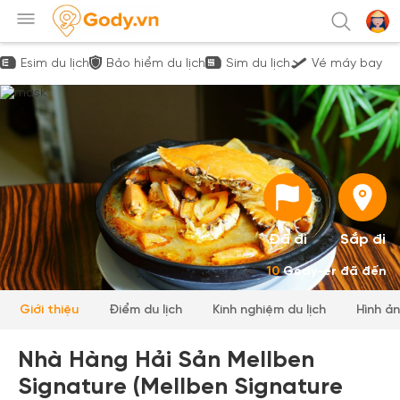
Esim du lịch
Bảo hiểm du lịch
Sim du lịch
Vé máy bay
Đã đi
Sắp đi
10
Gody-er đã đến
Giới thiệu
Điểm du lịch
Kinh nghiệm du lịch
Hình ả
Nhà Hàng Hải Sản Mellben
Signature (Mellben Signature