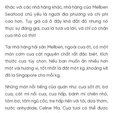
Khác với các nhà hàng khác, nhà hàng của Mellben
Seafood chủ yếu là người địa phương và chi phí
cao hơn. Tuy giá cả ở đây khá đắt đỏ nhưng nó
thực sự đáng giá, cua là tươi và lớn, và chỉ có chân
cua nhỏ có thịt!
Tại nhà hàng hải sản Mellben, ngoài cua ớt, có một
món cơm cua cát nguyên chất rất đặc biệt. Kích
thước cua tùy chọn. Nếu bạn muốn ăn nhiều hơn
một vài hương vị, tốt nhất là đặt một kg ,khoảng 48
đô la Singapore cho mỗi kg.
Những món nỗi tiếng của quán như: cua sốt ớt, bơ
cua, cát mì nồi cua, cua hấp, bánh mì chiên nhỏ,
tôm bơ, tôm ngũ cốc, tre hấp hến với tỏi, dừa thơm,
nước anhydride, Celine Ma. Cua tươi có thể được