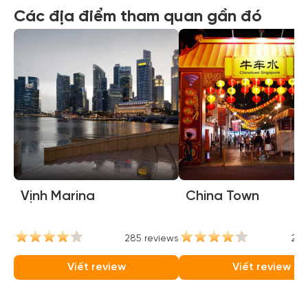
Các địa điểm tham quan gần đó
Vịnh Marina
China Town
285 reviews
237
Viết review
Viết review