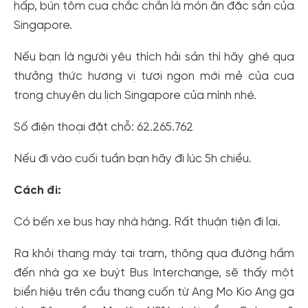
hấp, bún tôm cua chắc chắn là món ăn đặc sản của
Singapore.
Nếu bạn là người yêu thích hải sản thì hãy ghé qua
thưởng thức hương vị tươi ngon mới mẻ của cua
trong chuyên du lịch Singapore của mình nhé.
Số điện thoại đặt chỗ: 62.265.762
Nếu đi vào cuối tuần bạn hãy đi lúc 5h chiều.
Cách đi:
Có bến xe bus hay nhà hàng. Rất thuận tiện đi lại.
Ra khỏi thang máy tại trạm, thông qua đường hầm
đến nhà ga xe buýt Bus Interchange, sẽ thấy một
biển hiệu trên cầu thang cuốn từ Ang Mo Kio Ang ga