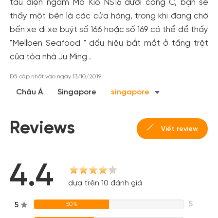
tàu điện ngầm Mo Kio NS16 dưới cổng C, bạn sẽ
thấy một bên là các cửa hàng, trong khi đang chờ
bến xe đi xe buýt số 166 hoặc số 169 có thể để thấy
"Mellben Seafood " dấu hiệu bắt mắt ở tầng trệt
của tòa nhà Ju Ming .
Đã cập nhật vào ngày 13/10/2019
Châu Á
Singapore
singapore
Reviews
Viết review
4.4
Tạo tài khoản nhanh - nhận nhiều ưu
dựa trên 10 đánh giá
đãi!
5
5
50%
Tạo tài khoản để có thể
nhận ngay các ưu đãi
hấp dẫn
dành cho thành viên đến từ các đối tác của Gody.vn dành