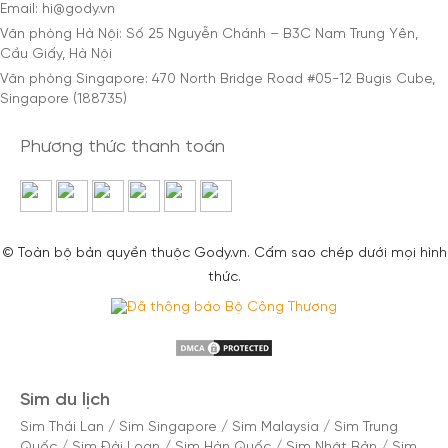
Email: hi@gody.vn
Văn phòng Hà Nội: Số 25 Nguyễn Chánh – B3C Nam Trung Yên,
Cầu Giấy, Hà Nội
Văn phòng Singapore: 470 North Bridge Road #05-12 Bugis Cube,
Singapore (188735)
Phương thức thanh toán
© Toàn bộ bản quyền thuộc Gody.vn. Cấm sao chép dưới mọi hình
thức.
Sim du lịch
Sim Thái Lan
/
Sim Singapore
/
Sim Malaysia
/
Sim Trung
Quốc
/
Sim Đài Loan
/
Sim Hàn Quốc
/
Sim Nhật Bản
/
Sim