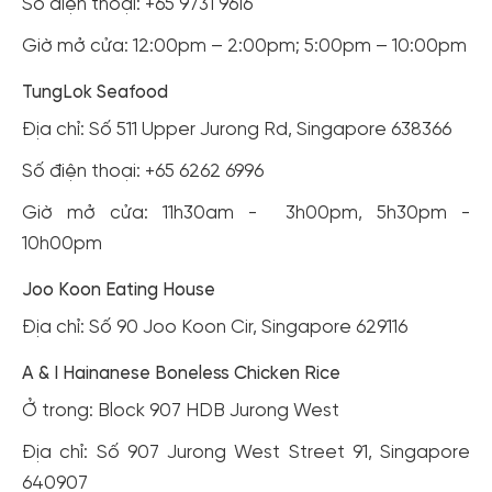
Số điện thoại: +65 9731 9616
Giờ mở cửa: 12:00pm – 2:00pm; 5:00pm – 10:00pm
TungLok Seafood
Địa chỉ: Số 511 Upper Jurong Rd, Singapore 638366
Số điện thoại: +65 6262 6996
Giờ mở cửa: 11h30am - 3h00pm, 5h30pm -
10h00pm
Joo Koon Eating House
Địa chỉ: Số 90 Joo Koon Cir, Singapore 629116
A & I Hainanese Boneless Chicken Rice
Ở trong: Block 907 HDB Jurong West
Địa chỉ: Số 907 Jurong West Street 91, Singapore
640907