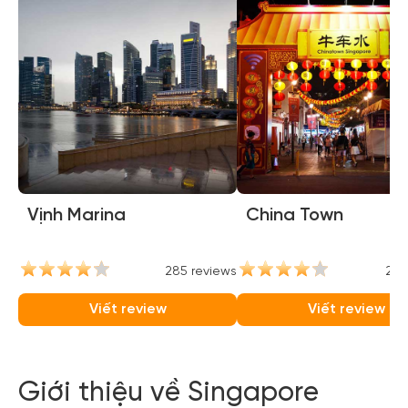
Vịnh Marina
China Town
285 reviews
237
Viết review
Viết review
Giới thiệu về Singapore