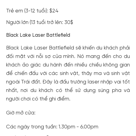
Trẻ em (3-12 tuổi): $24
Người lớn (13 tuổi trở lên: 30$
Black Lake Laser Battlefield
Black Lake Laser Battlefield sẽ khiến du khách phải
đối mặt với nỗi sợ của mình. Nó mang đến cho du
khách ảo giác du hành đến nhiều chiều không gian
để chiến đấu với các sinh vật, thây ma và sinh vật
ngoài Trái đất. Đây là đấu trường laser nhập vai tốt
nhất, nơi du khách có thể sử dụng súng pha và
người chơi có thể ghi điểm.
Giờ mở cửa:
Các ngày trong tuần: 1.30pm - 6.00pm