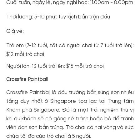
Cuối tuần, ngày lễ, ngày nghỉ học: 11.00am - 8.00pm
Thời lượng: 5-10 phút tùy kịch bản trận đấu
Giá vé:
Trẻ em (7-12 tuổi, tất cả người chơi từ 7 tuổi trở lên):
$12 mỗi trò chơi
Người lớn: 13 tuổi trở lên: $15 mỗi trò chơi
Crossfire Paintball
Crossfire Paintball là đấu trường bắn súng sơn nhiều
tầng duy nhất ở Singapore tọa lạc tại Trung tâm
Khám phá Singapore. Đó là một trải nghiệm thú vị
khi du khách sẽ cố gắng né tránh hoặc bò để tránh
viên đạn sơn bắn trúng. Trò chơi có hai vòng và sức
chứa tối đa của trò chơi là 5 người.