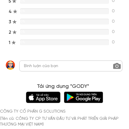
0
5
0%
0
4
0%
0
3
0%
0
2
0%
0
1
0%
Tải ứng dụng "GODY"
CÔNG TY CỔ PHẦN G SOLUTIONS
(Tên cũ: CÔNG TY CP TƯ VẤN ĐẦU TƯ VÀ PHÁT TRIỂN GIẢI PHÁP
THƯƠNG MẠI VIỆT NAM)