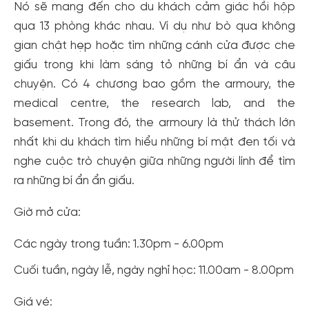
Nó sẽ mang đến cho du khách cảm giác hồi hộp
qua 13 phòng khác nhau. Ví dụ như bò qua không
gian chật hẹp hoặc tìm những cánh cửa được che
giấu trong khi làm sáng tỏ những bí ẩn và câu
chuyện. Có 4 chương bao gồm the armoury, the
medical centre, the research lab, and the
basement. Trong đó, the armoury là thử thách lớn
nhất khi du khách tìm hiểu những bí mật đen tối và
nghe cuộc trò chuyện giữa những người lính để tìm
ra những bí ẩn ẩn giấu.
Giờ mở cửa:
Các ngày trong tuần: 1.30pm - 6.00pm
Cuối tuần, ngày lễ, ngày nghỉ học: 11.00am - 8.00pm
Giá vé: