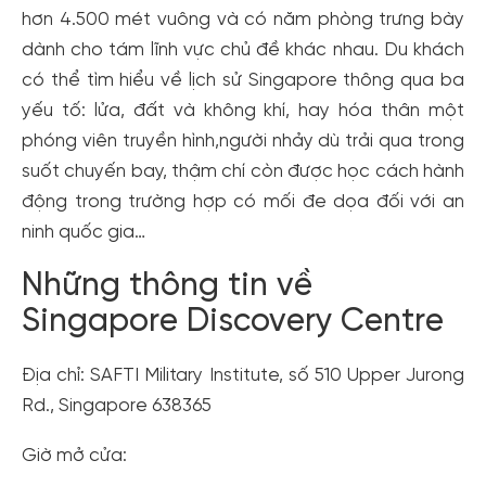
hơn 4.500 mét vuông và có năm phòng trưng bày
dành cho tám lĩnh vực chủ đề khác nhau. Du khách
có thể tìm hiểu về lịch sử Singapore thông qua ba
yếu tố: lửa, đất và không khí, hay hóa thân một
phóng viên truyền hình,người nhảy dù trải qua trong
suốt chuyến bay, thậm chí còn được học cách hành
động trong trường hợp có mối đe dọa đối với an
ninh quốc gia…
Những thông tin về
Singapore Discovery Centre
Địa chỉ: SAFTI Military Institute, số 510 Upper Jurong
Rd., Singapore 638365
Giờ mở cửa: