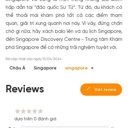
hấp dẫn tại “đảo quốc Sư Tử”. Từ đó, du khách có
thể thoải mái khám phá tất cả các điểm tham
quan, giải trí xung quanh nơi này. Vì vậy, đừng chần
chờ gì nữa, hãy xách balo lên và du lịch Singapore,
đến Singapore Discovery Centre - Trung tâm Khám
phá Singapore để có những trải nghiệm tuyệt vời.
Đã cập nhật vào ngày 15/04/2024
Châu Á
Singapore
singapore
Reviews
Viết review
dựa trên 0 đánh giá