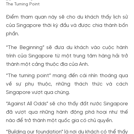
The Turning Point
Điểm tham quan này sẽ cho du khách thấy lịch sử
của Singapore thời kỳ đầu và được chia thành bốn
phần.
“The Beginning” sẽ đưa du khách vào cuộc hành
trình của Singapore từ một trung tâm hàng hải trở
thành một cảng thuộc địa của Anh.
“The turning point” mang đến cái nhìn thoáng qua
về sự phụ thuộc, những thách thức và cách
Singapore vượt qua chúng.
“Against All Odds” sẽ cho thấy đất nước Singapore
Tạo tài khoản nhanh - nhận nhiều ưu
đã vượt qua những hành động phá hoại như thế
đãi!
nào để trở thành một quốc gia có chủ quyền.
Tạo tài khoản để có thể
nhận ngay các ưu đãi
hấp dẫn
“Building our foundation” là nơi du khách có thể thấy
dành cho thành viên đến từ các đối tác của Gody.vn dành