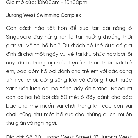
Giờ mở cửa: 10h00am - 10h00pm
Jurong West Swimming Complex
Còn cách nào tốt hơn để xua tan cái nóng ở
Singapore đầy nắng hơn là tận hưởng khoảng thời
gian vui vẻ tại hồ bơi? Du khách có thể đưa cả gia
đình đi chơi một ngày vui vẻ tại khu phức hợp bơi lội
này, được trang bị nhiều tiện ích thân thiện với trẻ
em, bao gồm hồ bơi dành cho trẻ em với các công
trình vui chơi, dòng sông lười và đường trượt nước
xanh uốn lượn dài ba tầng đầy ấn tượng. Ngoài ra
còn có hai hồ bơi dài 50 mét ở đây dành cho các
bậc cha mẹ muốn vui chơi trong khi các con vui
chơi, cũng như một bể sục cho những ai chỉ muốn
thư giãn và nghỉ ngơi.
Địa chỉ: Số 20 Jurong West Street 93 Jurong West