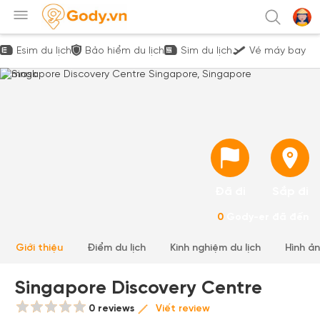
Esim du lịch
Bảo hiểm du lịch
Sim du lịch
Vé máy bay
Đã đi
Sắp đi
0
Gody-er đã đến
Giới thiệu
Điểm du lịch
Kinh nghiệm du lịch
Hình ả
Singapore Discovery Centre
0 reviews
Viết review