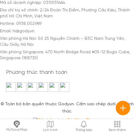
Mã số doanh nghiệp: 0310931464
Địa chỉ trụ sở chính: 2/24 Đoàn Thị Điểm, Phường Cầu Kiệu, Thành
phố Hồ Chí Minh, Việt Nam
Hotline: 0938.002.969
Email: hi@gody.vn
Văn phòng Hà Nội: Số 25 Nguyễn Chánh – B3C Nam Trung Yên,
Cầu Giấy, Hà Nội
Văn phòng Singapore: 470 North Bridge Road #05-12 Bugis Cube,
Singapore (188735)
Phương thức thanh toán
© Toàn bộ bản quyền thuộc Gody.vn. Cấm sao chép dưới mọi hình
thức.
MyTravelMap
Lịch trình
Thông báo
Xem thêm