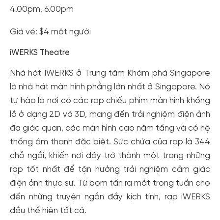
4.00pm, 6.00pm
Giá vé: $4 một người
iWERKS Theatre
Nhà hát IWERKS ở Trung tâm Khám phá Singapore
là nhà hát màn hình phẳng lớn nhất ở Singapore. Nó
tự hào là nơi có các rạp chiếu phim màn hình khổng
lồ ở dạng 2D và 3D, mang đến trải nghiệm điện ảnh
đa giác quan, các màn hình cao năm tầng và có hệ
thống âm thanh đặc biệt. Sức chứa của rạp là 344
chỗ ngồi, khiến nơi đây trở thành một trong những
rạp tốt nhất để tận hưởng trải nghiệm cảm giác
điện ảnh thực sự. Từ bom tấn ra mắt trong tuần cho
đến những truyện ngắn đầy kịch tính, rạp iWERKS
đều thể hiện tất cả.