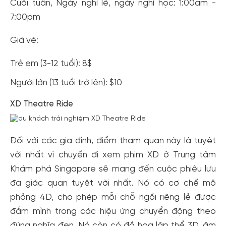
Cuối tuần, Ngày nghỉ lễ, ngày nghỉ học: 1:00am -
7:00pm
Giá vé:
Trẻ em (3-12 tuổi): 8$
Người lớn (13 tuổi trở lên): $10
XD Theatre Ride
Đối với các gia đình, điểm tham quan này là tuyệt
vời nhất vì chuyến đi xem phim XD ở Trung tâm
Khám phá Singapore sẽ mang đến cuộc phiêu lưu
đa giác quan tuyệt vời nhất. Nó có cơ chế mô
phỏng 4D, cho phép mỗi chỗ ngồi riêng lẻ được
đắm mình trong các hiệu ứng chuyển động theo
đúng nghĩa đen. Nó còn có đồ họa lập thể 3D, âm