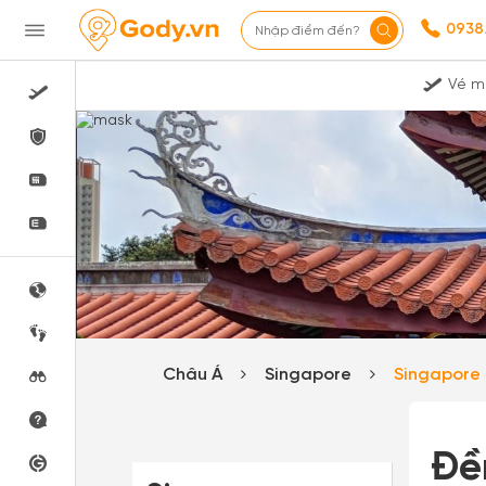
0938
Nhập điểm đến?
Vé m
Châu Á
Singapore
Singapore
Đề