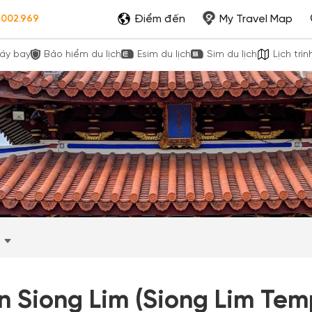
Điểm đến
My Travel Map
.002.969
áy bay
Bảo hiểm du lịch
Esim du lịch
Sim du lịch
Lịch trìn
n Siong Lim (Siong Lim Tem