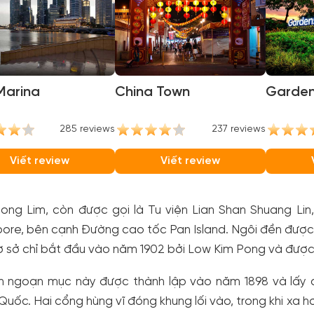
Marina
China Town
Garden
285 reviews
237 reviews
Viết review
Viết review
ong Lim, còn được gọi là Tu viện Lian Shan Shuang Lin
ore, bên cạnh Đường cao tốc Pan Island. Ngôi đền được
 sở chỉ bắt đầu vào năm 1902 bởi Low Kim Pong và được
ện ngoạn mục này được thành lập vào năm 1898 và lấy c
Quốc. Hai cổng hùng vĩ đóng khung lối vào, trong khi xa 