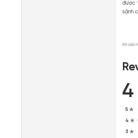
được 
sảnh c
Đã cập 
Re
4
5
4
3