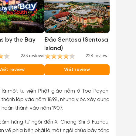
s by the Bay
Đảo Sentosa (Sentosa
Island)
233 reviews
228 reviews
Viết review
Viết review
, là một tu viện Phật giáo nằm ở Toa Payoh,
 thành lập vào năm 1898, nhưng việc xây dựng
 hoàn thành vào năm 1907.
ảm hứng từ ngôi đền Xi Chang Shi ở Fuzhou,
hơn về phía bên phải là một ngôi chùa bảy tầng