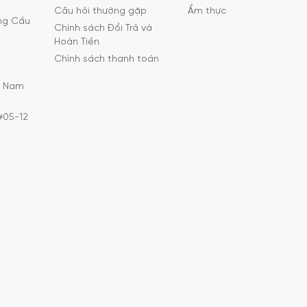
Câu hỏi thường gặp
Ẩm thực
ờng Cầu
Chính sách Đổi Trả và
Hoàn Tiền
Chính sách thanh toán
C Nam
#05-12