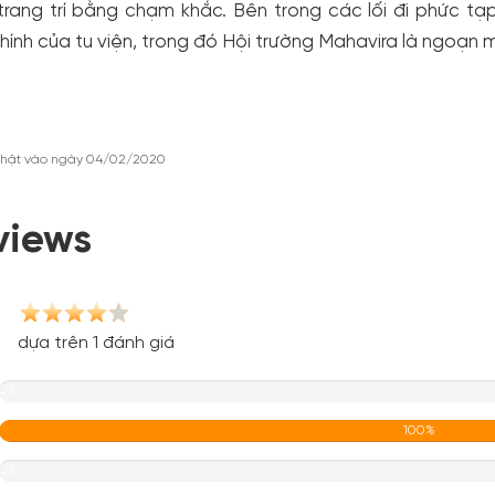
trang trí bằng chạm khắc. Bên trong các lối đi phức t
hính của tu viện, trong đó Hội trường Mahavira là ngoạn 
nhật vào ngày 04/02/2020
views
dựa trên 1 đánh giá
0%
100%
0%