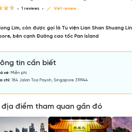
1 reviews
Viết review
ong Lim, còn được gọi là Tu viện Lian Shan Shuang Lin
pore, bên cạnh Đường cao tốc Pan Island
ông tin cần biết
á vé:
Miễn phí
a chỉ:
184 Jalan Toa Payoh, Singapore 319944
 địa điểm tham quan gần đó