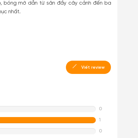
ạp, bóng mờ dẫn từ sân đầy cây cảnh đến ba
mục nhất.
Viết review
0
1
0