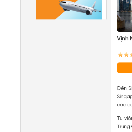
Vịnh 
Đền Si
Singap
các cơ
Tu vi
Trung 