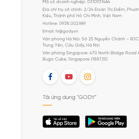
Mã số doanh nghiệp: 0310931464
Địa chỉ trụ sở chính: 2/24 Đoàn Thị Điểm, Phư
Kiệu, Thành phố Hồ Chí Minh, Việt Nam
Hotline: 0938.002.969
Email: hi@gody.vn
Văn phòng Hà Nội: Số 25 Nguyễn Chánh – B3
Trung Yên, Cầu Giấy, Hà Nội
Văn phòng Singapore: 470 North Bridge Road 
Bugis Cube, Singapore (188735)
FB
YT
IG
Tải ứng dụng "GODY"
Tải ứng dụng
Tải ứng dụng
"GODY"
"GODY"