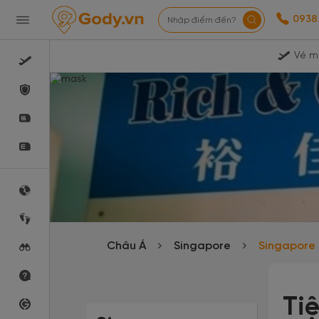
0938
Nhập điểm đến?
Vé m
Châu Á
Singapore
Singapore
Ti