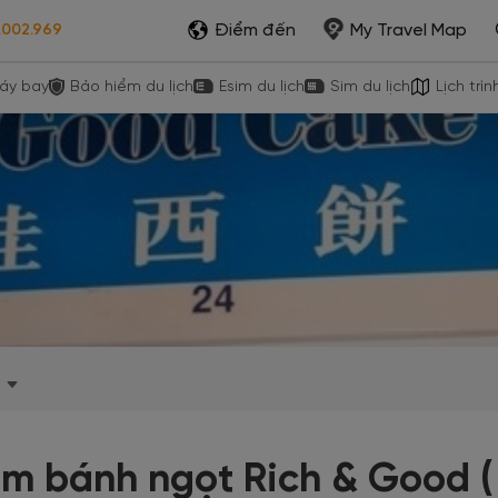
Điểm đến
My Travel Map
.002.969
áy bay
Bảo hiểm du lịch
Esim du lịch
Sim du lịch
Lịch trìn
ệm bánh ngọt Rich & Good 