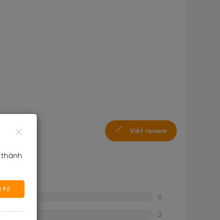
Viết review
 thành
 ký
6
3