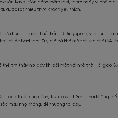
nh cuộn Kaya. Món bánh mềm mại, thơm ngậy vị phô mai và
ơi, được rất nhiều thực khách yêu thích.
 cửa hàng bánh rất nổi tiếng ở Singapore, và mon bánh cu
o 1 chiếc bánh dài. Tuy giá cả khá mắc nhưng chất liệu
 thể tìm thấy nơi đây khi đối mặt với nhà thờ Hồi giáo Su
ững bạn thích chụp ảnh, trước cửa tiệm là nơi không t
sắc màu nhẹ nhàng, dễ thương tại đây.