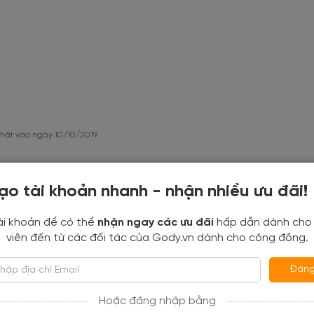
hật vào ngày 10/10/2019
views
ạo tài khoản nhanh - nhận nhiều ưu đãi!
ài khoản để có thể
nhận ngay các ưu đãi
hấp dẫn dành cho
.67
viên đến từ các đối tác của Gody.vn dành cho cộng đồng.
dựa trên 9 đánh giá
Đăng
66.67%
Hoặc đăng nhập bằng
33.33%