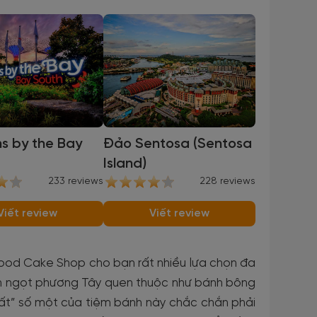
s by the Bay
Đảo Sentosa (Sentosa
Island)
233 reviews
228 reviews
Viết review
Viết review
 Cake Shop cho bạn rất nhiều lựa chọn đa
ánh ngọt phương Tây quen thuộc như bánh bông
t” số một của tiệm bánh này chắc chắn phải