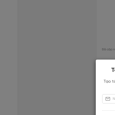
Đã cập n
Re
T
Tạo t
4
5
4