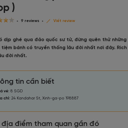
op )
9 reviews
Viết review
ó dịp ghé qua đảo quốc sư tử, đừng quên thử những m
 tiệm bánh có truyền thống lâu đời nhất nơi đây.
âu đời nhất.
ông tin cần biết
á vé:
8 SGD
a chỉ:
24 Kandahar St, Xinh-ga-po 198887
 địa điểm tham quan gần đó