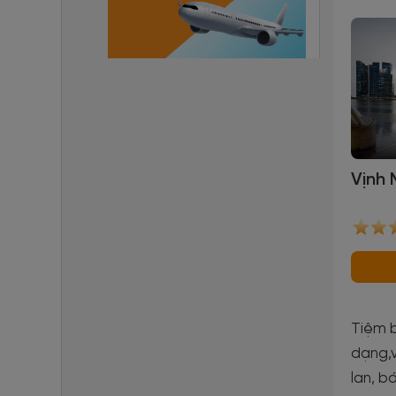
Vịnh 
Tiệm b
dạng,
lan, ba