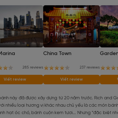
Marina
China Town
Garden
285 reviews
237 reviews
Viết review
Viết review
ánh này đã được xây dựng từ 20 năm trước. Rich and Good
với nhiều loại hương vị khác nhau chủ yếu là các món b
́nh hạt óc chó, bánh cuộn kem tươi... Nhưng “đặc biệt nhấ