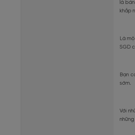
là bá
khắp n
Là một
SGD ch
Bạn có
sớm.
Với nh
những 