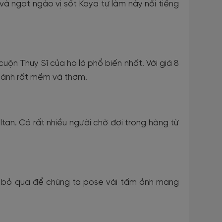
 ngọt ngào vị sốt Kaya tự làm này nổi tiếng
ộn Thụy Sĩ của họ là phổ biến nhất. Với giá 8
 bánh rất mềm và thơm.
ltan. Có rất nhiều người chờ đợi trong hàng từ
hể bỏ qua để chúng ta pose vài tấm ảnh mang