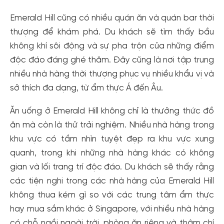
Emerald Hill cũng có nhiều quán ăn và quán bar thời
thượng để khám phá. Du khách sẽ tìm thấy bầu
không khí sôi động và sự pha trộn của những điểm
độc đáo đáng ghé thăm. Đây cũng là nơi tập trung
nhiều nhà hàng thời thượng phục vụ nhiều khẩu vị và
sở thích đa dạng, từ ẩm thực Á đến Âu.
Ăn uống ở Emerald Hill không chỉ là thưởng thức đồ
ăn mà còn là thử trải nghiệm. Nhiều nhà hàng trong
khu vực có tầm nhìn tuyệt đẹp ra khu vực xung
quanh, trong khi những nhà hàng khác có không
gian và lối trang trí độc đáo. Du khách sẽ thấy rằng
Tạo tài khoản nhanh - nhận nhiều ưu
các tiện nghi trong các nhà hàng của Emerald Hill
không thua kém gì so với các trung tâm ẩm thực
đãi!
hay mua sắm khác ở Singapore, với nhiều nhà hàng
Tạo tài khoản để có thể
nhận ngay các ưu đãi
hấp dẫn
dành cho thành viên đến từ các đối tác của Gody.vn dành
có chỗ ngồi ngoài trời, phòng ăn riêng và thậm chí