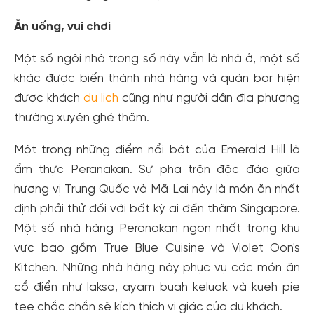
Ăn uống, vui chơi
Một số ngôi nhà trong số này vẫn là nhà ở, một số
khác được biến thành nhà hàng và quán bar hiện
được khách
du lịch
cũng như người dân địa phương
thường xuyên ghé thăm.
Một trong những điểm nổi bật của Emerald Hill là
ẩm thực Peranakan. Sự pha trộn độc đáo giữa
hương vị Trung Quốc và Mã Lai này là món ăn nhất
định phải thử đối với bất kỳ ai đến thăm Singapore.
Một số nhà hàng Peranakan ngon nhất trong khu
vực bao gồm True Blue Cuisine và Violet Oon's
Kitchen. Những nhà hàng này phục vụ các món ăn
cổ điển như laksa, ayam buah keluak và kueh pie
tee chắc chắn sẽ kích thích vị giác của du khách.