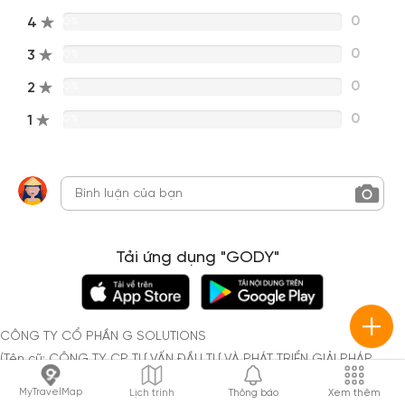
0
4
0%
0
3
0%
0
2
0%
0
1
0%
Tải ứng dụng "GODY"
CÔNG TY CỔ PHẦN G SOLUTIONS
(Tên cũ: CÔNG TY CP TƯ VẤN ĐẦU TƯ VÀ PHÁT TRIỂN GIẢI PHÁP
THƯƠNG MẠI VIỆT NAM)
MyTravelMap
Lịch trình
Thông báo
Xem thêm
Mã số doanh nghiệp: 0310931464