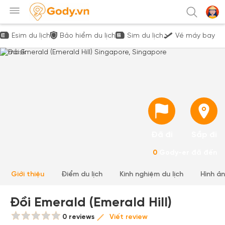
Esim du lịch
Bảo hiểm du lịch
Sim du lịch
Vé máy bay
Đã đi
Sắp đi
0
Gody-er đã đến
Giới thiệu
Điểm du lịch
Kinh nghiệm du lịch
Hình ả
Đồi Emerald (Emerald Hill)
0 reviews
Viết review