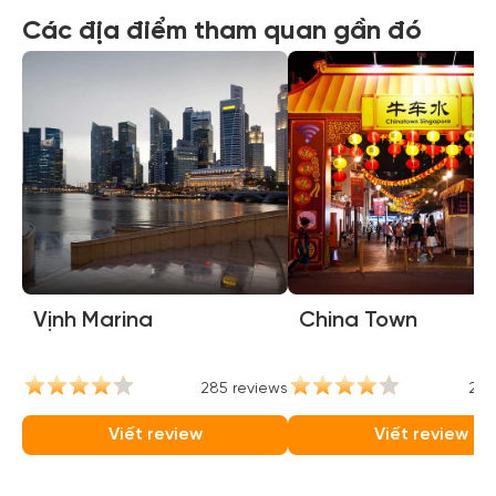
Các địa điểm tham quan gần đó
Vịnh Marina
China Town
285 reviews
237
Viết review
Viết review