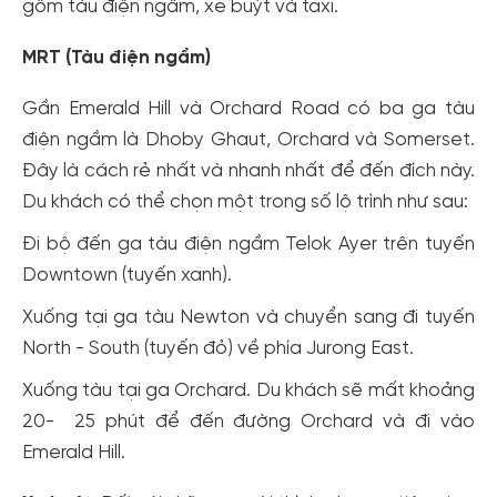
gồm tàu ​​điện ngầm, xe buýt và taxi.
MRT (Tàu điện ngầm)
Gần Emerald Hill và Orchard Road có ba ga tàu
điện ngầm là Dhoby Ghaut, Orchard và Somerset.
Đây là cách rẻ nhất và nhanh nhất để đến đích này.
Du khách có thể chọn một trong số lộ trình như sau:
Đi bộ đến ga tàu điện ngầm Telok Ayer trên tuyến
Downtown (tuyến xanh).
Xuống tại ga tàu Newton và chuyển sang đi tuyến
North - South (tuyến đỏ) về phía Jurong East.
Xuống tàu tại ga Orchard. Du khách sẽ mất khoảng
20- 25 phút để đến đường Orchard và đi vào
Emerald Hill.