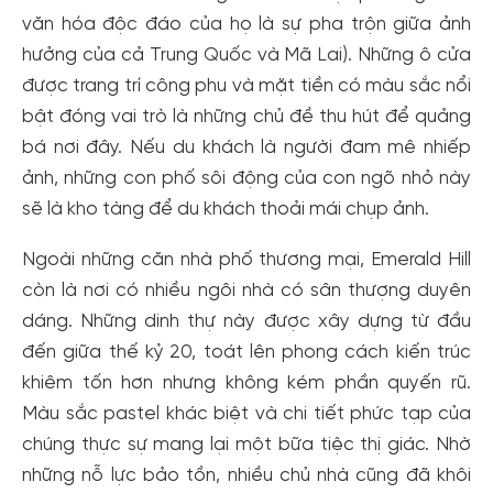
văn hóa độc đáo của họ là sự pha trộn giữa ảnh
hưởng của cả Trung Quốc và Mã Lai). Những ô cửa
được trang trí công phu và mặt tiền có màu sắc nổi
bật đóng vai trò là những chủ đề thu hút để quảng
bá nơi đây. Nếu du khách là người đam mê nhiếp
ảnh, những con phố sôi động của con ngõ nhỏ này
sẽ là kho tàng để du khách thoải mái chụp ảnh.
Ngoài những căn nhà phố thương mại, Emerald Hill
còn là nơi có nhiều ngôi nhà có sân thượng duyên
dáng. Những dinh thự này được xây dựng từ đầu
đến giữa thế kỷ 20, toát lên phong cách kiến ​​trúc
khiêm tốn hơn nhưng không kém phần quyến rũ.
Màu sắc pastel khác biệt và chi tiết phức tạp của
chúng thực sự mang lại một bữa tiệc thị giác. Nhờ
những nỗ lực bảo tồn, nhiều chủ nhà cũng đã khôi