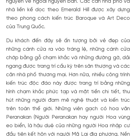
nguyên vẻ ngoài nguyên bản. Các căn nhà phố và
nhà liền kề dọc theo Emerald Hill được xây dựng
theo phong cách kiến ​​trúc Baroque và Art Deco
của Trung Quốc.
Du khách đến đây sẽ ấn tượng bởi vẻ đẹp của
những cánh cửa ra vào tráng lệ, những cánh cửa
chớp bằng gỗ chạm khắc và những đường gờ, dải
ngang được trang trí cầu kỳ trên sân thượng và các
căn nhà phố thương mại. Hơn nữa, nhiều công trình
kiến ​​trúc độc đáo này được trang trí bằng những
hình chạm khắc phức tạp và mặt tiền chi tiết, thu
hút những người đam mê nghệ thuật và kiến ​​trúc
trên toàn thế giới. Những viên gạch có hoa văn
Peranakan (Người Peranakan hay người Hoa vùng
eo biển, là hậu duệ của những người Hoa nhập cư
đầu tiên kết hôn với người Mã Lai địa phương. Nền