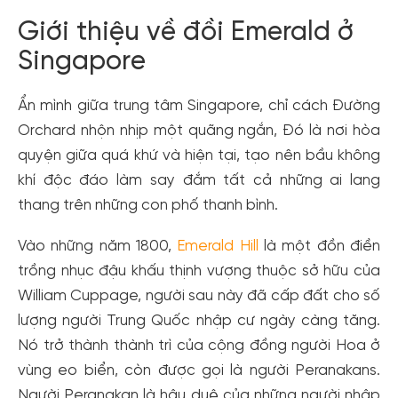
Giới thiệu về đồi Emerald ở
Singapore
Ẩn mình giữa trung tâm Singapore, chỉ cách Đường
Orchard nhộn nhịp một quãng ngắn, Đó là nơi hòa
quyện giữa quá khứ và hiện tại, tạo nên bầu không
khí độc đáo làm say đắm tất cả những ai lang
thang trên những con phố thanh bình.
Vào những năm 1800,
Emerald Hill
là một đồn điền
trồng nhục đậu khấu thịnh vượng thuộc sở hữu của
William Cuppage, người sau này đã cấp đất cho số
lượng người Trung Quốc nhập cư ngày càng tăng.
Nó trở thành thành trì của cộng đồng người Hoa ở
vùng eo biển, còn được gọi là người Peranakans.
Người Peranakan là hậu duệ của những người nhập