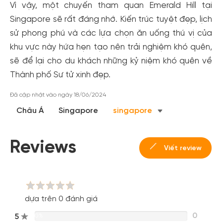
Vì vậy, một chuyến tham quan Emerald Hill tại
Singapore sẽ rất đáng nhớ. Kiến trúc tuyệt đẹp, lịch
sử phong phú và các lựa chọn ăn uống thú vị của
khu vực này hứa hẹn tạo nên trải nghiệm khó quên,
sẽ để lại cho du khách những kỷ niệm khó quên về
Thành phố Sư tử xinh đẹp.
Đã cập nhật vào ngày 18/06/2024
Châu Á
Singapore
singapore
Reviews
Viết review
dựa trên 0 đánh giá
0
5
0%