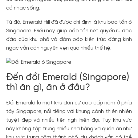
cho cộng đồng.
cả nhạc sống.
Đăng ký
Từ đó, Emerald Hill đã được chỉ định là khu bảo tồn ở
Hoặc đăng nhập bằng
Singapore. Điều này giúp bảo tồn nét quyến rũ độc
Đăng nhập Facebook
Đăng nhập Google
đáo của khu phố và đảm bảo kiến ​​trúc đáng kinh
ngạc vẫn còn nguyên vẹn qua nhiều thế hệ.
Đến đồi Emerald (Singapore)
thì ăn gì, ăn ở đâu?
Đồi Emerald là một khu dân cư cao cấp nằm ở phía
tây Singapore, nổi tiếng với khung cảnh thiên nhiên
tuyệt đẹp và nhiều tiện nghi hiện đại. Tuy khu vực
này không tập trung nhiều nhà hàng và quán ăn như
khu vực trung tâm thành phố, du khách vẫn có thể