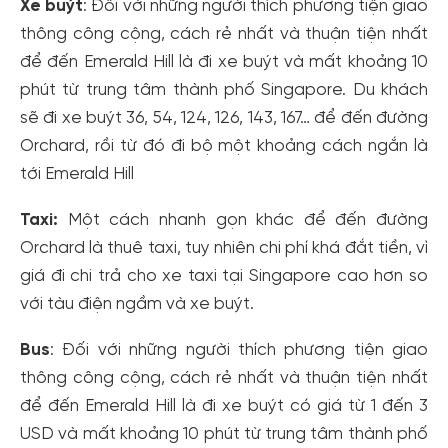
Xe buýt
: Đối với những người thích phương tiện giao
thông công cộng, cách rẻ nhất và thuận tiện nhất
để đến Emerald Hill là đi xe buýt và mất khoảng 10
phút từ trung tâm thành phố Singapore. Du khách
sẽ đi xe buýt 36, 54, 124, 126, 143, 167… để đến đường
Orchard, rồi từ đó đi bộ một khoảng cách ngắn là
tới Emerald Hill
Taxi:
Một cách nhanh gọn khác để đến đường
Orchard là thuê taxi, tuy nhiên chi phí khá đắt tiền, vì
giá đi chi trả cho xe taxi tại Singapore cao hơn so
với tàu điện ngầm và xe buýt.
Bus
: Đối với những người thích phương tiện giao
thông công cộng, cách rẻ nhất và thuận tiện nhất
để đến Emerald Hill là đi xe buýt có giá từ 1 đến 3
USD và mất khoảng 10 phút từ trung tâm thành phố