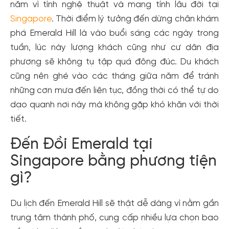
năm vì tính nghệ thuật và mang tính lâu đời tại
Singapore
. Thời điểm lý tưởng đến dừng chân khám
phá Emerald Hill là vào buổi sáng các ngày trong
tuần, lúc này lượng khách cũng như cư dân địa
phương sẽ không tụ tập quá đông đúc. Du khách
cũng nên ghé vào các tháng giữa năm để tránh
những cơn mưa đến liên tục, đồng thời có thể tự do
dạo quanh nơi này mà không gặp khó khăn với thời
tiết.
Đến Đồi Emerald tại
Singapore bằng phương tiện
gì?
Du lịch đến Emerald Hill sẽ thật dễ dàng vì nằm gần
trung tâm thành phố, cung cấp nhiều lựa chọn bao