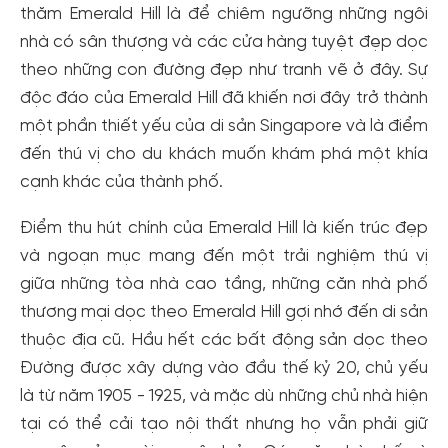
thăm Emerald Hill là để chiêm ngưỡng những ngôi
nhà có sân thượng và các cửa hàng tuyệt đẹp dọc
theo những con đường đẹp như tranh vẽ ở đây. Sự
độc đáo của Emerald Hill đã khiến nơi đây trở thành
một phần thiết yếu của di sản Singapore và là điểm
đến thú vị cho du khách muốn khám phá một khía
cạnh khác của thành phố.
Điểm thu hút chính của Emerald Hill là kiến ​​trúc đẹp
và ngoạn mục mang đến một trải nghiệm thú vị
giữa những tòa nhà cao tầng, những căn nhà phố
thương mại dọc theo Emerald Hill gợi nhớ đến di sản
thuộc địa cũ. Hầu hết các bất động sản dọc theo
Đường được xây dựng vào đầu thế kỷ 20, chủ yếu
là từ năm 1905 - 1925, và mặc dù những chủ nhà hiện
tại có thể cải tạo nội thất nhưng họ vẫn phải giữ