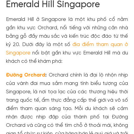
Emerald Hill Singapore
Emerald Hill ở Singapore là một khu phố cổ nằm
gần khu vực Orchard, nổi tiếng với những căn nhà
bằng gỗ đầy màu sắc và kiến trúc độc đáo từ thế
kỷ 20. Dưới đây là một số
địa điểm tham quan ở
Singapore
nổi bật gần khu vực Emerald Hill mà du
khách có thể khám phá:
Đường Orchard
:
Orchard chính là đại lộ nhộn nhịp
của vành đai mua sắm mang tính biểu tượng của
Singapore, là nơi tọa lạc của các thương hiệu thời
trang quốc tế, ẩm thực đẳng cấp thế giới và vô số
điểm tham quan sáng tạo. Mỗi du khách sẽ cảm
nhận được nhịp đập của thành phố tại Đường
Orchard và cũng có thể tìm chỗ ở thoải mái, không
gian tổ chức sự kiện, cửa hàng bán lẻ quý giá và trải