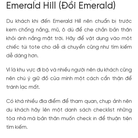
Emerald Hill (Đồi Emerald)
Du khách khi đến Emerald Hill nên chuẩn bị trước
kem chống nắng, mũ, ô dù để che chắn bản thân
khỏi ánh nắng mặt trời. Hãy để vật dụng vào một
chiếc túi tote cho dễ di chuyển cũng như tìm kiếm
dễ dàng hơn.
Vì là khu vực đi bộ và nhiều người nên du khách cũng
nên chú ý giữ đồ của mình một cách cẩn thận để
tránh lạc mất.
Có khá nhiều địa điểm để tham quan, chụp ảnh nên
du khách hãy lên một danh sách checklist những
tòa nhà mà bản thân muốn check in để thuận tiện
tìm kiếm.