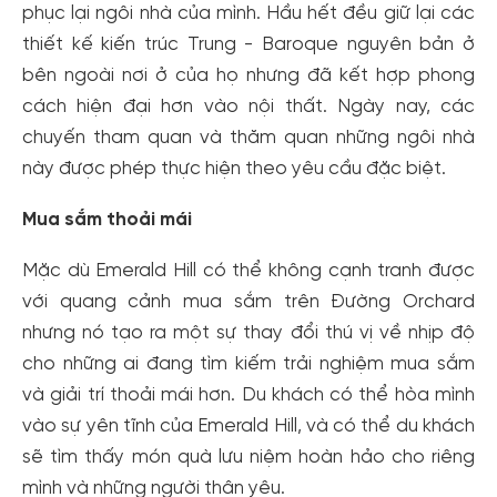
phục lại ngôi nhà của mình. Hầu hết đều giữ lại các
thiết kế kiến ​​trúc Trung - Baroque nguyên bản ở
bên ngoài nơi ở của họ nhưng đã kết hợp phong
cách hiện đại hơn vào nội thất. Ngày nay, các
chuyến tham quan và thăm quan những ngôi nhà
này được phép thực hiện theo yêu cầu đặc biệt.
Mua sắm thoải mái
Mặc dù Emerald Hill có thể không cạnh tranh được
với quang cảnh mua sắm trên Đường Orchard
nhưng nó tạo ra một sự thay đổi thú vị về nhịp độ
cho những ai đang tìm kiếm trải nghiệm mua sắm
và giải trí thoải mái hơn. Du khách có thể hòa mình
vào sự yên tĩnh của Emerald Hill, và có thể du khách
sẽ tìm thấy món quà lưu niệm hoàn hảo cho riêng
mình và những người thân yêu.