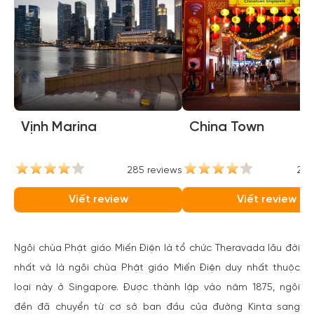
Vịnh Marina
China Town
285 reviews
237
Viết review
Viết review
Ngôi chùa Phật giáo Miến Điện là tổ chức Theravada lâu đời
nhất và là ngôi chùa Phật giáo Miến Điện duy nhất thuộc
loại này ở Singapore. Được thành lập vào năm 1875, ngôi
đền đã chuyển từ cơ sở ban đầu của đường Kinta sang