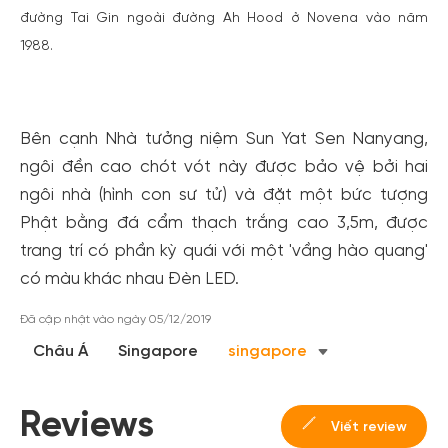
đường Tai Gin ngoài đường Ah Hood ở Novena vào năm
1988.
Bên cạnh Nhà tưởng niệm Sun Yat Sen Nanyang,
ngôi đền cao chót vót này được bảo vệ bởi hai
ngôi nhà (hình con sư tử) và đặt một bức tượng
Phật bằng đá cẩm thạch trắng cao 3,5m, được
Tạo tài khoản nhanh - nhận nhiều ưu
trang trí có phần kỳ quái với một 'vầng hào quang'
đãi!
có màu khác nhau Đèn LED.
Tạo tài khoản để có thể
nhận ngay các ưu đãi
hấp dẫn
Đã cập nhật vào ngày 05/12/2019
dành cho thành viên đến từ các đối tác của Gody.vn dành
cho cộng đồng.
Châu Á
Singapore
singapore
Đăng ký
Reviews
Hoặc đăng nhập bằng
Viết review
Đăng nhập Facebook
Đăng nhập Google