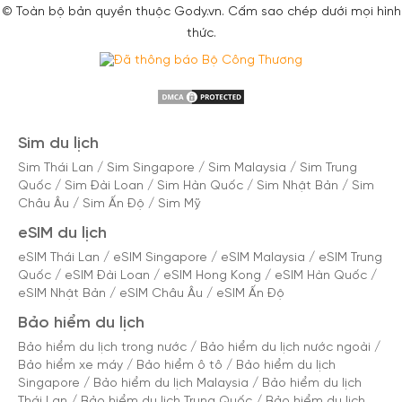
© Toàn bộ bản quyền thuộc Gody.vn. Cấm sao chép dưới mọi hình
thức.
Sim du lịch
Sim Thái Lan
/
Sim Singapore
/
Sim Malaysia
/
Sim Trung
Quốc
/
Sim Đài Loan
/
Sim Hàn Quốc
/
Sim Nhật Bản
/
Sim
Châu Âu
/
Sim Ấn Độ
/
Sim Mỹ
eSIM du lịch
eSIM Thái Lan
/
eSIM Singapore
/
eSIM Malaysia
/
eSIM Trung
Quốc
/
eSIM Đài Loan
/
eSIM Hong Kong
/
eSIM Hàn Quốc
/
eSIM Nhật Bản
/
eSIM Châu Âu
/
eSIM Ấn Độ
Bảo hiểm du lịch
Bảo hiểm du lịch trong nước
/
Bảo hiểm du lịch nước ngoài
/
Bảo hiểm xe máy
/
Bảo hiểm ô tô
/
Bảo hiểm du lịch
Singapore
/
Bảo hiểm du lịch Malaysia
/
Bảo hiểm du lịch
Thái Lan
/
Bảo hiểm du lịch Trung Quốc
/
Bảo hiểm du lịch