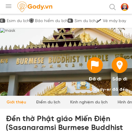
Esim du lịch
Bảo hiểm du lịch
Sim du lịch
Vé máy bay
Đã đi
Sắp đi
0
Gody-er đã đến
Giới thiệu
Điểm du lịch
Kinh nghiệm du lịch
Hình ả
Đền thờ Phật giáo Miến Điện
(Sasanaramsi Burmese Buddhist