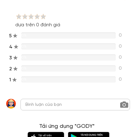
dựa trên 0 đánh giá
0
5
0%
0
4
0%
0
3
0%
0
2
0%
0
1
0%
Tải ứng dụng "GODY"